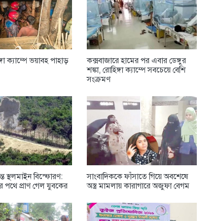
্গা ক্যাম্পে ভয়াবহ পাহাড়
কক্সবাজারে হামের পর এবার ডেঙ্গুর
শঙ্কা, রোহিঙ্গা ক্যাম্পে সবচেয়ে বেশি
সংক্রমণ
্তে স্থলমাইন বিস্ফোরণ:
সাংবাদিককে ফাঁসাতে গিয়ে অবশেষে
 পথে প্রাণ গেল যুবকের
অস্ত্র মামলায় কারাগারে অজুফা বেগম