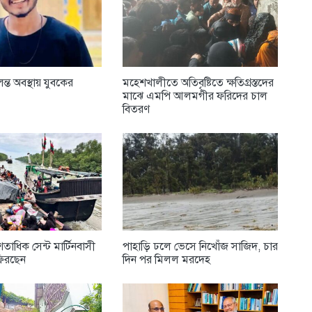
ন্ত অবস্থায় যুবকের
মহেশখালীতে অতিবৃষ্টিতে ক্ষতিগ্রস্তদের
মাঝে এমপি আলমগীর ফরিদের চাল
বিতরণ
াধিক সেন্ট মার্টিনবাসী
পাহাড়ি ঢলে ভেসে নিখোঁজ সাজিদ, চার
ফিরছেন
দিন পর মিলল মরদেহ