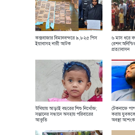
কক্সবাজার বিমানবন্দরে ৯,৮২৫ পিস
৬ মাস ধরে বন্ধ
ইয়াবাসহ নারী আটক
রেশন:অনিশ্চ
প্রত্যাবাসন
উখিয়ায় আড়াই বছরের শিশু নিখোঁজ;
টেকনাফে পাগল
সন্তানের সন্ধানে অসহায় পরিবারের
করায় যুবকক
আকুতি
অবস্থা আশং