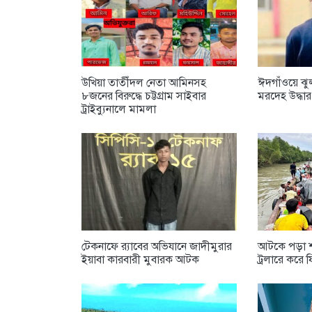
উখিয়া তাতীঁদল নেতা আমিনসহ
ঈদগাঁওয়ে ঝুল
৮জনের বিরুদ্ধে চট্টগ্রাম সাইবার
মরদেহ উদ্ধার
ট্রাইব্যুনালে মামলা
টেকনাফে র‌্যাবের অভিযানে জাদীমুরার
আটকে পড়া শত
ইয়াবা কারবারী মুবারক আটক
ট্রলারে করে 