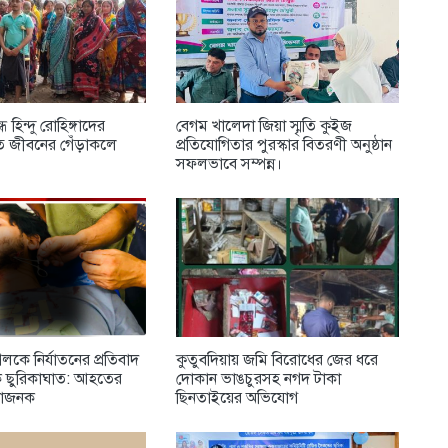
 হিন্দু রোহিঙ্গাদের
বেগম খালেদা জিয়া স্মৃতি কুইজ
িত জীবনের গেঁড়াকলে
প্রতিযোগিতার পুরস্কার বিতরণী অনুষ্ঠান
সফলভাবে সম্পন্ন।
কে নির্যাতনের প্রতিবাদ
‎কুতুবদিয়ায় জমি বিরোধের জের ধরে
ে ছুরিকাঘাত: আহতের
দোকান ভাঙচুরসহ নগদ টাকা
কাজনক
ছিনতাইয়ের অভিযোগ