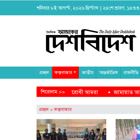
শনিবার ৮ই আগস্ট, ২০২৬ খ্রিস্টাব্দ | ২৪শে শ্রাবণ, ১৪৩৩ বঙ
প্রচ্ছদ
কক্সবাজার
জাতীয়
আন্তর্জাতিক
রাজনীতি
মরা
জামায়াত আমীরের এক্স হ্যান্ডেল থেকে অনাকাঙ্ক্ষিত পোস
শিরোনাম >>
প্রচ্ছদ
>
কক্সবাজার