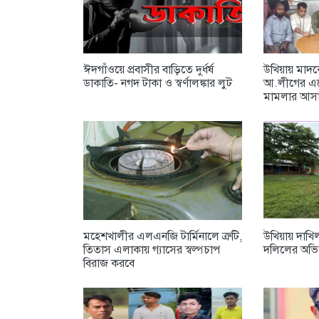
ঈদগাঁওয়ে প্রবাসীর বাড়িতে দুর্ধর্ষ
উখিয়ায় মাদক
ডাকাতি- নগদ টাকা ও স্বর্ণালঙ্কার লুট
আ.লীগের এজেন্
মামলার আসা
মহেশখালীর এলএনজি টার্মিনালে ত্রুটি,
উখিয়ায় দাখি
তিতাস এলাকায় গ্যাসের স্বল্পচাপ
দলিলের অভ
বিরাজ করবে