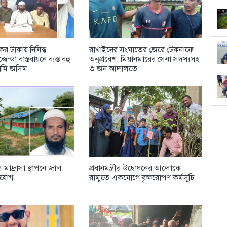
ের টাকায় নিষিদ্ধ
রাখাইনের সংঘাতের জেরে টেকনাফে
ডা বাস্তবায়নে ব্যস্ত বহু
অনুপ্রবেশ, মিয়ানমারের সেনা সদস্যসহ
মি জসিম
৩ জন আদালতে
ল মাদ্রাসা স্থাপনে জাল
প্রধানমন্ত্রীর উদ্বোধনের আলোকে
িযোগ
রামুতে একযোগে বৃক্ষরোপণ কর্মসূচি