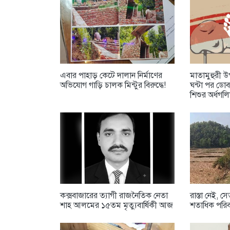
​এবার পাহাড় কেটে দালান নির্মাণের
মাতামুহুরী 
অভিযোগ গাড়ি চালক মিন্টুর বিরুদ্ধে!
ঘন্টা পর ডো
শিশুর অর্ধগল
কক্সবাজারের ত্যাগী রাজনৈতিক নেতা
রাস্তা নেই, স
শাহ আলমের ১৫তম মৃত্যুবার্ষিকী আজ
শতাধিক পরিব