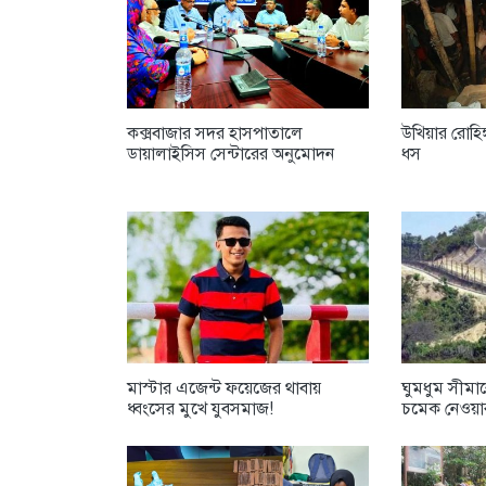
কক্সবাজার সদর হাসপাতালে
উখিয়ার রোহিঙ
ডায়ালাইসিস সেন্টারের অনুমোদন
ধস
মাস্টার এজেন্ট ফয়েজের থাবায়
ঘুমধুম সীমান
ধ্বংসের মুখে যুবসমাজ!
চমেক নেওয়ার