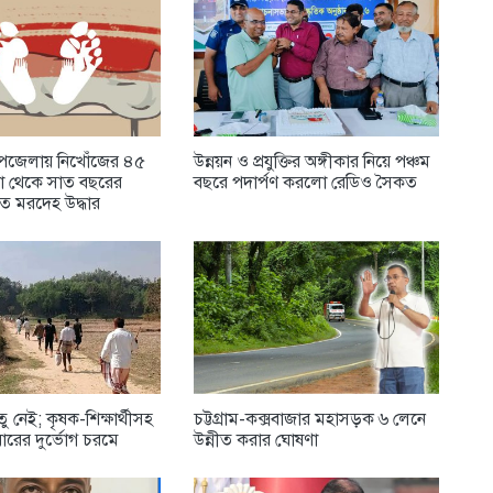
উপজেলায় নিখোঁজের ৪৫
উন্নয়ন ও প্রযুক্তির অঙ্গীকার নিয়ে পঞ্চম
বা থেকে সাত বছরের
বছরে পদার্পণ করলো রেডিও সৈকত
িত মরদেহ উদ্ধার
েতু নেই; কৃষক-শিক্ষার্থীসহ
চট্টগ্রাম-কক্সবাজার মহাসড়ক ৬ লেনে
ারের দুর্ভোগ চরমে
উন্নীত করার ঘোষণা