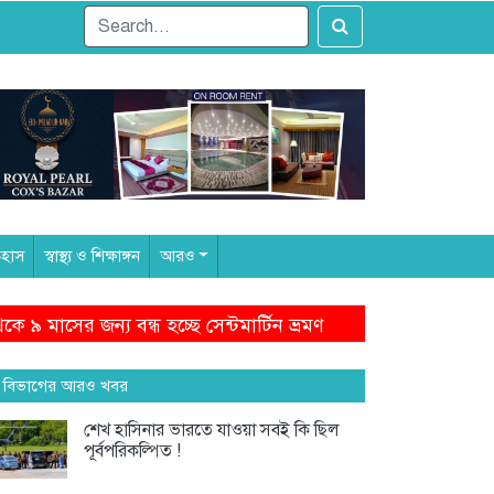
িহাস
স্বাস্থ্য ও শিক্ষাঙ্গন
আরও
ণ
পক্ষপাতদুষ্ট অবস্থানের কারণেই নাসীরুদ্দীন পাটওয়ারীর 
 বিভাগের আরও খবর
শেখ হাসিনার ভারতে যাওয়া সবই কি ছিল
পূর্বপরিকল্পিত !