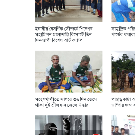
ইনানীর নৈসর্গিক সৌন্দর্যে শিল্পের
সামুদ্রিক পরিবে
মহামিলন মনোশান্তি রিসোর্টে তিন
গার্ডের ধারা
দিনব্যাপী বিশেষ আর্ট ক্যাম্প
​মহেশখালীতে সাগরে ৩৬ দিন ভেসে
পাহাড়কাটা অবস
থাকা দুই শ্রীলঙ্কান জেলে উদ্ধার
ডাম্পার জব্