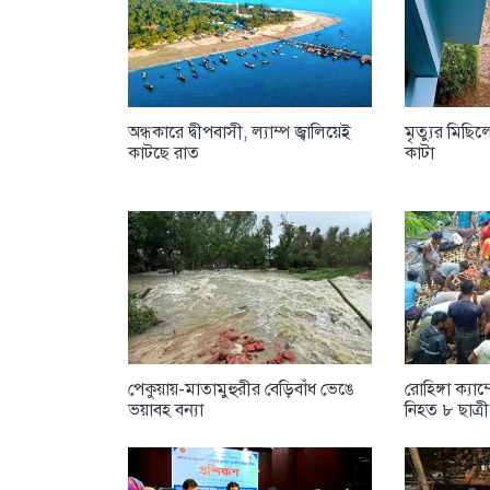
অন্ধকারে দ্বীপবাসী, ল্যাম্প জ্বালিয়েই
মৃত্যুর মিছি
কাটছে রাত
কাটা
পেকুয়ায়-মাতামুহুরীর বেড়িবাঁধ ভেঙে
রোহিঙ্গা ক্যা
ভয়াবহ বন্যা
নিহত ৮ ছাত্