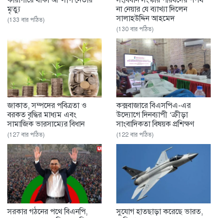
কারাগারে থাকা আ’লীগ নেতার
সংবিধান সংস্কার পরিষদের শপথ
মৃত্যু
না নেয়ার যে ব্যাখ্যা দিলেন
সালাহউদ্দিন আহমেদ
(133 বার পঠিত)
(130 বার পঠিত)
জাকাত, সম্পদের পবিত্রতা ও
কক্সবাজারে বিএসপিএ-এর
বরকত বৃদ্ধির মাধ্যম এবং
উদ্যোগে দিনব্যাপী ‘ক্রীড়া
সামাজিক ভারসাম্যের বিধান
সাংবাদিকতা বিষয়ক প্রশিক্ষণ
(127 বার পঠিত)
(122 বার পঠিত)
সরকার গঠনের পথে বিএনপি,
সুযোগ হাতছাড়া করেছে ভারত,