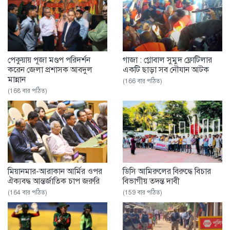
পেকুয়ায় পূজা মণ্ডপ পরিদর্শন
গাজা : গ্লোবাল সুমুদ ফ্লোটিলার
করেন জেলা প্রশাসক আবদুল
একটি ছাড়া সব নৌযান আটক
মান্নান
(166 বার পঠিত)
(168 বার পঠিত)
মিয়ানমার-আরাকান আর্মির ওপর
ডিসি আমিরুলের বিরুদ্ধে বিচার
ঐক্যবদ্ধ আন্তর্জাতিক চাপ জরুরি
বিভাগীয় তদন্ত দাবী
(164 বার পঠিত)
(159 বার পঠিত)