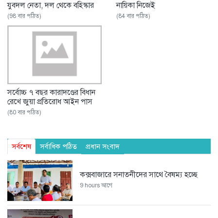
যুবদল নেতা, দল থেকে বহিস্কার
নায়িকা নিজেই
(98 বার পঠিত)
(84 বার পঠিত)
সর্বোচ্চ ৭ বছর কারাদণ্ডের বিধান
রেখে জুয়া প্রতিরোধ আইন পাস
(80 বার পঠিত)
সর্বশেষ
সর্বাধিক পঠিত
প্রধান সংবাদ
কক্সবাজারে সনাতনীদের সাথে বৈষম্য হচ্ছে
9 hours আগে