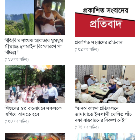
বিজিবি’র নায়েক আকতার ঘুমধুম
প্রকাশিত সংবাদের প্রতিবাদ
সীমান্তে স্থলমাইন বিস্ফোরণে পা
(182 বার পঠিত)
বিচ্ছিন্ন !
(199 বার পঠিত)
শিশুদের স্বপ্ন বাস্তবায়নে সকলকে
“জনআকাঙ্ক্ষা প্রতিফলনে
এগিয়ে আসতে হবে
জামায়াতে ইসলামী ঘোষিত পাঁচ
দফা বাস্তবায়নের বিকল্প নেই”
(180 বার পঠিত)
(175 বার পঠিত)