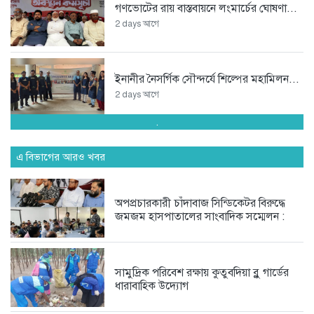
গণভোটের রায় বাস্তবায়নে লংমার্চের ঘোষণা...
2 days আগে
ইনানীর নৈসর্গিক সৌন্দর্যে শিল্পের মহামিলন...
2 days আগে
.
শেখ হাসিনার ভারতে যাওয়া সবই...
এ বিভাগের আরও খবর
2 days আগে
অপপ্রচারকারী চাঁদাবাজ সিন্ডিকেটর বিরুদ্ধে
অপপ্রচারকারী চাঁদাবাজ সিন্ডিকেটর বিরুদ্ধে
জমজম হাসপাতালের সাংবাদিক সম্মেলন :
জমজম...
3 days আগে
সামুদ্রিক পরিবেশ রক্ষায় কুতুবদিয়া ব্লু গার্ডের
ধারাবাহিক উদ্যোগ
অদক্ষতা ও বহিরাগতদের দিয়ে দাপ্তরিক...
5 days আগে