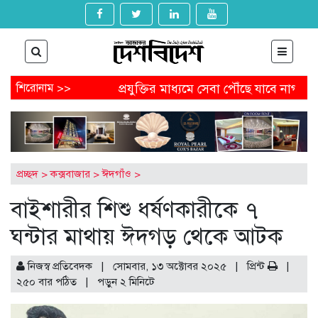
ায় পদত্যাগ
শিরোনাম >>
প্রযুক্তির মাধ্যমে সেবা পৌঁছে যাবে নাগরিকের কাছে
ার্ড পেতে আবেদন করবেন যেভাবে
অষ্টগ্রামে বিএনপির নির্বাচনি 
যান্ডেল থেকে অনাকাঙ্ক্ষিত পোস্ট
আগামীকাল থেকে ৯ মাসের জন্য 
ক গুম-খুনের মামলায় জিয়াউল আহসানের বিচার শুরু
প্রচ্ছদ
>
কক্সবাজার
>
ঈদগাঁও
>
বাইশারীর শিশু ধর্ষণকারীকে ৭
ঘন্টার মাথায় ঈদগড় থেকে আটক
নিজস্ব প্রতিবেদক | সোমবার, ১৩ অক্টোবর ২০২৫ |
প্রিন্ট
|
২৫০ বার পঠিত
| পড়ুন
২
মিনিটে