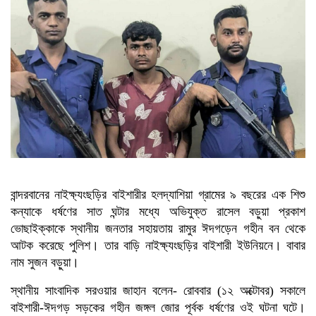
বান্দরবানের নাইক্ষ্যংছড়ির বাইশারীর হলদ্যাশিয়া গ্রামের ৯ বছরের এক শিশু
কন্যাকে ধর্ষণের সাত ঘন্টার মধ্যে অভিযুক্ত রাসেল বড়ুয়া প্রকাশ
ভোছাইক্কাকে স্থানীয় জনতার সহায়তায় রামুর ঈদগড়েন গহীন বন থেকে
আটক করেছে পুলিশ। তার বাড়ি নাইক্ষ্যংছড়ির বাইশারী ইউনিয়নে। বাবার
নাম সুজন বড়ুয়া।
স্থানীয় সাংবাদিক সরওয়ার জাহান বলেন- রোববার (১২ অক্টোবর) সকালে
বাইশারী-ঈদগড় সড়কের গহীন জঙ্গল জোর পূর্বক ধর্ষণের ওই ঘটনা ঘটে।