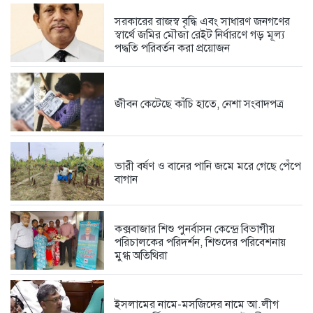
সরকারের রাজস্ব বৃদ্ধি এবং সাধারণ জনগণের
স্বার্থে জমির মৌজা রেইট নির্ধারণে গড় মূল্য
পদ্ধতি পরিবর্তন করা প্রয়োজন
স্কপ কেন্দ্রীয় নেতৃবৃন্দের সঙ্গে কক্সবাজার...
5 days আগে
জীবন কেটেছে কাঁচি হাতে, নেশা সংবাদপত্র
সামুদ্রিক পরিবেশ রক্ষায় কুতুবদিয়া ব্লু...
6 days আগে
ভারী বর্ষণ ও বানের পানি জমে মরে গেছে পেঁপে
বাগান
সরকারের রাজস্ব বৃদ্ধি এবং সাধারণ...
6 days আগে
কক্সবাজার শিশু পুনর্বাসন কেন্দ্রে বিভাগীয়
পরিচালকের পরিদর্শন, শিশুদের পরিবেশনায়
মুগ্ধ অতিথিরা
ফেসবুকে সমালোচনার ঝড়, দলীয় কর্মীদের...
1 week আগে
ইসলামের নামে-মসজিদের নামে আ.লীগ