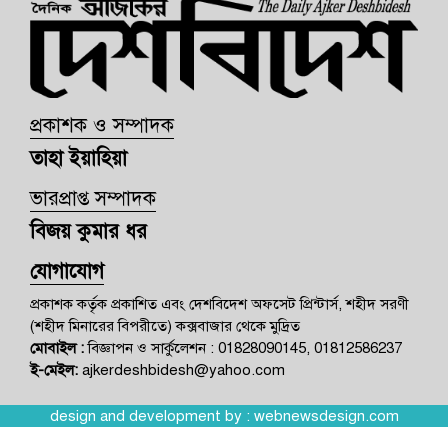
প্রকাশক ও সম্পাদক
তাহা ইয়াহিয়া
ভারপ্রাপ্ত সম্পাদক
বিজয় কুমার ধর
যোগাযোগ
প্রকাশক কর্তৃক প্রকাশিত এবং দেশবিদেশ অফসেট প্রিন্টার্স, শহীদ সরণী
(শহীদ মিনারের বিপরীতে) কক্সবাজার থেকে মুদ্রিত
মোবাইল :
বিজ্ঞাপন ও সার্কুলেশন : 01828090145, 01812586237
ই-মেইল:
ajkerdeshbidesh@yahoo.com
design and development by :
webnewsdesign.com