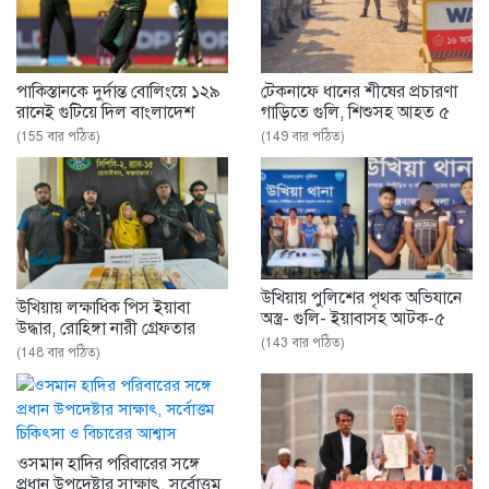
পাকিস্তানকে দুর্দান্ত বোলিংয়ে ১২৯
টেকনাফে ধানের শীষের প্রচারণা
রানেই গুটিয়ে দিল বাংলাদেশ
গাড়িতে গুলি, শিশুসহ আহত ৫
(155 বার পঠিত)
(149 বার পঠিত)
উখিয়ায় পুলিশের পৃথক অভিযানে
উখিয়ায় লক্ষাধিক পিস ইয়াবা
অস্ত্র- গুলি- ইয়াবাসহ আটক-৫
উদ্ধার, রোহিঙ্গা নারী গ্রেফতার
(143 বার পঠিত)
(148 বার পঠিত)
ওসমান হাদির পরিবারের সঙ্গে
প্রধান উপদেষ্টার সাক্ষাৎ, সর্বোত্তম