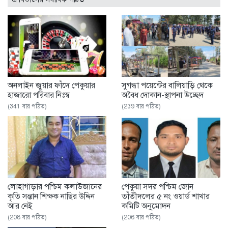
অনলাইন জুয়ার ফাঁদে পেকুয়ার
সুগন্ধা পয়েন্টের বালিয়াড়ি থেকে
হাজারো পরিবার নিঃস্ব
অবৈধ দোকান-স্থাপনা উচ্ছেদ
(341 বার পঠিত)
(239 বার পঠিত)
লোহাগাড়ার পশ্চিম কলাউজানের
পেকুয়া সদর পশ্চিম জোন
কৃতি সন্তান শিক্ষক নাছির উদ্দিন
তাঁতীদলের ৫ নং ওয়ার্ড শাখার
আর নেই
কমিটি অনুমোদন
(208 বার পঠিত)
(206 বার পঠিত)