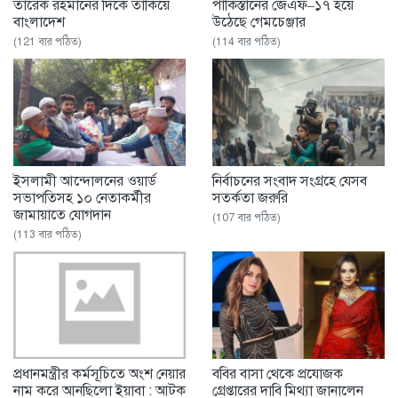
তারেক রহমানের দিকে তাকিয়ে
পাকিস্তানের জেএফ–১৭ হয়ে
বাংলাদেশ
উঠেছে গেমচেঞ্জার
(121 বার পঠিত)
(114 বার পঠিত)
ইসলামী আন্দোলনের ওয়ার্ড
নির্বাচনের সংবাদ সংগ্রহে যেসব
সভাপতিসহ ১০ নেতাকর্মীর
সতর্কতা জরুরি
জামায়াতে যোগদান
(107 বার পঠিত)
(113 বার পঠিত)
প্রধানমন্ত্রীর কর্মসূচিতে অংশ নেয়ার
ববির বাসা থেকে প্রযোজক
নাম করে আনছিলো ইয়াবা : আটক
গ্রেপ্তারের দাবি মিথ্যা জানালেন