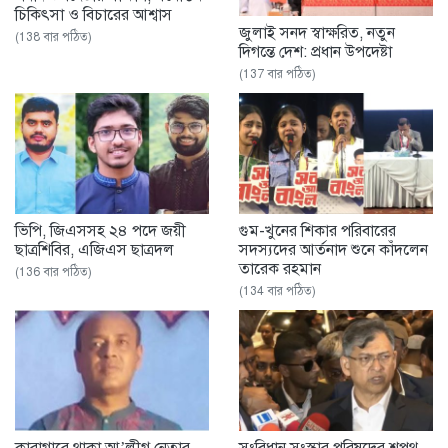
চিকিৎসা ও বিচারের আশ্বাস
জুলাই সনদ স্বাক্ষরিত, নতুন
(138 বার পঠিত)
দিগন্তে দেশ: প্রধান উপদেষ্টা
(137 বার পঠিত)
ভিপি, জিএসসহ ২৪ পদে জয়ী
গুম-খুনের শিকার পরিবারের
ছাত্রশিবির, এজিএস ছাত্রদল
সদস্যদের আর্তনাদ শুনে কাঁদলেন
তারেক রহমান
(136 বার পঠিত)
(134 বার পঠিত)