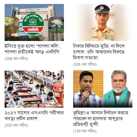
ইসিতে যুক্ত হলো ‘শাপলা কলি’,
টাকার বিনিময়ে মুক্তি, না দিলে
শাপলা প্রতীকেই অনড় এনসিপি
চালান: ওসি আজাদের বিরুদ্ধে
মিলল সত্যতা
(206 বার পঠিত)
(205 বার পঠিত)
২০২৭ সালের এসএসসি পরীক্ষার
কুমিল্লা-৪ আসনে নির্বাচন করতে
খসড়া রুটিন প্রকাশ
পারবেন না হাসনাত আব্দুল্লার
প্রতিদ্বন্দ্বী মুন্সী
(202 বার পঠিত)
(199 বার পঠিত)