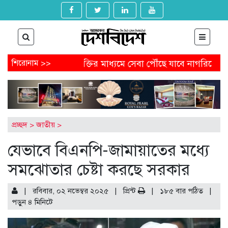
্যাগ
শিরোনাম >>
প্রযুক্তির মাধ্যমে সেবা পৌঁছে যাবে নাগরিকের কাছে
রা
পেতে আবেদন করবেন যেভাবে
অষ্টগ্রামে বিএনপির নির্বাচনি জনসভায়
ল থেকে অনাকাঙ্ক্ষিত পোস্ট
আগামীকাল থেকে ৯ মাসের জন্য বন্ধ হ
-খুনের মামলায় জিয়াউল আহসানের বিচার শুরু
প্রচ্ছদ
>
জাতীয়
>
যেভাবে বিএনপি-জামায়াতের মধ্যে
সমঝোতার চেষ্টা করছে সরকার
| রবিবার, ০২ নভেম্বর ২০২৫ |
প্রিন্ট
|
১৮৫ বার পঠিত
|
পড়ুন
৪
মিনিটে