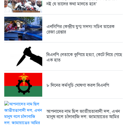
নই যে তাদের কথা মানতে হবে’
সরকারের রাজস্ব বৃদ্ধি এবং সাধারণ...
5 days আগে
এনসিপির কেন্দ্রীয় যুগ্ম সদস্য সচিব তারেক
রেজা গ্রেপ্তার
ফেসবুকে সমালোচনার ঝড়, দলীয় কর্মীদের...
1 week আগে
বিএনপি নেতাকে কুপিয়ে হত্যা, কেটে নিয়ে গেছে
এক হাত
পাঁচ মাসে কিছুই বদলায়নি, ঘুষখোররা...
1 week আগে
৮ দিনের কর্মসূচি ঘোষণা করল বিএনপি
আপনাদের নাম ছিল জাতীয়তাবাদী দল, এখন
মানুষ বলে চাঁদাবাজি দল: জামায়াতের আমির