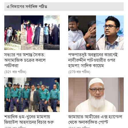
এ বিভাগের সর্বাধিক পঠিত
সন্ধ্যার পর অশান্ত সৈকত:
পক্ষপাতদুষ্ট অবস্থানের কারণেই
অসামাজিক চক্রের কবলে
নাসীরুদ্দীন পাটওয়ারীর ওপর
পর্যটকরা
হামলা: সাদিক কায়েম
(321 বার পঠিত)
(279 বার পঠিত)
শতাধিক গুম-খুনের মামলায়
জামায়াত আমীরের এক্স হ্যান্ডেল
জিয়াউল আহসানের বিচার শুরু
থেকে অনাকাঙ্ক্ষিত পোস্ট