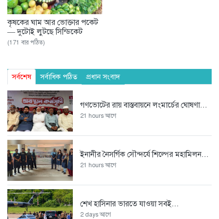
কৃষকের ঘাম আর ভোক্তার পকেট
— দুটোই লুটছে সিন্ডিকেট
(171 বার পঠিত)
সর্বশেষ
সর্বাধিক পঠিত
প্রধান সংবাদ
গণভোটের রায় বাস্তবায়নে লংমার্চের ঘোষণা...
21 hours আগে
ইনানীর নৈসর্গিক সৌন্দর্যে শিল্পের মহামিলন...
21 hours আগে
শেখ হাসিনার ভারতে যাওয়া সবই...
2 days আগে