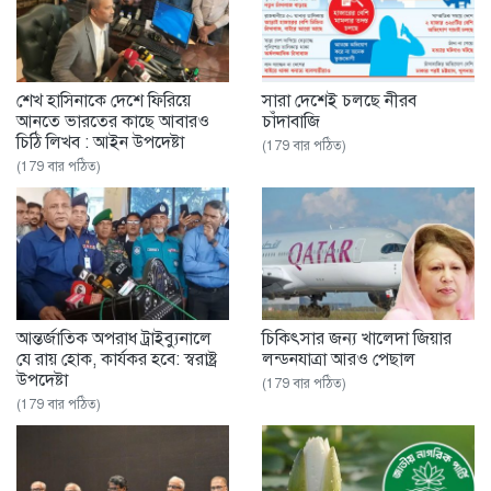
শেখ হাসিনাকে দেশে ফিরিয়ে
সারা দেশেই চলছে নীরব
আনতে ভারতের কাছে আবারও
চাঁদাবাজি
চিঠি লিখব : আইন উপদেষ্টা
(179 বার পঠিত)
(179 বার পঠিত)
আন্তর্জাতিক অপরাধ ট্রাইব্যুনালে
চিকিৎসার জন্য খালেদা জিয়ার
যে রায় হোক, কার্যকর হবে: স্বরাষ্ট্র
লন্ডনযাত্রা আরও পেছাল
উপদেষ্টা
(179 বার পঠিত)
(179 বার পঠিত)