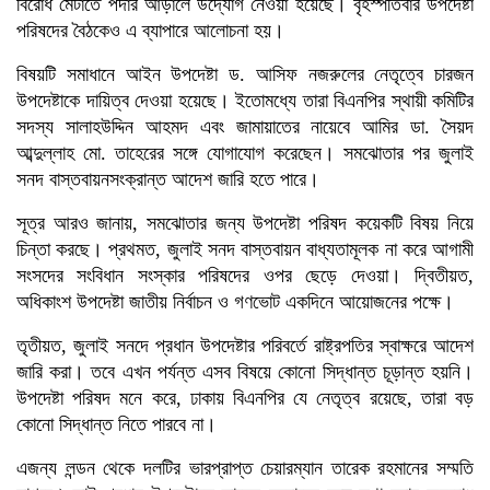
বিরোধ মেটাতে পর্দার আড়ালে উদ্যোগ নেওয়া হয়েছে। বৃহস্পতিবার উপদেষ্টা
পরিষদের বৈঠকেও এ ব্যাপারে আলোচনা হয়।
বিষয়টি সমাধানে আইন উপদেষ্টা ড. আসিফ নজরুলের নেতৃত্বে চারজন
উপদেষ্টাকে দায়িত্ব দেওয়া হয়েছে। ইতোমধ্যে তারা বিএনপির স্থায়ী কমিটির
সদস্য সালাহউদ্দিন আহমদ এবং জামায়াতের নায়েবে আমির ডা. সৈয়দ
আব্দুল্লাহ মো. তাহেরের সঙ্গে যোগাযোগ করেছেন। সমঝোতার পর জুলাই
সনদ বাস্তবায়নসংক্রান্ত আদেশ জারি হতে পারে।
সূত্র আরও জানায়, সমঝোতার জন্য উপদেষ্টা পরিষদ কয়েকটি বিষয় নিয়ে
চিন্তা করছে। প্রথমত, জুলাই সনদ বাস্তবায়ন বাধ্যতামূলক না করে আগামী
সংসদের সংবিধান সংস্কার পরিষদের ওপর ছেড়ে দেওয়া। দ্বিতীয়ত,
অধিকাংশ উপদেষ্টা জাতীয় নির্বাচন ও গণভোট একদিনে আয়োজনের পক্ষে।
তৃতীয়ত, জুলাই সনদে প্রধান উপদেষ্টার পরিবর্তে রাষ্ট্রপতির স্বাক্ষরে আদেশ
জারি করা। তবে এখন পর্যন্ত এসব বিষয়ে কোনো সিদ্ধান্ত চূড়ান্ত হয়নি।
উপদেষ্টা পরিষদ মনে করে, ঢাকায় বিএনপির যে নেতৃত্ব রয়েছে, তারা বড়
কোনো সিদ্ধান্ত নিতে পারবে না।
এজন্য লন্ডন থেকে দলটির ভারপ্রাপ্ত চেয়ারম্যান তারেক রহমানের সম্মতি