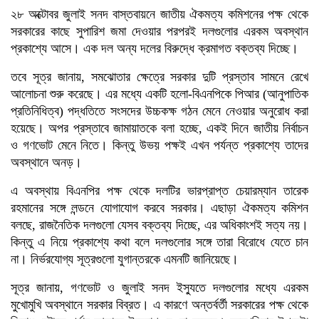
২৮ অক্টোবর জুলাই সনদ বাস্তবায়নে জাতীয় ঐকমত্য কমিশনের পক্ষ থেকে
সরকারের কাছে সুপারিশ জমা দেওয়ার পরপরই দলগুলোর এরকম অবস্থান
প্রকাশ্যে আসে। এক দল অন্য দলের বিরুদ্ধে ক্রমাগত বক্তব্য দিচ্ছে।
তবে সূত্র জানায়, সমঝোতার ক্ষেত্রে সরকার দুটি প্রস্তাব সামনে রেখে
আলোচনা শুরু করেছে। এর মধ্যে একটি হলো-বিএনপিকে পিআর (আনুপাতিক
প্রতিনিধিত্ব) পদ্ধতিতে সংসদের উচ্চকক্ষ গঠন মেনে নেওয়ার অনুরোধ করা
হয়েছে। অপর প্রস্তাবে জামায়াতকে বলা হচ্ছে, একই দিনে জাতীয় নির্বাচন
ও গণভোট মেনে নিতে। কিন্তু উভয় পক্ষই এখন পর্যন্ত প্রকাশ্যে তাদের
অবস্থানে অনড়।
এ অবস্থায় বিএনপির পক্ষ থেকে দলটির ভারপ্রাপ্ত চেয়ারম্যান তারেক
রহমানের সঙ্গে লন্ডনে যোগাযোগ করবে সরকার। এছাড়া ঐকমত্য কমিশন
বলছে, রাজনৈতিক দলগুলো যেসব বক্তব্য দিচ্ছে, এর অধিকাংশই সত্য নয়।
কিন্তু এ নিয়ে প্রকাশ্যে কথা বলে দলগুলোর সঙ্গে তারা বিরোধে যেতে চান
না। নির্ভরযোগ্য সূত্রগুলো যুগান্তরকে এমনটি জানিয়েছে।
সূত্র জানায়, গণভোট ও জুলাই সনদ ইস্যুতে দলগুলোর মধ্যে এরকম
মুখোমুখি অবস্থানে সরকার বিব্রত। এ কারণে অন্তর্বর্তী সরকারের পক্ষ থেকে