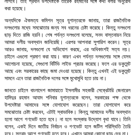
লাগবে। তাই প্রধান উপদেষ্টাকে তারেক রহমানের সঙ্গে কথা বলার অনুরোধ
করা হয়েছে।
অন্যদিকে ঐকমত্য কমিশন সূত্র যুগান্তরকে জানায়, তারা রাজনৈতিক
দলগুলোর মধ্যে সমঝোতার জন্য সব ধরনের চেষ্টা করেছে। কিন্তু দলগুলো
ছাড় দিতে রাজি হয়নি। শেষ পর্যন্ত দলগুলো বলেছে, সনদ বাস্তবায়ন নিয়ে
আমরা দলীয় অবস্থান জানিয়েছি। এরপর আপনারা সুপারিশ করেন। সূত্র
আরও জানায়, দলগুলো যে অভিযোগ করছে, এর অধিকাংশই সত্য নয়।
চাইলে এগুলো প্রমাণ করা যায়। কারণ এখন পর্যন্ত দলগুলোর সঙ্গে যেসব
আলোচনা হয়েছে, সেগুলো বিটিভি লাইভ প্রচার করেছে। ফলে এর ডকুমেন্ট
আছে এবং সরকারের কাছে জমা দেওয়া হয়েছে। কিন্তু এখনই এই ডকুমেন্ট
সামনে এনে তারা রাজনৈতিক দলের সঙ্গে মুখোমুখি হতে চায় না।
জানতে চাইলে বাংলাদেশ জামায়াতে ইসলামীর সহকারী সেক্রেটারি জেনারেল
হামিদুর রহমান আযাদ শনিবার যুগান্তরকে বলেন, সরকারের পক্ষ থেকে
উপদেষ্টারা আমাদের সঙ্গে যোগাযোগ করেছেন। তারা যোগাযোগ করে
সমঝোতার চেষ্টা করবেন, এটাই স্বাভাবিক। কিন্তু আমাদের দলীয় অবস্থান
হলো আগে গণভোট হতে হবে। না হলে সংস্কার উদ্যোগ বৃথা যাবে। তিনি
বলেন, একই দিনে জাতীয় নির্বাচন ও গণভোট হলে জটিল পরিস্থিতি তৈরি
হবে। সুতরাং আগে গণভোট হতে হবে। এখানে আমরা কোনো ছাড় দেব না।