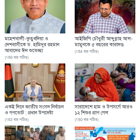
মহেশখালী-কুতুবদিয়া ও
আইজিপি চৌধুরী আব্দুল্লাহ আল-
দেশবাসীকে ড. হামিদুর রহমান
মামুনকে ৫ বছরের কারাদণ্ড
আযাদের ঈদ শুভেচ্ছা
(184 বার পঠিত)
(186 বার পঠিত)
একই দিনে জাতীয় সংসদ নির্বাচন
সারাদেশে হাম ও উপসর্গে আরও
ও গণভোট : প্রধান উপদেষ্টা
১২ শিশুর প্রাণ গেল
(183 বার পঠিত)
(180 বার পঠিত)