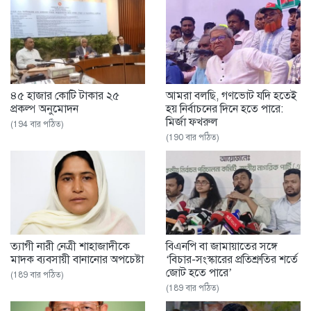
৪৫ হাজার কোটি টাকার ২৫
আমরা বলছি, গণভোট যদি হতেই
প্রকল্প অনুমোদন
হয় নির্বাচনের দিনে হতে পারে:
মির্জা ফখরুল
(194 বার পঠিত)
(190 বার পঠিত)
ত্যাগী নারী নেত্রী শাহাজাদীকে
বিএনপি বা জামায়াতের সঙ্গে
মাদক ব্যবসায়ী বানানোর অপচেষ্টা
‘বিচার-সংস্কারের প্রতিশ্রুতির শর্তে
জোট হতে পারে’
(189 বার পঠিত)
(189 বার পঠিত)