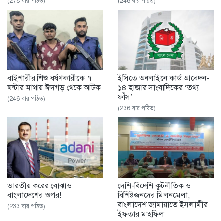
(278 বার পঠিত)
(246 বার পঠিত)
বাইশারীর শিশু ধর্ষণকারীকে ৭
ইসিতে অনলাইনে কার্ড আবেদন-
ঘন্টার মাথায় ঈদগড় থেকে আটক
১৪ হাজার সাংবাদিকের ‘তথ্য
ফাঁস’
(246 বার পঠিত)
(236 বার পঠিত)
ভারতীয় করের বোঝাও
দেশি-বিদেশি কূটনীতিক ও
বাংলাদেশের ওপর!
বিশিষ্টজনদের মিলনমেলা,
বাংলাদেশ জামায়াতে ইসলামীর
(233 বার পঠিত)
ইফতার মাহফিল