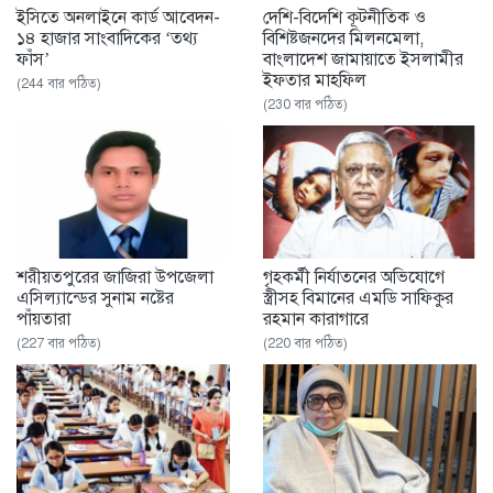
ইসিতে অনলাইনে কার্ড আবেদন-
দেশি-বিদেশি কূটনীতিক ও
১৪ হাজার সাংবাদিকের ‘তথ্য
বিশিষ্টজনদের মিলনমেলা,
ফাঁস’
বাংলাদেশ জামায়াতে ইসলামীর
ইফতার মাহফিল
(244 বার পঠিত)
(230 বার পঠিত)
শরীয়তপুরের জাজিরা উপজেলা
গৃহকর্মী নির্যাতনের অভিযোগে
এসিল্যান্ডের সুনাম নষ্টের
স্ত্রীসহ বিমানের এমডি সাফিকুর
পাঁয়তারা
রহমান কারাগারে
(227 বার পঠিত)
(220 বার পঠিত)