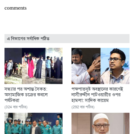
comments
এ বিভাগের সর্বাধিক পঠিত
সন্ধ্যার পর অশান্ত সৈকত:
পক্ষপাতদুষ্ট অবস্থানের কারণেই
অসামাজিক চক্রের কবলে
নাসীরুদ্দীন পাটওয়ারীর ওপর
পর্যটকরা
হামলা: সাদিক কায়েম
(324 বার পঠিত)
(292 বার পঠিত)