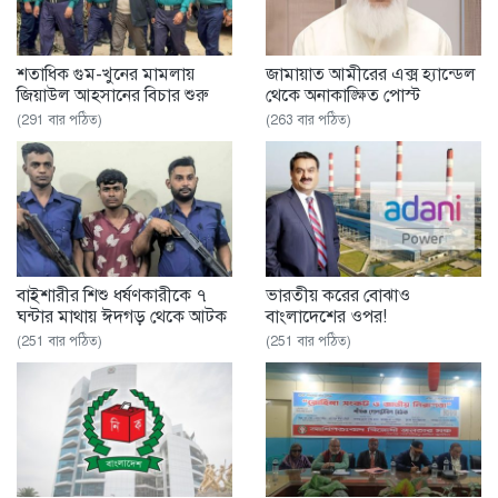
শতাধিক গুম-খুনের মামলায়
জামায়াত আমীরের এক্স হ্যান্ডেল
জিয়াউল আহসানের বিচার শুরু
থেকে অনাকাঙ্ক্ষিত পোস্ট
(291 বার পঠিত)
(263 বার পঠিত)
বাইশারীর শিশু ধর্ষণকারীকে ৭
ভারতীয় করের বোঝাও
ঘন্টার মাথায় ঈদগড় থেকে আটক
বাংলাদেশের ওপর!
(251 বার পঠিত)
(251 বার পঠিত)