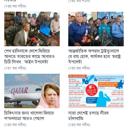
(185 বার পঠিত)
(186 বার পঠিত)
শেখ হাসিনাকে দেশে ফিরিয়ে
আন্তর্জাতিক অপরাধ ট্রাইব্যুনালে
আনতে ভারতের কাছে আবারও
যে রায় হোক, কার্যকর হবে: স্বরাষ্ট্র
চিঠি লিখব : আইন উপদেষ্টা
উপদেষ্টা
(181 বার পঠিত)
(180 বার পঠিত)
চিকিৎসার জন্য খালেদা জিয়ার
সারা দেশেই চলছে নীরব
লন্ডনযাত্রা আরও পেছাল
চাঁদাবাজি
(180 বার পঠিত)
(180 বার পঠিত)