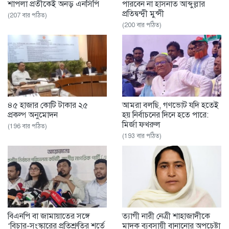
শাপলা প্রতীকেই অনড় এনসিপি
পারবেন না হাসনাত আব্দুল্লার
প্রতিদ্বন্দ্বী মুন্সী
(207 বার পঠিত)
(200 বার পঠিত)
৪৫ হাজার কোটি টাকার ২৫
আমরা বলছি, গণভোট যদি হতেই
প্রকল্প অনুমোদন
হয় নির্বাচনের দিনে হতে পারে:
মির্জা ফখরুল
(196 বার পঠিত)
(193 বার পঠিত)
বিএনপি বা জামায়াতের সঙ্গে
ত্যাগী নারী নেত্রী শাহাজাদীকে
‘বিচার-সংস্কারের প্রতিশ্রুতির শর্তে
মাদক ব্যবসায়ী বানানোর অপচেষ্টা