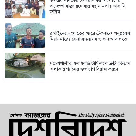
উখিয়ায় মাদকের টাকায় নিষিদ্ধ আ.লীগের
এজেন্ডা বাস্তবায়নে ব্যস্ত বহু মামলার আসামি
জসিম
রাখাইনের সংঘাতের জেরে টেকনাফে অনুপ্রবেশ,
মিয়ানমারের সেনা সদস্যসহ ৩ জন আদালতে
মহেশখালীর এলএনজি টার্মিনালে ত্রুটি, তিতাস
এলাকায় গ্যাসের স্বল্পচাপ বিরাজ করবে