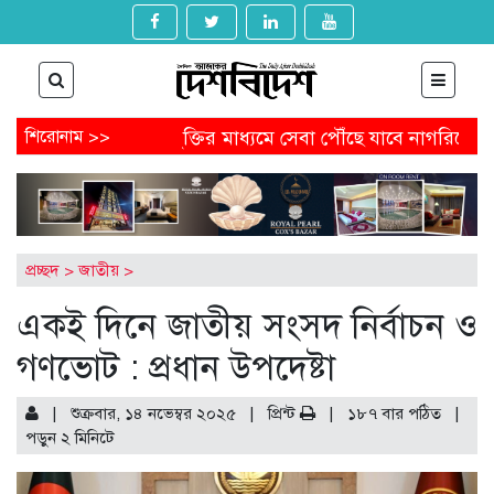
দত্যাগ
শিরোনাম >>
প্রযুক্তির মাধ্যমে সেবা পৌঁছে যাবে নাগরিকের কাছে
ড পেতে আবেদন করবেন যেভাবে
অষ্টগ্রামে বিএনপির নির্বাচনি জনসভ
ডেল থেকে অনাকাঙ্ক্ষিত পোস্ট
আগামীকাল থেকে ৯ মাসের জন্য বন্ধ
ম-খুনের মামলায় জিয়াউল আহসানের বিচার শুরু
প্রচ্ছদ
>
জাতীয়
>
একই দিনে জাতীয় সংসদ নির্বাচন ও
গণভোট : প্রধান উপদেষ্টা
| শুক্রবার, ১৪ নভেম্বর ২০২৫ |
প্রিন্ট
|
১৮৭ বার পঠিত
|
পড়ুন
২
মিনিটে