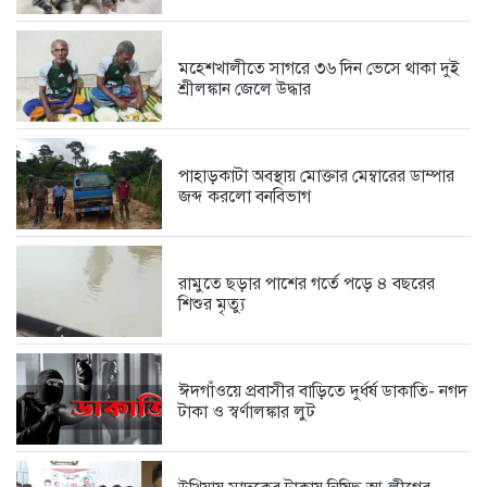
কর্মকর্তা,...
2 days আগে
​মহেশখালীতে সাগরে ৩৬ দিন ভেসে থাকা দুই
শ্রীলঙ্কান জেলে উদ্ধার
বাঁশ দিয়ে সাঁকো উদ্বোধন করলেন...
2 days আগে
পাহাড়কাটা অবস্থায় মোক্তার মেম্বারের ডাম্পার
জব্দ করলো বনবিভাগ
‘বিদ্যুৎ খাত আ.লীগের নিয়ন্ত্রণে, গ্যাস-তেল...
2 days আগে
রামুতে ছড়ার পাশের গর্তে পড়ে ৪ বছরের
শিশুর মৃত্যু
সীমান্ত হত্যা ও মোদিবিরোধী আন্দোলনের...
2 days আগে
ঈদগাঁওয়ে প্রবাসীর বাড়িতে দুর্ধর্ষ ডাকাতি- নগদ
টাকা ও স্বর্ণালঙ্কার লুট