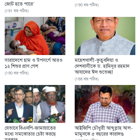
জোট হতে পারে’
(190 বার পঠিত)
(191 বার পঠিত)
সারাদেশে হাম ও উপসর্গে আরও
মহেশখালী-কুতুবদিয়া ও
১২ শিশুর প্রাণ গেল
দেশবাসীকে ড. হামিদুর রহমান
আযাদের ঈদ শুভেচ্ছা
(190 বার পঠিত)
(188 বার পঠিত)
যেভাবে বিএনপি-জামায়াতের
আইজিপি চৌধুরী আব্দুল্লাহ আল-
মধ্যে সমঝোতার চেষ্টা করছে
মামুনকে ৫ বছরের কারাদণ্ড
সরকার