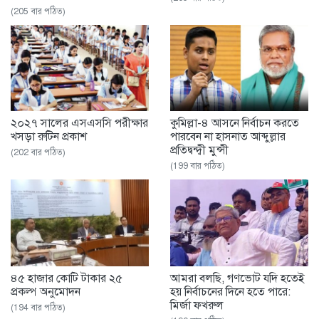
(205 বার পঠিত)
২০২৭ সালের এসএসসি পরীক্ষার
কুমিল্লা-৪ আসনে নির্বাচন করতে
খসড়া রুটিন প্রকাশ
পারবেন না হাসনাত আব্দুল্লার
প্রতিদ্বন্দ্বী মুন্সী
(202 বার পঠিত)
(199 বার পঠিত)
৪৫ হাজার কোটি টাকার ২৫
আমরা বলছি, গণভোট যদি হতেই
প্রকল্প অনুমোদন
হয় নির্বাচনের দিনে হতে পারে:
মির্জা ফখরুল
(194 বার পঠিত)