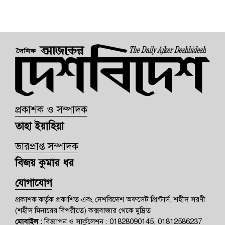
প্রকাশক ও সম্পাদক
তাহা ইয়াহিয়া
ভারপ্রাপ্ত সম্পাদক
বিজয় কুমার ধর
যোগাযোগ
প্রকাশক কর্তৃক প্রকাশিত এবং দেশবিদেশ অফসেট প্রিন্টার্স, শহীদ সরণী
(শহীদ মিনারের বিপরীতে) কক্সবাজার থেকে মুদ্রিত
মোবাইল :
বিজ্ঞাপন ও সার্কুলেশন : 01828090145, 01812586237