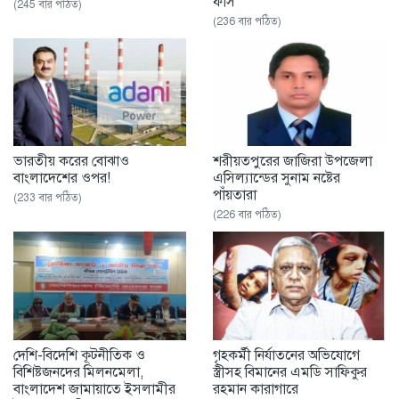
ফাঁস’
(245 বার পঠিত)
(236 বার পঠিত)
ভারতীয় করের বোঝাও
শরীয়তপুরের জাজিরা উপজেলা
বাংলাদেশের ওপর!
এসিল্যান্ডের সুনাম নষ্টের
পাঁয়তারা
(233 বার পঠিত)
(226 বার পঠিত)
দেশি-বিদেশি কূটনীতিক ও
গৃহকর্মী নির্যাতনের অভিযোগে
বিশিষ্টজনদের মিলনমেলা,
স্ত্রীসহ বিমানের এমডি সাফিকুর
বাংলাদেশ জামায়াতে ইসলামীর
রহমান কারাগারে