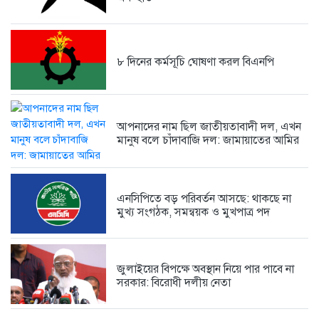
পাঁচ মাসে কিছুই বদলায়নি, ঘুষখোররা...
1 week আগে
৮ দিনের কর্মসূচি ঘোষণা করল বিএনপি
আপনাদের নাম ছিল জাতীয়তাবাদী দল, এখন
মানুষ বলে চাঁদাবাজি দল: জামায়াতের আমির
এনসিপিতে বড় পরিবর্তন আসছে: থাকছে না
মুখ্য সংগঠক, সমন্বয়ক ও মুখপাত্র পদ
জুলাইয়ের বিপক্ষে অবস্থান নিয়ে পার পাবে না
সরকার: বিরোধী দলীয় নেতা