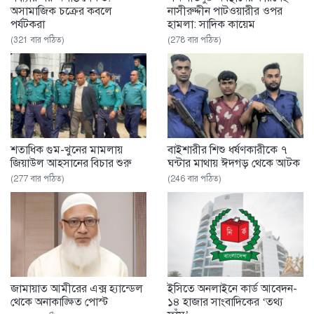
অসামাজিক চক্রের কবলে
নাসীরুদ্দীন পাটওয়ারীর ওপর
পর্যটকরা
হামলা: সাদিক কায়েম
(321 বার পঠিত)
(278 বার পঠিত)
শতাধিক গুম-খুনের মামলায়
বাইশারীর শিশু ধর্ষণকারীকে ৭
জিয়াউল আহসানের বিচার শুরু
ঘন্টার মাথায় ঈদগড় থেকে আটক
(277 বার পঠিত)
(246 বার পঠিত)
জামায়াত আমীরের এক্স হ্যান্ডেল
ইসিতে অনলাইনে কার্ড আবেদন-
থেকে অনাকাঙ্ক্ষিত পোস্ট
১৪ হাজার সাংবাদিকের ‘তথ্য