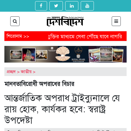
পদত্যাগ
শিরোনাম >>
প্রযুক্তির মাধ্যমে সেবা পৌঁছে যাবে নাগরিকের কাছে
ড পেতে আবেদন করবেন যেভাবে
অষ্টগ্রামে বিএনপির নির্বাচনি জনসভ
্ডেল থেকে অনাকাঙ্ক্ষিত পোস্ট
আগামীকাল থেকে ৯ মাসের জন্য বন্ধ
ুম-খুনের মামলায় জিয়াউল আহসানের বিচার শুরু
প্রচ্ছদ
>
জাতীয়
>
মানবতাবিরোধী অপরাধের বিচার
আন্তর্জাতিক অপরাধ ট্রাইব্যুনালে যে
রায় হোক, কার্যকর হবে: স্বরাষ্ট্র
উপদেষ্টা