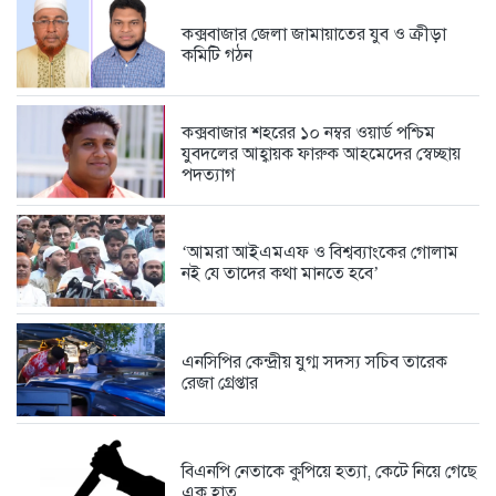
কক্সবাজার জেলা জামায়াতের যুব ও ক্রীড়া
কমিটি গঠন
স্কপ কেন্দ্রীয় নেতৃবৃন্দের সঙ্গে কক্সবাজার...
4 days আগে
কক্সবাজার শহরের ১০ নম্বর ওয়ার্ড পশ্চিম
যুবদলের আহ্বায়ক ফারুক আহমেদের স্বেচ্ছায়
পদত্যাগ
সামুদ্রিক পরিবেশ রক্ষায় কুতুবদিয়া ব্লু...
4 days আগে
‘আমরা আইএমএফ ও বিশ্বব্যাংকের গোলাম
নই যে তাদের কথা মানতে হবে’
সরকারের রাজস্ব বৃদ্ধি এবং সাধারণ...
5 days আগে
এনসিপির কেন্দ্রীয় যুগ্ম সদস্য সচিব তারেক
রেজা গ্রেপ্তার
ফেসবুকে সমালোচনার ঝড়, দলীয় কর্মীদের...
1 week আগে
বিএনপি নেতাকে কুপিয়ে হত্যা, কেটে নিয়ে গেছে
এক হাত