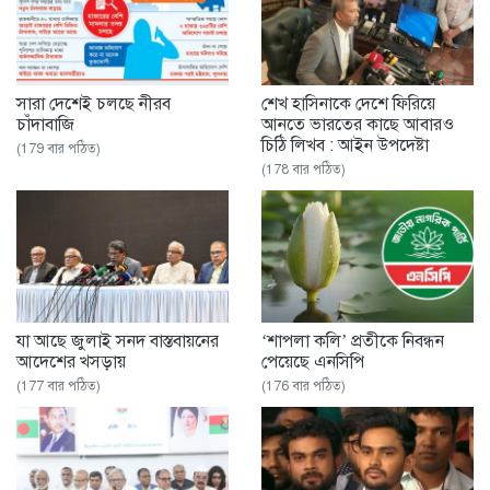
সারা দেশেই চলছে নীরব
শেখ হাসিনাকে দেশে ফিরিয়ে
চাঁদাবাজি
আনতে ভারতের কাছে আবারও
চিঠি লিখব : আইন উপদেষ্টা
(179 বার পঠিত)
(178 বার পঠিত)
যা আছে জুলাই সনদ বাস্তবায়নের
‘শাপলা কলি’ প্রতীকে নিবন্ধন
আদেশের খসড়ায়
পেয়েছে এনসিপি ‌
(177 বার পঠিত)
(176 বার পঠিত)