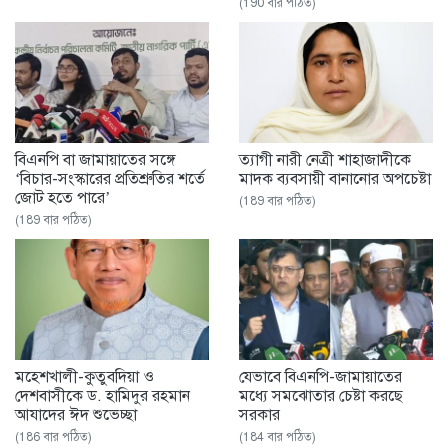
(190 বার পঠিত)
বিএনপি বা জামায়াতের সঙ্গে
ত্যাগী নারী নেত্রী শাহাজাদীকে
‘বিচার-সংস্কারের প্রতিশ্রুতির শর্তে
মাদক ব্যবসায়ী বানানোর অপচেষ্টা
জোট হতে পারে’
(189 বার পঠিত)
(189 বার পঠিত)
মহেশখালী-কুতুবদিয়া ও
যেভাবে বিএনপি-জামায়াতের
দেশবাসীকে ড. হামিদুর রহমান
মধ্যে সমঝোতার চেষ্টা করছে
আযাদের ঈদ শুভেচ্ছা
সরকার
(186 বার পঠিত)
(184 বার পঠিত)