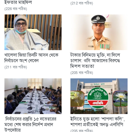
ইফতার মাহফিল
(212 বার পঠিত)
(226 বার পঠিত)
খালেদা জিয়া তিনটি আসন থেকে
টাকার বিনিময়ে মুক্তি, না দিলে
নির্বাচনে অংশ নেবেন
চালান: ওসি আজাদের বিরুদ্ধে
মিলল সত্যতা
(211 বার পঠিত)
(205 বার পঠিত)
নির্বাচনের প্রস্তুতি ১৫ নভেম্বরের
ইসিতে যুক্ত হলো ‘শাপলা কলি’,
মধ্যে শেষ করার নির্দেশ প্রধান
শাপলা প্রতীকেই অনড় এনসিপি
উপদেষ্টার
(205 বার পঠিত)