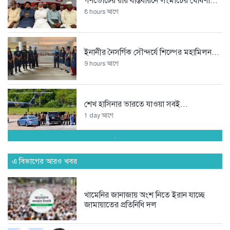
গণভোটের রায় বাস্তবায়নে লংমার্চের ঘোষণা...
8 hours আগে
ইনানীর নৈসর্গিক সৌন্দর্যে শিল্পের মহামিলন...
9 hours আগে
শেখ হাসিনার ভারতে যাওয়া সবই...
1 day আগে
.
অপপ্রচারকারী চাঁদাবাজ সিন্ডিকেটর বিরুদ্ধে
জমজম...
এ বিভাগের আরও খবর
2 days আগে
খামেনির জানাজায় অংশ নিতে ইরান যাচ্ছে
জামায়াতের প্রতিনিধি দল
অদক্ষতা ও বহিরাগতদের দিয়ে দাপ্তরিক...
3 days আগে