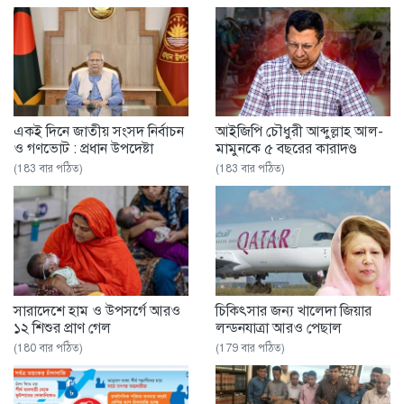
একই দিনে জাতীয় সংসদ নির্বাচন
আইজিপি চৌধুরী আব্দুল্লাহ আল-
ও গণভোট : প্রধান উপদেষ্টা
মামুনকে ৫ বছরের কারাদণ্ড
(183 বার পঠিত)
(183 বার পঠিত)
সারাদেশে হাম ও উপসর্গে আরও
চিকিৎসার জন্য খালেদা জিয়ার
১২ শিশুর প্রাণ গেল
লন্ডনযাত্রা আরও পেছাল
(180 বার পঠিত)
(179 বার পঠিত)