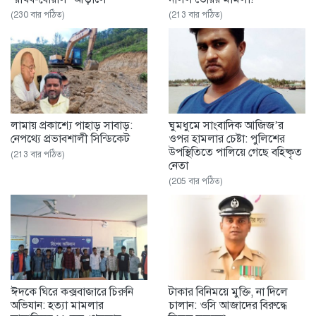
(230 বার পঠিত)
(213 বার পঠিত)
‎লামায় প্রকাশ্যে পাহাড় সাবাড়:
ঘুমধুমে সাংবাদিক আজিজ’র
নেপথ্যে প্রভাবশালী সিন্ডিকেট
ওপর হামলার চেষ্টা: পুলিশের
উপস্থিতিতে পালিয়ে গেছে বহিষ্কৃত
(213 বার পঠিত)
নেতা
(205 বার পঠিত)
ঈদকে ঘিরে কক্সবাজারে চিরুনি
টাকার বিনিময়ে মুক্তি, না দিলে
অভিযান: হত্যা মামলার
চালান: ওসি আজাদের বিরুদ্ধে