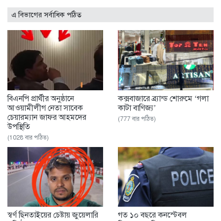
এ বিভাগের সর্বাধিক পঠিত
বিএনপি প্রার্থীর অনুষ্ঠানে
কক্সবাজারে ব্র্যান্ড শোরুমে ‘গলা
আওয়ামীলীগ নেতা সাবেক
কাটা বাণিজ্য’
চেয়ারম্যান জাফর আহমদের
(777 বার পঠিত)
উপস্থিতি
(1028 বার পঠিত)
স্বর্ণ ছিনতাইয়ের চেষ্টায় জুয়েলারি
গত ১০ বছরে কনস্টেবল