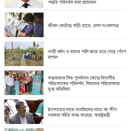
পদ্ধতি পরিবর্তন করা প্রয়োজন
স্কপ কেন্দ্রীয় নেতৃবৃন্দের সঙ্গে কক্সবাজার...
5 days আগে
জীবন কেটেছে কাঁচি হাতে, নেশা সংবাদপত্র
সামুদ্রিক পরিবেশ রক্ষায় কুতুবদিয়া ব্লু...
6 days আগে
ভারী বর্ষণ ও বানের পানি জমে মরে গেছে পেঁপে
বাগান
সরকারের রাজস্ব বৃদ্ধি এবং সাধারণ...
6 days আগে
কক্সবাজার শিশু পুনর্বাসন কেন্দ্রে বিভাগীয়
পরিচালকের পরিদর্শন, শিশুদের পরিবেশনায়
মুগ্ধ অতিথিরা
ফেসবুকে সমালোচনার ঝড়, দলীয় কর্মীদের...
1 week আগে
ইসলামের নামে-মসজিদের নামে আ.লীগ
সরকার গর্হিত কাজ করেছে: স্বরাষ্ট্রমন্ত্রী