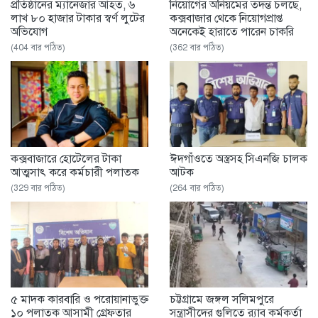
প্রতিষ্ঠানের ম্যানেজার আহত, ৬
নিয়োগের অনিয়মের তদন্ত চলছে,
লাখ ৮০ হাজার টাকার স্বর্ণ লুটের
কক্সবাজার থেকে নিয়োগপ্রাপ্ত
অভিযোগ
অনেকেই হারাতে পারেন চাকরি
(404 বার পঠিত)
(362 বার পঠিত)
কক্সবাজারে হোটেলের টাকা
ঈদগাঁওতে অস্ত্রসহ সিএনজি চালক
আত্মসাৎ করে কর্মচারী পলাতক
আটক
(329 বার পঠিত)
(264 বার পঠিত)
৫ মাদক কারবারি ও পরোয়ানাভুক্ত
চট্টগ্রামে জঙ্গল সলিমপুরে
১০ পলাতক আসামী গ্রেফতার
সন্ত্রাসীদের গুলিতে র‌্যাব কর্মকর্তা