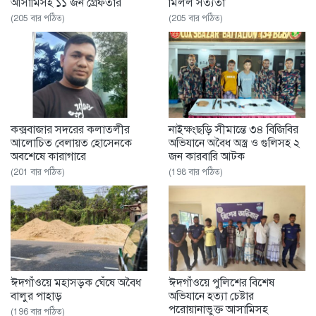
আসামিসহ ১১ জন গ্রেফতার
মিলল সত্যতা
(205 বার পঠিত)
(205 বার পঠিত)
কক্সবাজার সদরের কলাতলীর
নাইক্ষংছড়ি সীমান্তে ৩৪ বিজিবির
আলোচিত বেলায়ত হোসেনকে
অভিযানে অবৈধ অস্ত্র ও গুলিসহ ২
অবশেষে কারাগারে
জন কারবারি আটক
(201 বার পঠিত)
(198 বার পঠিত)
ঈদগাঁওয়ে মহাসড়ক ঘেঁষে অবৈধ
ঈদগাঁওয়ে পুলিশের বিশেষ
বালুর পাহাড়
অভিযানে হত্যা চেষ্টার
পরোয়ানাভুক্ত আসামিসহ
(196 বার পঠিত)