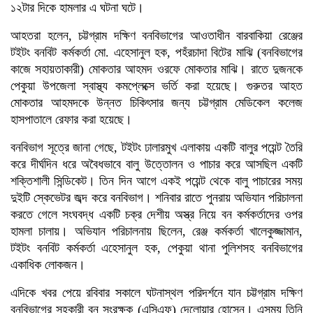
১২টার দিকে হামলার এ ঘটনা ঘটে।
আহতরা হলেন, চট্টগ্রাম দক্ষিণ বনবিভাগের আওতাধীন বারবাকিয়া রেঞ্জের
টইটং বনবিট কর্মকর্তা মো. এহেসানুল হক, পহঁরচাদা বিটের মাঝি (বনবিভাগের
কাজে সহায়তাকারী) মোকতার আহমদ ওরফে মোকতার মাঝি। রাতে দুজনকে
পেকুয়া উপজেলা স্বাস্থ্য কমপ্লেক্সে ভর্তি করা হয়েছে। গুরুতর আহত
মোকতার আহমদকে উন্নত চিকিৎসার জন্য চট্টগ্রাম মেডিকেল কলেজ
হাসপাতালে রেফার করা হয়েছে।
বনবিভাগ সূত্রে জানা গেছে, টইটং ঢালারমুখ এলাকায় একটি বালুর পয়েন্ট তৈরি
করে দীর্ঘদিন ধরে অবৈধভাবে বালু উত্তোলন ও পাচার করে আসছিল একটি
শক্তিশালী সিন্ডিকেট। তিন দিন আগে একই পয়েন্ট থেকে বালু পাচারের সময়
দুইটি স্কেভেটর জব্দ করে বনবিভাগ। শনিবার রাতে পুনরায় অভিযান পরিচালনা
করতে গেলে সংঘবদ্ধ একটি চক্র দেশীয় অস্ত্র নিয়ে বন কর্মকর্তাদের ওপর
হামলা চালায়। অভিযান পরিচালনায় ছিলেন, রেঞ্জ কর্মকর্তা খালেকুজ্জামান,
টইটং বনবিট কর্মকর্তা এহেসানুল হক, পেকুয়া থানা পুলিশসহ বনবিভাগের
একাধিক লোকজন।
এদিকে খবর পেয়ে রবিবার সকালে ঘটনাস্থল পরিদর্শনে যান চট্টগ্রাম দক্ষিণ
বনবিভাগের সহকারী বন সংরক্ষক (এসিএফ) দেলোয়ার হোসেন। এসময় তিনি