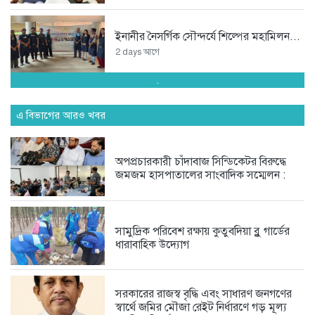
ইনানীর নৈসর্গিক সৌন্দর্যে শিল্পের মহামিলন...
2 days আগে
.
শেখ হাসিনার ভারতে যাওয়া সবই...
এ বিভাগের আরও খবর
2 days আগে
অপপ্রচারকারী চাঁদাবাজ সিন্ডিকেটর বিরুদ্ধে
অপপ্রচারকারী চাঁদাবাজ সিন্ডিকেটর বিরুদ্ধে
জমজম হাসপাতালের সাংবাদিক সম্মেলন :
জমজম...
3 days আগে
সামুদ্রিক পরিবেশ রক্ষায় কুতুবদিয়া ব্লু গার্ডের
ধারাবাহিক উদ্যোগ
অদক্ষতা ও বহিরাগতদের দিয়ে দাপ্তরিক...
4 days আগে
সরকারের রাজস্ব বৃদ্ধি এবং সাধারণ জনগণের
স্বার্থে জমির মৌজা রেইট নির্ধারণে গড় মূল্য