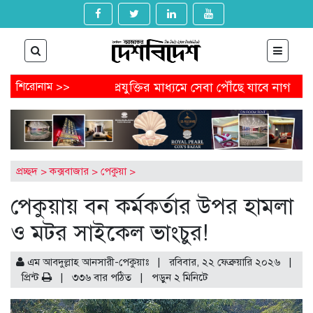
য় পদত্যাগ
শিরোনাম >>
প্রযুক্তির মাধ্যমে সেবা পৌঁছে যাবে নাগরিকের কাছে
ার্ড পেতে আবেদন করবেন যেভাবে
অষ্টগ্রামে বিএনপির নির্বাচনি 
যান্ডেল থেকে অনাকাঙ্ক্ষিত পোস্ট
আগামীকাল থেকে ৯ মাসের জন্য ব
ক গুম-খুনের মামলায় জিয়াউল আহসানের বিচার শুরু
প্রচ্ছদ
>
কক্সবাজার
>
পেকুয়া
>
পেকুয়ায় বন কর্মকর্তার উপর হামলা
ও মটর সাইকেল ভাংচুর!
এম আবদুল্লাহ আনসারী-পেকুয়াঃ | রবিবার, ২২ ফেব্রুয়ারি ২০২৬ |
প্রিন্ট
|
৩৩৬ বার পঠিত
| পড়ুন
২
মিনিটে