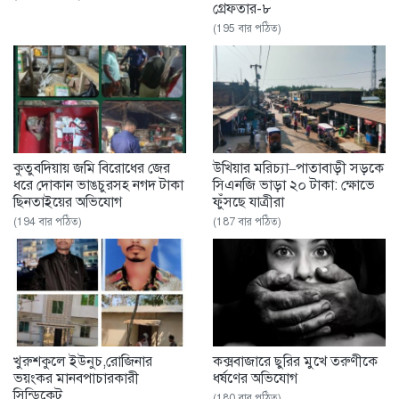
গ্রেফতার-৮
(195 বার পঠিত)
‎কুতুবদিয়ায় জমি বিরোধের জের
উখিয়ার মরিচ্যা–পাতাবাড়ী সড়কে
ধরে দোকান ভাঙচুরসহ নগদ টাকা
সিএনজি ভাড়া ২০ টাকা: ক্ষোভে
ছিনতাইয়ের অভিযোগ
ফুঁসছে যাত্রীরা
(194 বার পঠিত)
(187 বার পঠিত)
খুরুশকুলে ইউনুচ,রোজিনার
কক্সবাজারে ছুরির মুখে তরুণীকে
ভয়ংকর মানবপাচারকারী
ধর্ষণের অভিযোগ
সিন্ডিকেট
(180 বার পঠিত)