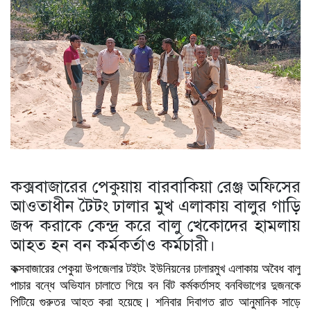
কক্সবাজারের পেকুয়ায় বারবাকিয়া রেঞ্জ অফিসের
আওতাধীন টৈটং ঢালার মুখ এলাকায় বালুর গাড়ি
জব্দ করাকে কেন্দ্র করে বালু খেকোদের হামলায়
আহত হন বন কর্মকর্তাও কর্মচারী।
কক্সবাজারের পেকুয়া উপজেলার টইটং ইউনিয়নের ঢালারমুখ এলাকায় অবৈধ বালু
পাচার বন্ধে অভিযান চালাতে গিয়ে বন বিট কর্মকর্তাসহ বনবিভাগের দুজনকে
পিটিয়ে গুরুতর আহত করা হয়েছে। শনিবার দিবাগত রাত আনুমানিক সাড়ে