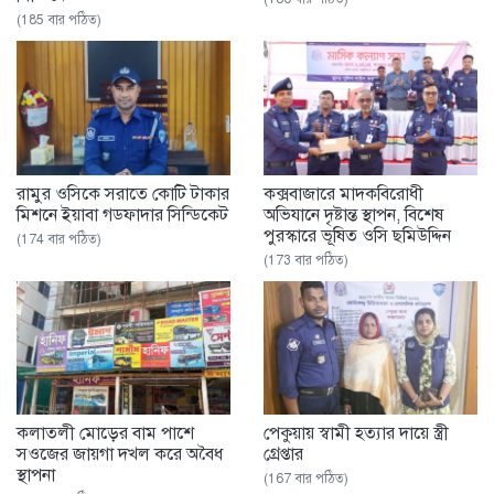
(185 বার পঠিত)
রামুর ওসিকে সরাতে কোটি টাকার
কক্সবাজারে মাদকবিরোধী
মিশনে ইয়াবা গডফাদার সিন্ডিকেট
অভিযানে দৃষ্টান্ত স্থাপন, বিশেষ
পুরস্কারে ভূষিত ওসি ছমিউদ্দিন
(174 বার পঠিত)
(173 বার পঠিত)
কলাতলী মোড়ের বাম পাশে
পেকুয়ায় স্বামী হত্যার দায়ে স্ত্রী
সওজের জায়গা দখল করে অবৈধ
গ্রেপ্তার
স্থাপনা
(167 বার পঠিত)