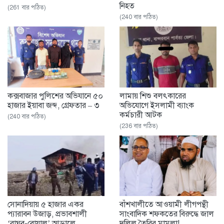
নিহত
(261 বার পঠিত)
(240 বার পঠিত)
কক্সবাজার পুলিশের অভিযানে ৫০
লামায় শিশু বলৎকারের
হাজার ইয়াবা জব্দ, গ্রেফতার – ৩
অভিযোগে ইসলামী ব্যাংক
কর্মচারী আটক
(240 বার পঠিত)
(236 বার পঠিত)
সোনাদিয়ায় ৫ হাজার একর
বাঁশখালীতে আওয়ামী লীগপন্থী
প্যারাবন উজাড়, প্রভাবশালী
সাংবাদিক শফকতের বিরুদ্ধে জাল
‘রাঘব-বোয়াল’ আড়ালে
দলিল তৈরির মামলা!