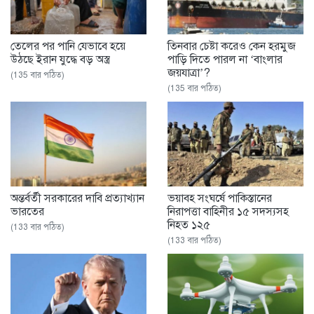
তেলের পর পানি যেভাবে হয়ে
তিনবার চেষ্টা করেও কেন হরমুজ
উঠছে ইরান যুদ্ধে বড় অস্ত্র
পাড়ি দিতে পারল না ‘বাংলার
জয়যাত্রা’?
(135 বার পঠিত)
(135 বার পঠিত)
অন্তর্বর্তী সরকারের দাবি প্রত্যাখ্যান
ভয়াবহ সংঘর্ষে পাকিস্তানের
ভারতের
নিরাপত্তা বাহিনীর ১৫ সদস্যসহ
নিহত ১২৫
(133 বার পঠিত)
(133 বার পঠিত)