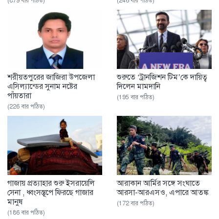
(879 বার পঠিত)
(246 বার পঠিত)
শরীয়তপুরের জাজিরা উপজেলা
শুরুতে ‘ট্রানজিশন টিম’কে দায়িত্ব
এসিল্যান্ডের সুনাম নষ্টের
দিলেন মামদানি
পাঁয়তারা
(195 বার পঠিত)
(226 বার পঠিত)
গাজায় প্রত্যাহার শুরু ইসরায়েলি
আরাকান আর্মির সঙ্গে সংঘাতে
সেনা , ধ্বংসস্তূপে ফিরছে গাজার
আরসা-আরএসও, এপারে আতঙ্ক
মানুষ
(172 বার পঠিত)
(186 বার পঠিত)