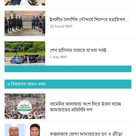
ইনানীর নৈসর্গিক সৌন্দর্যে শিল্পের মহামিলন...
20 hours আগে
শেখ হাসিনার ভারতে যাওয়া সবই...
1 day আগে
.
অপপ্রচারকারী চাঁদাবাজ সিন্ডিকেটর বিরুদ্ধে
জমজম...
এ বিভাগের আরও খবর
3 days আগে
খামেনির জানাজায় অংশ নিতে ইরান যাচ্ছে
জামায়াতের প্রতিনিধি দল
অদক্ষতা ও বহিরাগতদের দিয়ে দাপ্তরিক...
4 days আগে
কক্সবাজার জেলা জামায়াতের যুব ও ক্রীড়া