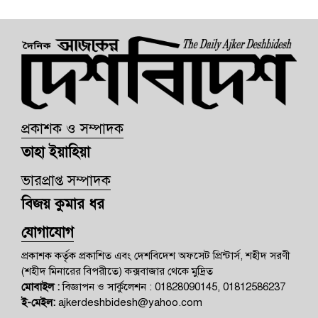
প্রকাশক ও সম্পাদক
তাহা ইয়াহিয়া
ভারপ্রাপ্ত সম্পাদক
বিজয় কুমার ধর
যোগাযোগ
প্রকাশক কর্তৃক প্রকাশিত এবং দেশবিদেশ অফসেট প্রিন্টার্স, শহীদ সরণী
(শহীদ মিনারের বিপরীতে) কক্সবাজার থেকে মুদ্রিত
মোবাইল :
বিজ্ঞাপন ও সার্কুলেশন : 01828090145, 01812586237
ই-মেইল:
ajkerdeshbidesh@yahoo.com