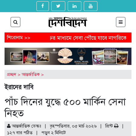
্যাগ
শিরোনাম >>
প্রযুক্তির মাধ্যমে সেবা পৌঁছে যাবে নাগরিকের কাছে
রা
পেতে আবেদন করবেন যেভাবে
অষ্টগ্রামে বিএনপির নির্বাচনি জনসভায়
ল থেকে অনাকাঙ্ক্ষিত পোস্ট
আগামীকাল থেকে ৯ মাসের জন্য বন্ধ হ
-খুনের মামলায় জিয়াউল আহসানের বিচার শুরু
প্রচ্ছদ
>
আন্তর্জাতিক
>
ইরানের দাবি
পাঁচ দিনের যুদ্ধে ৫০০ মার্কিন সেনা
নিহত
আন্তর্জাতিক ডেস্কঃ | বৃহস্পতিবার, ০৫ মার্চ ২০২৬ |
প্রিন্ট
|
১২৭ বার পঠিত
| পড়ুন
২
মিনিটে