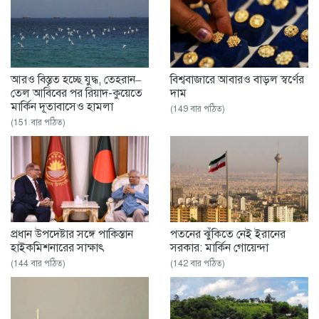
আরও বিস্তৃত হচ্ছে যুদ্ধ, তেহরান–
বিশ্ববাজারে আবারও বাড়ল স্বর্ণের
তেল আবিবের পর রিয়াদ-কুয়েতে
দাম
মার্কিন দূতাবাসেও হামলা
(149 বার পঠিত)
(151 বার পঠিত)
প্রধান উপদেষ্টার সঙ্গে পাকিস্তান
পতনের ঝুঁকিতে নেই ইরানের
হাইকমিশনারের সাক্ষাৎ
সরকার: মার্কিন গোয়েন্দা
(144 বার পঠিত)
(142 বার পঠিত)