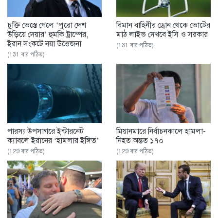
চুক্তি ভেস্তে গেলে ‘পুরো দেশ
বিমান বাহিনীর ড্রোন থেকে ভোটের
উড়িয়ে দেয়ার’ হুমকি ট্রাম্পের,
মাঠ লাইভ দেখবে ইসি ও সরকার
ইরান সংকটে নয়া উত্তেজনা
(131 বার পঠিত)
(131 বার পঠিত)
পারস্য উপসাগরে ইন্টারনেট
মিয়ানমারে নির্বাচনকালে হামলা-
ক্যাবলে ইরানের ‘হামলার ইঙ্গিত’
নিহত অন্তত ১৭০
(129 বার পঠিত)
(129 বার পঠিত)