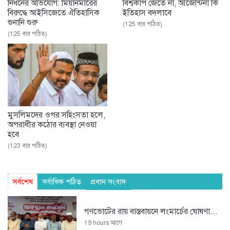
নিধনের অভিযোগ: মিয়ানমারের
বিশ্বকাপ জেতে না, আর্জেন্টিনা কি
বিরুদ্ধে আইসিজেতে ঐতিহাসিক
ইতিহাস বদলাবে
শুনানি শুরু
(125 বার পঠিত)
(125 বার পঠিত)
মুসলিমদের ওপর সহিংসতা হলে,
অপরাধীর কঠোর ব্যবস্থা নেওয়া
হবে
(123 বার পঠিত)
সর্বশেষ
সর্বাধিক পঠিত
প্রধান সংবাদ
গণভোটের রায় বাস্তবায়নে লংমার্চের ঘোষণা...
19 hours আগে