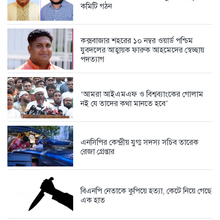
কমিটি গঠন
স্কপ কেন্দ্রীয় নেতৃবৃন্দের সঙ্গে কক্সবাজার...
5 days আগে
কক্সবাজার শহরের ১০ নম্বর ওয়ার্ড পশ্চিম
যুবদলের আহ্বায়ক ফারুক আহমেদের স্বেচ্ছায়
পদত্যাগ
সামুদ্রিক পরিবেশ রক্ষায় কুতুবদিয়া ব্লু...
5 days আগে
‘আমরা আইএমএফ ও বিশ্বব্যাংকের গোলাম
নই যে তাদের কথা মানতে হবে’
সরকারের রাজস্ব বৃদ্ধি এবং সাধারণ...
5 days আগে
এনসিপির কেন্দ্রীয় যুগ্ম সদস্য সচিব তারেক
রেজা গ্রেপ্তার
ফেসবুকে সমালোচনার ঝড়, দলীয় কর্মীদের...
1 week আগে
বিএনপি নেতাকে কুপিয়ে হত্যা, কেটে নিয়ে গেছে
এক হাত
পাঁচ মাসে কিছুই বদলায়নি, ঘুষখোররা...
1 week আগে