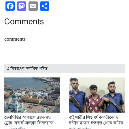
Facebook
Mastodon
Email
Share
Comments
comments
এ বিভাগের সর্বাধিক পঠিত
হেলসিঙ্কির আকাশে রহস্যময়
বাইশারীর শিশু ধর্ষণকারীকে ৭
ড্রোন, সতর্ক অবস্থায় ফিনল্যান্ড
ঘন্টার মাথায় ঈদগড় থেকে আটক