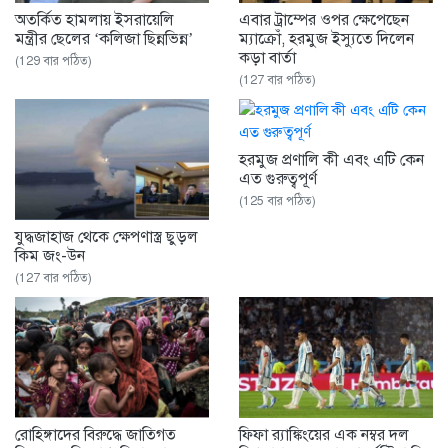
অতর্কিত হামলায় ইসরায়েলি
এবার ট্রাম্পের ওপর ক্ষেপেছেন
মন্ত্রীর ছেলের ‘কলিজা ছিন্নভিন্ন’
ম্যাক্রোঁ, হরমুজ ইস্যুতে দিলেন
কড়া বার্তা
(129 বার পঠিত)
(127 বার পঠিত)
হরমুজ প্রণালি কী এবং এটি কেন
এত গুরুত্বপূর্ণ
(125 বার পঠিত)
যুদ্ধজাহাজ থেকে ক্ষেপণাস্ত্র ছুড়ল
কিম জং-উন
(127 বার পঠিত)
রোহিঙ্গাদের বিরুদ্ধে জাতিগত
ফিফা র‌্যাঙ্কিংয়ের এক নম্বর দল