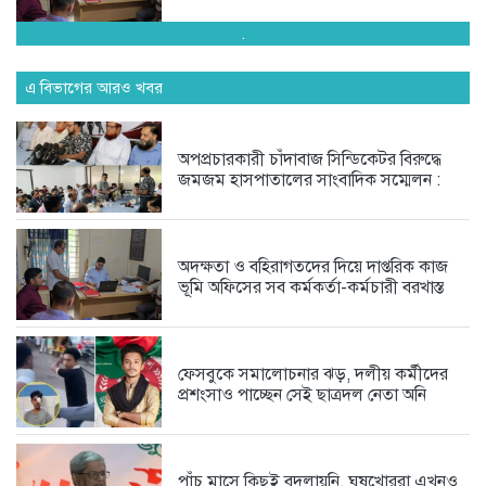
.
স্কপ কেন্দ্রীয় নেতৃবৃন্দের সঙ্গে কক্সবাজার...
এ বিভাগের আরও খবর
4 days আগে
অপপ্রচারকারী চাঁদাবাজ সিন্ডিকেটর বিরুদ্ধে
জমজম হাসপাতালের সাংবাদিক সম্মেলন :
সামুদ্রিক পরিবেশ রক্ষায় কুতুবদিয়া ব্লু...
4 days আগে
অদক্ষতা ও বহিরাগতদের দিয়ে দাপ্তরিক কাজ
ভূমি অফিসের সব কর্মকর্তা-কর্মচারী বরখাস্ত
সরকারের রাজস্ব বৃদ্ধি এবং সাধারণ...
5 days আগে
ফেসবুকে সমালোচনার ঝড়, দলীয় কর্মীদের
প্রশংসাও পাচ্ছেন সেই ছাত্রদল নেতা অনি
ফেসবুকে সমালোচনার ঝড়, দলীয় কর্মীদের...
7 days আগে
পাঁচ মাসে কিছুই বদলায়নি, ঘুষখোররা এখনও