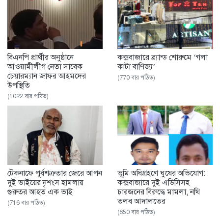
বিএনপি প্রার্থীর অনুষ্ঠানে
কক্সবাজারে ব্র্যান্ড শোরুমে ‘গলা
আওয়ামীলীগ নেতা সাবেক
কাটা বাণিজ্য’
চেয়ারম্যান জাফর আহমদের
(770 বার পঠিত)
উপস্থিতি
(1022 বার পঠিত)
টেকনাফে পূর্বশত্রুতার জেরে আপন
ভূমি অধিগ্রহণে ঘুষের অভিযোগ:
দুই ভাইয়ের নৃশংস হামলায়
কক্সবাজারে দুই এডিসিসহ
গুরুতর আহত এক ভাই
চারজনের বিরুদ্ধে মামলা, নথি
তলব আদালতের
(716 বার পঠিত)
(650 বার পঠিত)