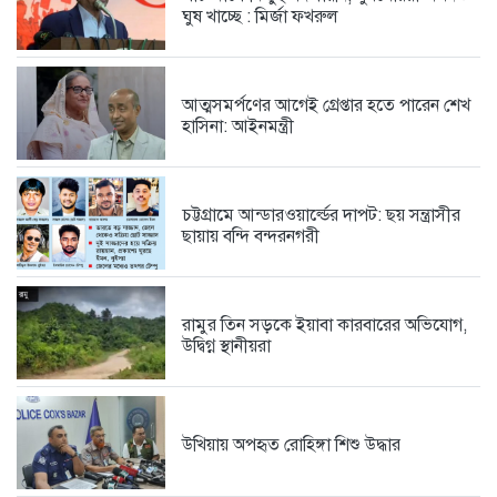
ঘুষ খাচ্ছে : মির্জা ফখরুল
পাঁচ মাসে কিছুই বদলায়নি, ঘুষখোররা...
7 days আগে
আত্মসমর্পণের আগেই গ্রেপ্তার হতে পারেন শেখ
হাসিনা: আইনমন্ত্রী
আত্মসমর্পণের আগেই গ্রেপ্তার হতে পারেন...
7 days আগে
চট্টগ্রামে আন্ডারওয়ার্ল্ডের দাপট: ছয় সন্ত্রাসীর
ছায়ায় বন্দি বন্দরনগরী
চট্টগ্রামে আন্ডারওয়ার্ল্ডের দাপট: ছয় সন্ত্রাসীর...
1 week আগে
রামুর তিন সড়কে ইয়াবা কারবারের অভিযোগ,
উদ্বিগ্ন স্থানীয়রা
উখিয়ায় অপহৃত রোহিঙ্গা শিশু উদ্ধার