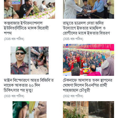
কক্সবাজার ইন্টারন্যাশনাল
রামুতে ছাত্রদল নেতা জনির
ইউনিভার্সিটিতে মাদক বিরোধী
উদ্যোগে ইফতার মাহফিল ও
শপথ
রোগীদের মাঝে ইফতার বিতরণ
(306 বার পঠিত)
(305 বার পঠিত)
মাইন বিস্ফোরণে আহত বিজিবি’র
টেকনাফে আদালত ভবন স্থাপনের
নায়েক আকতার ২০ দিন
ঘোষণা দিলেন বিএনপির প্রার্থী
চিকিৎসার পর মৃত্যু
শাহজাহান চৌধুরী
(303 বার পঠিত)
(302 বার পঠিত)