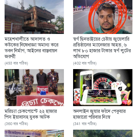
মহেশখালীতে আদালত ও
স্বর্ণ ছিনতাইয়ের চেষ্টায় জুয়েলারি
কউকের নিষেধাজ্ঞা অমান্য করে
প্রতিষ্ঠানের ম্যানেজার আহত, ৬
ভবন নির্মাণ, আইনের বাস্তবায়ন
লাখ ৮০ হাজার টাকার স্বর্ণ লুটের
জরুরী
অভিযোগ
(493 বার পঠিত)
(402 বার পঠিত)
মরিচ্যা চেকপোস্টে ২২ হাজার
অনলাইন জুয়ার ফাঁদে পেকুয়ার
পিস ইয়াবাসহ যুবক আটক
হাজারো পরিবার নিঃস্ব
(360 বার পঠিত)
(341 বার পঠিত)