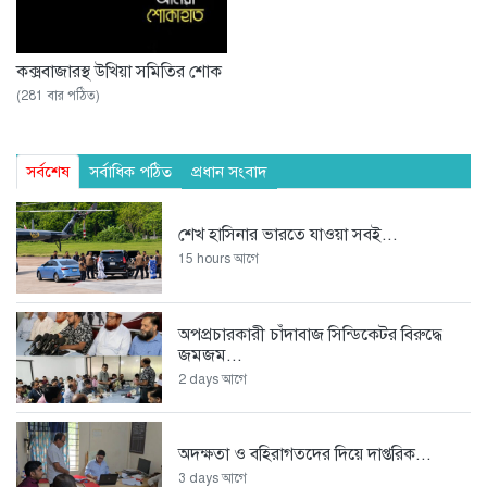
কক্সবাজারস্থ উখিয়া সমিতির শোক
(281 বার পঠিত)
সর্বশেষ
সর্বাধিক পঠিত
প্রধান সংবাদ
শেখ হাসিনার ভারতে যাওয়া সবই...
15 hours আগে
অপপ্রচারকারী চাঁদাবাজ সিন্ডিকেটর বিরুদ্ধে
জমজম...
2 days আগে
অদক্ষতা ও বহিরাগতদের দিয়ে দাপ্তরিক...
3 days আগে