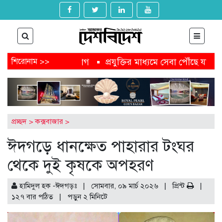
বেচ্ছায় পদত্যাগ
শিরোনাম >>
প্রযুক্তির মাধ্যমে সেবা পৌঁছে যাবে নাগরিকের 
্ষক কার্ড পেতে আবেদন করবেন যেভাবে
অষ্টগ্রামে বিএনপির নির্ব
্স হ্যান্ডেল থেকে অনাকাঙ্ক্ষিত পোস্ট
আগামীকাল থেকে ৯ মাসের 
শতাধিক গুম-খুনের মামলায় জিয়াউল আহসানের বিচার শুরু
প্রচ্ছদ
>
কক্সবাজার
>
ঈদগড়ে ধানক্ষেত পাহারার টংঘর
থেকে দুই কৃষকে অপহরণ
হামিদুল হক -ঈদগড়ঃ | সোমবার, ০৯ মার্চ ২০২৬ |
প্রিন্ট
|
১২৭ বার পঠিত
| পড়ুন
২
মিনিটে