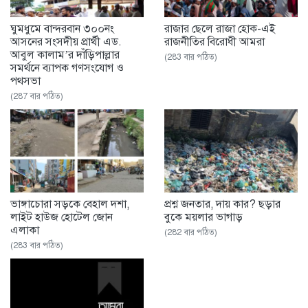
ঘুমধুমে বান্দরবান ৩০০নং
রাজার ছেলে রাজা হোক-এই
আসনের সংসদীয় প্রার্থী এড.
রাজনীতির বিরোধী আমরা
আবুল কালাম’র দাঁড়িপাল্লার
(283 বার পঠিত)
সমর্থনে ব্যাপক গণসংযোগ ও
পথসভা
(287 বার পঠিত)
ভাঙ্গাচোরা সড়কে বেহাল দশা,
প্রশ্ন জনতার, দায় কার? ছড়ার
লাইট হাউজ হোটেল জোন
বুকে ময়লার ভাগাড়
এলাকা
(282 বার পঠিত)
(283 বার পঠিত)