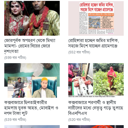
জোরপূর্বক অপহরণ থেকে মিথ্যা
রোহিঙ্গারা হচ্ছেন জমির মালিক,
মামলা- প্রেমের বিয়ের জেরে
সহজে মিশে যাচ্ছেন গ্রামেগঞ্জে
নৃশংসতা
(552 বার পঠিত)
(599 বার পঠিত)
কক্সবাজারে ছিনতাইকারীর
কক্সবাজারে শরণার্থী ও স্থানীয়
হামলায় যুবক আহত, মোবাইল ও
নারীদের মধ্যে নেতৃত্ব গড়ে তুলছে
নগদ টাকা লুট
বিএনপিএস
(539 বার পঠিত)
(520 বার পঠিত)