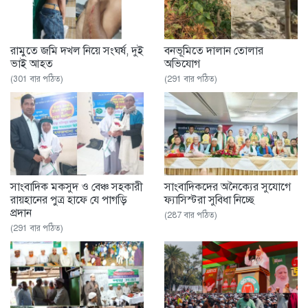
রামুতে জমি দখল নিয়ে সংঘর্ষ, দুই
বনভূমিতে দালান তোলার
ভাই আহত
অভিযোগ
(301 বার পঠিত)
(291 বার পঠিত)
সাংবাদিক মকসুদ ও বেঞ্চ সহকারী
সাংবাদিকদের অনৈক্যের সুযোগে
রায়হানের পুত্র হাফে যে পাগড়ি
ফ্যাসিস্টরা সুবিধা নিচ্ছে
প্রদান
(287 বার পঠিত)
(291 বার পঠিত)