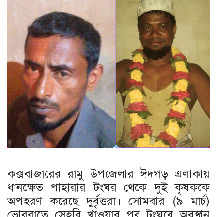
কক্সবাজারের
রামু উপজেলা
র
ঈদগড়
এলাকায়
ধানক্ষেত পাহারার টংঘর থেকে দুই কৃষককে
অপহরণ করেছে দুর্বৃত্তরা। সোমবার (৯ মার্চ)
ভোররাতে সেহরি খাওয়ার পর টংঘরে অবস্থান