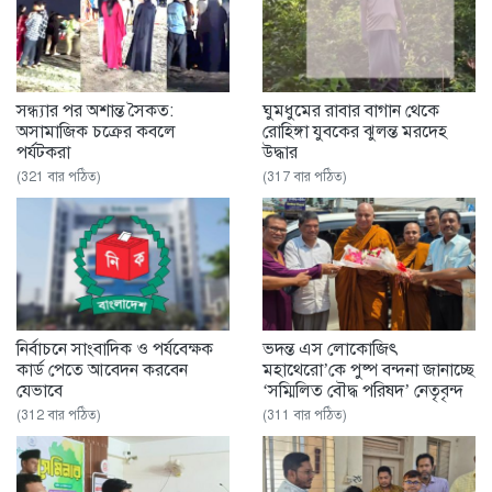
সন্ধ্যার পর অশান্ত সৈকত:
ঘুমধুমের রাবার বাগান থেকে
অসামাজিক চক্রের কবলে
রোহিঙ্গা যুবকের ঝুলন্ত মরদেহ
পর্যটকরা
উদ্ধার
(321 বার পঠিত)
(317 বার পঠিত)
নির্বাচনে সাংবাদিক ও পর্যবেক্ষক
ভদন্ত এস লোকোজিৎ
কার্ড পেতে আবেদন করবেন
মহাথেরো’কে পুষ্প বন্দনা জানাচ্ছে
যেভাবে
‘সম্মিলিত বৌদ্ধ পরিষদ’ নেতৃবৃন্দ
(312 বার পঠিত)
(311 বার পঠিত)