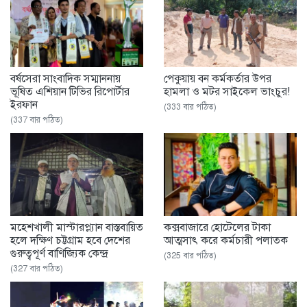
বর্ষসেরা সাংবাদিক সম্মাননায়
পেকুয়ায় বন কর্মকর্তার উপর
ভূষিত এশিয়ান টিভির রিপোর্টার
হামলা ও মটর সাইকেল ভাংচুর!
ইরফান
(333 বার পঠিত)
(337 বার পঠিত)
মহেশখালী মাস্টারপ্ল্যান বাস্তবায়িত
কক্সবাজারে হোটেলের টাকা
হলে দক্ষিণ চট্টগ্রাম হবে দেশের
আত্মসাৎ করে কর্মচারী পলাতক
গুরুত্বপূর্ণ বাণিজ্যিক কেন্দ্র
(325 বার পঠিত)
(327 বার পঠিত)