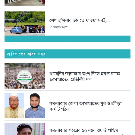
শেখ হাসিনার ভারতে যাওয়া সবই...
2 days আগে
.
অপপ্রচারকারী চাঁদাবাজ সিন্ডিকেটর বিরুদ্ধে
জমজম...
এ বিভাগের আরও খবর
3 days আগে
খামেনির জানাজায় অংশ নিতে ইরান যাচ্ছে
জামায়াতের প্রতিনিধি দল
অদক্ষতা ও বহিরাগতদের দিয়ে দাপ্তরিক...
4 days আগে
কক্সবাজার জেলা জামায়াতের যুব ও ক্রীড়া
কমিটি গঠন
স্কপ কেন্দ্রীয় নেতৃবৃন্দের সঙ্গে কক্সবাজার...
5 days আগে
কক্সবাজার শহরের ১০ নম্বর ওয়ার্ড পশ্চিম