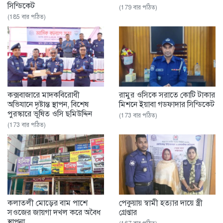
সিন্ডিকেট
(179 বার পঠিত)
(185 বার পঠিত)
কক্সবাজারে মাদকবিরোধী
রামুর ওসিকে সরাতে কোটি টাকার
অভিযানে দৃষ্টান্ত স্থাপন, বিশেষ
মিশনে ইয়াবা গডফাদার সিন্ডিকেট
পুরস্কারে ভূষিত ওসি ছমিউদ্দিন
(173 বার পঠিত)
(173 বার পঠিত)
কলাতলী মোড়ের বাম পাশে
পেকুয়ায় স্বামী হত্যার দায়ে স্ত্রী
সওজের জায়গা দখল করে অবৈধ
গ্রেপ্তার
স্থাপনা