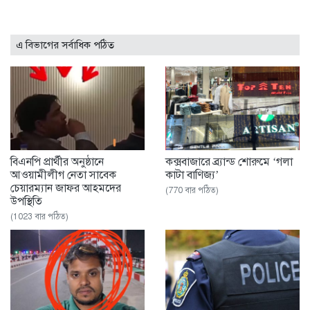
এ বিভাগের সর্বাধিক পঠিত
বিএনপি প্রার্থীর অনুষ্ঠানে
কক্সবাজারে ব্র্যান্ড শোরুমে ‘গলা
আওয়ামীলীগ নেতা সাবেক
কাটা বাণিজ্য’
চেয়ারম্যান জাফর আহমদের
(770 বার পঠিত)
উপস্থিতি
(1023 বার পঠিত)