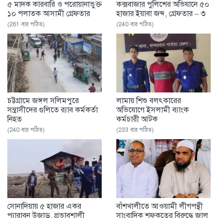
৫ মাদক কারবারি ও পরোয়ানাভুক্ত
কক্সবাজার পুলিশের অভিযানে ৫০
১০ পলাতক আসামী গ্রেফতার
হাজার ইয়াবা জব্দ, গ্রেফতার – ৩
(261 বার পঠিত)
(240 বার পঠিত)
চট্টগ্রামে জঙ্গল সলিমপুরে
লামায় শিশু বলৎকারের
সন্ত্রাসীদের গুলিতে র‌্যাব কর্মকর্তা
অভিযোগে ইসলামী ব্যাংক
নিহত
কর্মচারী আটক
(240 বার পঠিত)
(233 বার পঠিত)
সোনাদিয়ায় ৫ হাজার একর
বাঁশখালীতে আওয়ামী লীগপন্থী
প্যারাবন উজাড়, প্রভাবশালী
সাংবাদিক শফকতের বিরুদ্ধে জাল