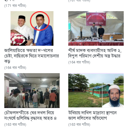
(167 বার পঠিত)
(171 বার পঠিত)
জালিয়াতিতে ক্ষমতা দ~খলের
শীর্ষ মাদক ব্যবসায়ীসহ আটক ২,
চেষ্টা, নাছিরকে ঘিরে সমালোচনার
বিপুল পরিমাণ দেশীয় অস্ত্র উদ্ধার
ঝড়
(164 বার পঠিত)
(164 বার পঠিত)
চৌফলদন্ডীতে ঘের দখল নিয়ে
উখিয়ায় দাখিল মাদ্রাসা স্থাপনে
সংঘর্ষে গুলিবিদ্ধ বৃদ্ধাসহ আহত ৪
জাল দলিলের অভিযোগ
(163 বার পঠিত)
(163 বার পঠিত)