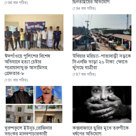
ছিনতাইয়ের অভিযোগ
(196 বার পঠিত)
(194 বার পঠিত)
ঈদগাঁওয়ে পুলিশের বিশেষ
উখিয়ার মরিচ্যা–পাতাবাড়ী সড়কে
অভিযানে হত্যা চেষ্টার
সিএনজি ভাড়া ২০ টাকা: ক্ষোভে
পরোয়ানাভুক্ত আসামিসহ
ফুঁসছে যাত্রীরা
গ্রেফতার-৮
(187 বার পঠিত)
(191 বার পঠিত)
খুরুশকুলে ইউনুচ,রোজিনার
কক্সবাজারে ছুরির মুখে তরুণীকে
ভয়ংকর মানবপাচারকারী
ধর্ষণের অভিযোগ