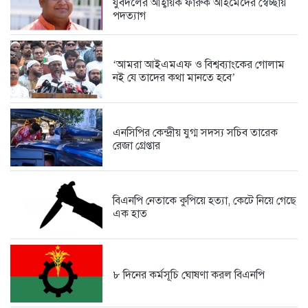
যুবদলের আহ্বায়ক ফারুক আহমেদের স্বেচ্ছায়
পদত্যাগ
সামুদ্রিক পরিবেশ রক্ষায় কুতুবদিয়া ব্লু...
5 days আগে
‘আমরা আইএমএফ ও বিশ্বব্যাংকের গোলাম
নই যে তাদের কথা মানতে হবে’
সরকারের রাজস্ব বৃদ্ধি এবং সাধারণ...
5 days আগে
এনসিপির কেন্দ্রীয় যুগ্ম সদস্য সচিব তারেক
রেজা গ্রেপ্তার
ফেসবুকে সমালোচনার ঝড়, দলীয় কর্মীদের...
1 week আগে
বিএনপি নেতাকে কুপিয়ে হত্যা, কেটে নিয়ে গেছে
এক হাত
পাঁচ মাসে কিছুই বদলায়নি, ঘুষখোররা...
1 week আগে
৮ দিনের কর্মসূচি ঘোষণা করল বিএনপি