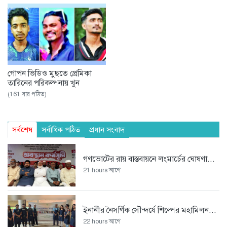
গোপন ভিডিও মুছতে প্রেমিকা
তারিনের পরিকল্পনায় খুন
(161 বার পঠিত)
সর্বশেষ
সর্বাধিক পঠিত
প্রধান সংবাদ
গণভোটের রায় বাস্তবায়নে লংমার্চের ঘোষণা...
21 hours আগে
ইনানীর নৈসর্গিক সৌন্দর্যে শিল্পের মহামিলন...
22 hours আগে