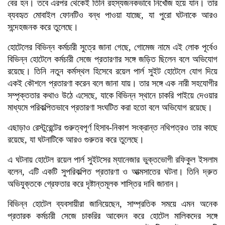
বের হন। তবে এরপর থেকেই তিনি রহস্যজনকভাবে নিখোঁজ হয়ে যান। তার
ব্যবহৃত মোবাইল ফোনটিও বন্ধ পাওয়া যাচ্ছে, যা পুরো ঘটনাকে আরও
সন্দেহজনক করে তুলেছে।
হোটেলের বিভিন্ন কর্মচারী সুত্রে জানা গেছে, গোমেজ নামে এই লোক পূর্বেও
বিভিন্ন হোটেলে কর্মচারী সেজে প্রতারণার সঙ্গে জড়িত ছিলেন বলে অভিযোগ
রয়েছে। তিনি নতুন কর্মস্থল হিসেবে রয়েল পার্ল সুইট হোটেলে যোগ দিয়ে
একই কৌশলে প্রতারণা করেন বলে জানা যায়। তার সঙ্গে এক নারী সহযোগীর
সম্পৃক্ততার কথাও উঠে এসেছে, যাকে বিভিন্ন স্থানে চাকরি পাইয়ে দেওয়ার
মাধ্যমে পরিকল্পিতভাবে প্রতারণা সংঘটিত করা হতো বলে অভিযোগ রয়েছে।
এছাড়াও রেস্টুরেন্টের গুরুত্বপূর্ণ হিসাব-নিকাশ সংক্রান্ত নথিপত্রও তার কাছে
রয়েছে, যা ঘটনাটিকে আরও গুরুতর করে তুলেছে।
এ ঘটনায় হোটেল রয়েল পার্ল সুইটসের ম্যানেজার ভুক্তভোগী রফিকুল ইসলাম
বলেন, এটি একটি সুপরিকল্পিত প্রতারণা ও আত্মসাতের ঘটনা। তিনি দ্রুত
অভিযুক্তকে গ্রেফতার করে দৃষ্টান্তমূলক শাস্তির দাবি জানান।
বিভিন্ন হোটেল ব্যবসায়ীরা জানিয়েছেন, সাম্প্রতিক সময়ে এমন অনেক
প্রতারক কর্মচারী সেজে চাকরির আবেদন করে হোটেল মালিকদের সঙ্গে