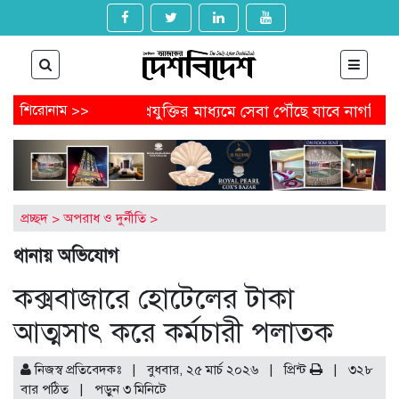
পদত্যাগ
শিরোনাম >>
প্রযুক্তির মাধ্যমে সেবা পৌঁছে যাবে নাগরিকের কাছে
ড পেতে আবেদন করবেন যেভাবে
অষ্টগ্রামে বিএনপির নির্বাচনি জনসভ
্ডেল থেকে অনাকাঙ্ক্ষিত পোস্ট
আগামীকাল থেকে ৯ মাসের জন্য বন্ধ
ুম-খুনের মামলায় জিয়াউল আহসানের বিচার শুরু
প্রচ্ছদ
>
অপরাধ ও দুর্নীতি
>
থানায় অভিযোগ
কক্সবাজারে হোটেলের টাকা
আত্মসাৎ করে কর্মচারী পলাতক
নিজস্ব প্রতিবেদকঃ | বুধবার, ২৫ মার্চ ২০২৬ |
প্রিন্ট
|
৩২৮
বার পঠিত
| পড়ুন
৩
মিনিটে