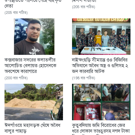
উপস্থিতিতে পালিয়ে গেছে বহিষ্কৃত
মিলল সত্যতা
নেতা
(205 বার পঠিত)
(205 বার পঠিত)
কক্সবাজার সদরের কলাতলীর
নাইক্ষংছড়ি সীমান্তে ৩৪ বিজিবির
আলোচিত বেলায়ত হোসেনকে
অভিযানে অবৈধ অস্ত্র ও গুলিসহ ২
অবশেষে কারাগারে
জন কারবারি আটক
(200 বার পঠিত)
(198 বার পঠিত)
ঈদগাঁওয়ে মহাসড়ক ঘেঁষে অবৈধ
‎কুতুবদিয়ায় জমি বিরোধের জের
বালুর পাহাড়
ধরে দোকান ভাঙচুরসহ নগদ টাকা