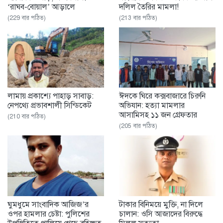
‘রাঘব-বোয়াল’ আড়ালে
দলিল তৈরির মামলা!
(229 বার পঠিত)
(213 বার পঠিত)
‎লামায় প্রকাশ্যে পাহাড় সাবাড়:
ঈদকে ঘিরে কক্সবাজারে চিরুনি
নেপথ্যে প্রভাবশালী সিন্ডিকেট
অভিযান: হত্যা মামলার
আসামিসহ ১১ জন গ্রেফতার
(210 বার পঠিত)
(205 বার পঠিত)
ঘুমধুমে সাংবাদিক আজিজ’র
টাকার বিনিময়ে মুক্তি, না দিলে
ওপর হামলার চেষ্টা: পুলিশের
চালান: ওসি আজাদের বিরুদ্ধে