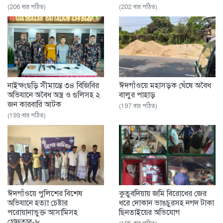
(206 বার পঠিত)
(202 বার পঠিত)
নাইক্ষংছড়ি সীমান্তে ৩৪ বিজিবির
ঈদগাঁওয়ে মহাসড়ক ঘেঁষে অবৈধ
অভিযানে অবৈধ অস্ত্র ও গুলিসহ ২
বালুর পাহাড়
জন কারবারি আটক
(197 বার পঠিত)
(199 বার পঠিত)
ঈদগাঁওয়ে পুলিশের বিশেষ
‎কুতুবদিয়ায় জমি বিরোধের জের
অভিযানে হত্যা চেষ্টার
ধরে দোকান ভাঙচুরসহ নগদ টাকা
পরোয়ানাভুক্ত আসামিসহ
ছিনতাইয়ের অভিযোগ
গ্রেফতার-৮