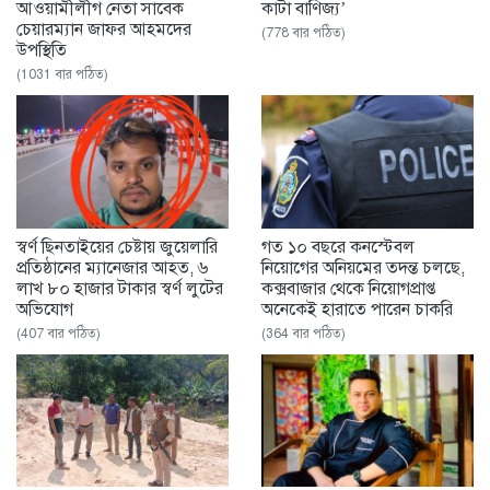
আওয়ামীলীগ নেতা সাবেক
কাটা বাণিজ্য’
চেয়ারম্যান জাফর আহমদের
(778 বার পঠিত)
উপস্থিতি
(1031 বার পঠিত)
স্বর্ণ ছিনতাইয়ের চেষ্টায় জুয়েলারি
গত ১০ বছরে কনস্টেবল
প্রতিষ্ঠানের ম্যানেজার আহত, ৬
নিয়োগের অনিয়মের তদন্ত চলছে,
লাখ ৮০ হাজার টাকার স্বর্ণ লুটের
কক্সবাজার থেকে নিয়োগপ্রাপ্ত
অভিযোগ
অনেকেই হারাতে পারেন চাকরি
(407 বার পঠিত)
(364 বার পঠিত)