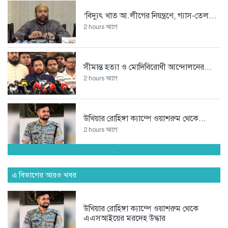
‘বিদ্যুৎ খাত আ.লীগের নিয়ন্ত্রণে, গ্যাস-তেল...
2 hours আগে
সীমান্ত হত্যা ও মোদিবিরোধী আন্দোলনের...
2 hours আগে
উখিয়ার রোহিঙ্গা ক্যাম্পে ওয়াশরুম থেকে...
2 hours আগে
.
কক্সবাজারে সনাতনীদের সাথে বৈষম্য হচ্ছে
এ বিভাগের আরও খবর
17 hours আগে
উখিয়ার রোহিঙ্গা ক্যাম্পে ওয়াশরুম থেকে
এএসআইয়ের মরদেহ উদ্ধার
গণভোটের রায় বাস্তবায়নে লংমার্চের ঘোষণা...