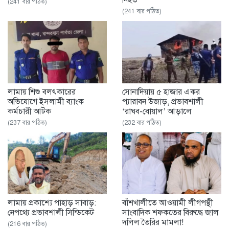
নিহত
(241 বার পঠিত)
(241 বার পঠিত)
লামায় শিশু বলৎকারের
সোনাদিয়ায় ৫ হাজার একর
অভিযোগে ইসলামী ব্যাংক
প্যারাবন উজাড়, প্রভাবশালী
কর্মচারী আটক
‘রাঘব-বোয়াল’ আড়ালে
(237 বার পঠিত)
(232 বার পঠিত)
‎লামায় প্রকাশ্যে পাহাড় সাবাড়:
বাঁশখালীতে আওয়ামী লীগপন্থী
নেপথ্যে প্রভাবশালী সিন্ডিকেট
সাংবাদিক শফকতের বিরুদ্ধে জাল
দলিল তৈরির মামলা!
(216 বার পঠিত)