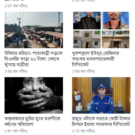
(195 বার পঠিত)
(197 বার পঠিত)
উখিয়ার মরিচ্যা–পাতাবাড়ী সড়কে
খুরুশকুলে ইউনুচ,রোজিনার
সিএনজি ভাড়া ২০ টাকা: ক্ষোভে
ভয়ংকর মানবপাচারকারী
ফুঁসছে যাত্রীরা
সিন্ডিকেট
(188 বার পঠিত)
(186 বার পঠিত)
কক্সবাজারে ছুরির মুখে তরুণীকে
রামুর ওসিকে সরাতে কোটি টাকার
ধর্ষণের অভিযোগ
মিশনে ইয়াবা গডফাদার সিন্ডিকেট
(181 বার পঠিত)
(175 বার পঠিত)