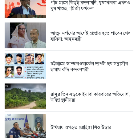
পাঁচ মাসে কিছুই বদলায়নি, ঘুষখোররা এখনও
ঘুষ খাচ্ছে : মির্জা ফখরুল
স্কপ কেন্দ্রীয় নেতৃবৃন্দের সঙ্গে কক্সবাজার...
6 days আগে
আত্মসমর্পণের আগেই গ্রেপ্তার হতে পারেন শেখ
হাসিনা: আইনমন্ত্রী
চট্টগ্রামে আন্ডারওয়ার্ল্ডের দাপট: ছয় সন্ত্রাসীর
ছায়ায় বন্দি বন্দরনগরী
রামুর তিন সড়কে ইয়াবা কারবারের অভিযোগ,
উদ্বিগ্ন স্থানীয়রা
উখিয়ায় অপহৃত রোহিঙ্গা শিশু উদ্ধার