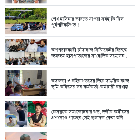
2 days আগে
শেখ হাসিনার ভারতে যাওয়া সবই কি ছিল
পূর্বপরিকল্পিত !
ইনানীর নৈসর্গিক সৌন্দর্যে শিল্পের মহামিলন...
2 days আগে
অপপ্রচারকারী চাঁদাবাজ সিন্ডিকেটর বিরুদ্ধে
জমজম হাসপাতালের সাংবাদিক সম্মেলন :
শেখ হাসিনার ভারতে যাওয়া সবই...
3 days আগে
অদক্ষতা ও বহিরাগতদের দিয়ে দাপ্তরিক কাজ
ভূমি অফিসের সব কর্মকর্তা-কর্মচারী বরখাস্ত
অপপ্রচারকারী চাঁদাবাজ সিন্ডিকেটর বিরুদ্ধে
জমজম...
4 days আগে
ফেসবুকে সমালোচনার ঝড়, দলীয় কর্মীদের
প্রশংসাও পাচ্ছেন সেই ছাত্রদল নেতা অনি
অদক্ষতা ও বহিরাগতদের দিয়ে দাপ্তরিক...
5 days আগে