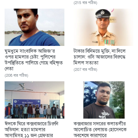
(215 বার পঠিত)
ঘুমধুমে সাংবাদিক আজিজ’র
টাকার বিনিময়ে মুক্তি, না দিলে
ওপর হামলার চেষ্টা: পুলিশের
চালান: ওসি আজাদের বিরুদ্ধে
উপস্থিতিতে পালিয়ে গেছে বহিষ্কৃত
মিলল সত্যতা
নেতা
(207 বার পঠিত)
(208 বার পঠিত)
ঈদকে ঘিরে কক্সবাজারে চিরুনি
কক্সবাজার সদরের কলাতলীর
অভিযান: হত্যা মামলার
আলোচিত বেলায়ত হোসেনকে
আসামিসহ ১১ জন গ্রেফতার
অবশেষে কারাগারে