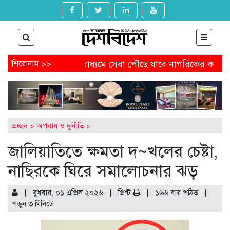
শিরোনাম >>
প্রযুক্তির মাধ্যমে সেবা পৌঁছে যাবে নাগরিকের কাছে
রাজার 
আবেদন করবেন যেভাবে
অষ্টগ্রামে বিএনপির নির্বাচনি জনসভায় চেয়া
ে অনাকাঙ্ক্ষিত পোস্ট
আগামীকাল থেকে ৯ মাসের জন্য বন্ধ হচ্ছে 
র মামলায় জিয়াউল আহসানের বিচার শুরু
প্রচ্ছদ
>
অপরাধ ও দুর্নীতি
>
জালিয়াতিতে ক্ষমতা দ~খলের চেষ্টা,
নাছিরকে ঘিরে সমালোচনার ঝড়
| বুধবার, ০১ এপ্রিল ২০২৬ |
প্রিন্ট
|
১৬৬ বার পঠিত
|
পড়ুন
৩
মিনিটে