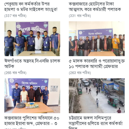
পেকুয়ায় বন কর্মকর্তার উপর
কক্সবাজারে হোটেলের টাকা
হামলা ও মটর সাইকেল ভাংচুর!
আত্মসাৎ করে কর্মচারী পলাতক
(337 বার পঠিত)
(331 বার পঠিত)
ঈদগাঁওতে অস্ত্রসহ সিএনজি চালক
৫ মাদক কারবারি ও পরোয়ানাভুক্ত
আটক
১০ পলাতক আসামী গ্রেফতার
(265 বার পঠিত)
(263 বার পঠিত)
কক্সবাজার পুলিশের অভিযানে ৫০
চট্টগ্রামে জঙ্গল সলিমপুরে
হাজার ইয়াবা জব্দ, গ্রেফতার – ৩
সন্ত্রাসীদের গুলিতে র‌্যাব কর্মকর্তা