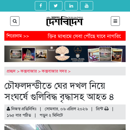
ত্যাগ
শিরোনাম >>
প্রযুক্তির মাধ্যমে সেবা পৌঁছে যাবে নাগরিকের কাছে
র
 পেতে আবেদন করবেন যেভাবে
অষ্টগ্রামে বিএনপির নির্বাচনি জনসভা
েল থেকে অনাকাঙ্ক্ষিত পোস্ট
আগামীকাল থেকে ৯ মাসের জন্য বন্ধ 
ম-খুনের মামলায় জিয়াউল আহসানের বিচার শুরু
প্রচ্ছদ
>
কক্সবাজার
>
কক্সবাজার সদর
>
চৌফলদন্ডীতে ঘের দখল নিয়ে
সংঘর্ষে গুলিবিদ্ধ বৃদ্ধাসহ আহত ৪
নিজস্ব প্রতিনিধিঃ | সোমবার, ০৬ এপ্রিল ২০২৬ |
প্রিন্ট
|
১৬৫ বার পঠিত
| পড়ুন
২
মিনিটে