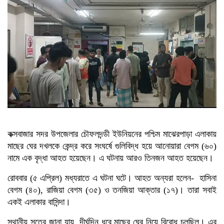
কক্সবাজার সদর উপজেলার চৌফলদন্ডী ইউনিয়নের পশ্চিম মাঝেরপাড়া এলাকায়
মাছের ঘের দখলকে কেন্দ্র করে সংঘর্ষে গুলিবিদ্ধ হয়ে আনোয়ারা বেগম (৬০)
নামে এক বৃদ্ধা আহত হয়েছেন। এ ঘটনায় আরও তিনজন আহত হয়েছেন।
রোববার (৫ এপ্রিল) মধ্যরাতে এ ঘটনা ঘটে। আহত অন্যরা হলেন- হাসিনা
বেগম (৪০), রাজিয়া বেগম (৩৫) ও তনজিয়া আক্তার (১৭)। তারা সবাই
একই এলাকার বাসিন্দা।
আহত অবস্থা সদর হাসপাতালে আনার পর ছবি
স্থানীয় সূত্রে জানা যায়, দীর্ঘদিন ধরে মাছের ঘের নিয়ে বিরোধ চলছিল। এর