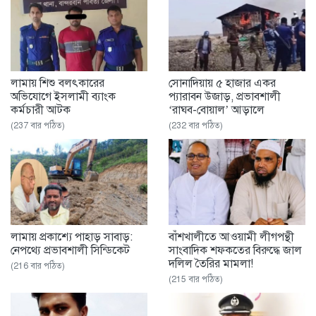
লামায় শিশু বলৎকারের
সোনাদিয়ায় ৫ হাজার একর
অভিযোগে ইসলামী ব্যাংক
প্যারাবন উজাড়, প্রভাবশালী
কর্মচারী আটক
‘রাঘব-বোয়াল’ আড়ালে
(237 বার পঠিত)
(232 বার পঠিত)
‎লামায় প্রকাশ্যে পাহাড় সাবাড়:
বাঁশখালীতে আওয়ামী লীগপন্থী
নেপথ্যে প্রভাবশালী সিন্ডিকেট
সাংবাদিক শফকতের বিরুদ্ধে জাল
দলিল তৈরির মামলা!
(216 বার পঠিত)
(215 বার পঠিত)