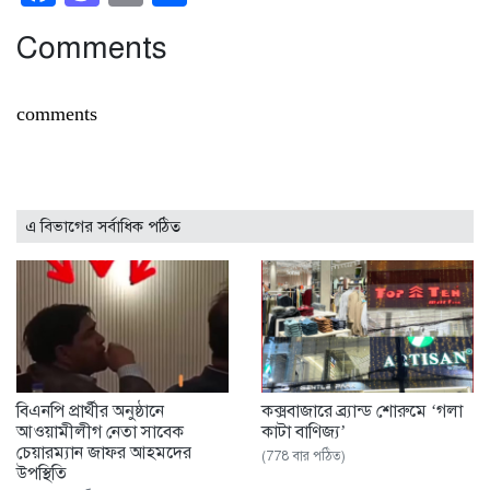
Comments
comments
এ বিভাগের সর্বাধিক পঠিত
বিএনপি প্রার্থীর অনুষ্ঠানে
কক্সবাজারে ব্র্যান্ড শোরুমে ‘গলা
আওয়ামীলীগ নেতা সাবেক
কাটা বাণিজ্য’
চেয়ারম্যান জাফর আহমদের
(778 বার পঠিত)
উপস্থিতি