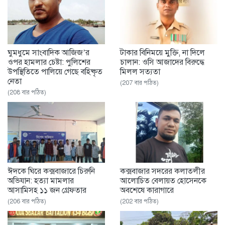
ঘুমধুমে সাংবাদিক আজিজ’র
টাকার বিনিময়ে মুক্তি, না দিলে
ওপর হামলার চেষ্টা: পুলিশের
চালান: ওসি আজাদের বিরুদ্ধে
উপস্থিতিতে পালিয়ে গেছে বহিষ্কৃত
মিলল সত্যতা
নেতা
(207 বার পঠিত)
(208 বার পঠিত)
ঈদকে ঘিরে কক্সবাজারে চিরুনি
কক্সবাজার সদরের কলাতলীর
অভিযান: হত্যা মামলার
আলোচিত বেলায়ত হোসেনকে
আসামিসহ ১১ জন গ্রেফতার
অবশেষে কারাগারে
(206 বার পঠিত)
(202 বার পঠিত)