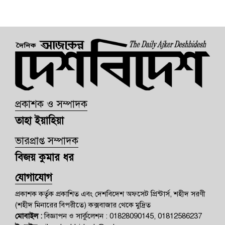
প্রকাশক ও সম্পাদক
তাহা ইয়াহিয়া
ভারপ্রাপ্ত সম্পাদক
বিজয় কুমার ধর
যোগাযোগ
প্রকাশক কর্তৃক প্রকাশিত এবং দেশবিদেশ অফসেট প্রিন্টার্স, শহীদ সরণী
(শহীদ মিনারের বিপরীতে) কক্সবাজার থেকে মুদ্রিত
মোবাইল :
বিজ্ঞাপন ও সার্কুলেশন : 01828090145, 01812586237