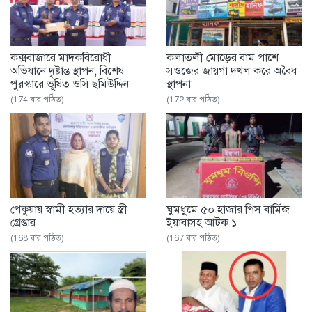
কক্সবাজারে মাদকবিরোধী
কলাতলী মোড়ের বাম পাশে
অভিযানে দৃষ্টান্ত স্থাপন, বিশেষ
সওজের জায়গা দখল করে অবৈধ
পুরস্কারে ভূষিত ওসি ছমিউদ্দিন
স্থাপনা
(174 বার পঠিত)
(172 বার পঠিত)
পেকুয়ায় স্বামী হত্যার দায়ে স্ত্রী
ঘুমধুমে ৫০ হাজার পিস বার্মিজ
গ্রেপ্তার
ইয়াবাসহ আটক ১
(168 বার পঠিত)
(167 বার পঠিত)