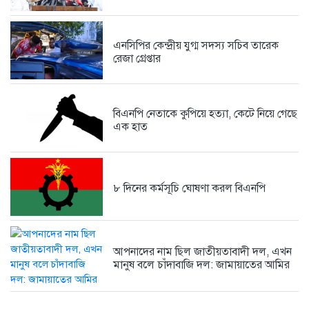
অদক্ষতা ও বহিরাগতদের দিয়ে দাপ্তরিক...
5 days আগে
এনসিপির কেন্দ্রীয় যুগ্ম সদস্য সচিব তারেক
রেজা গ্রেপ্তার
বিএনপি নেতাকে কুপিয়ে হত্যা, কেটে নিয়ে গেছে
এক হাত
৮ দিনের কর্মসূচি ঘোষণা করল বিএনপি
আপনাদের নাম ছিল জাতীয়তাবাদী দল, এখন
মানুষ বলে চাঁদাবাজি দল: জামায়াতের আমির