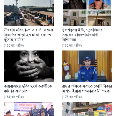
উখিয়ার মরিচ্যা–পাতাবাড়ী সড়কে
খুরুশকুলে ইউনুচ,রোজিনার
সিএনজি ভাড়া ২০ টাকা: ক্ষোভে
ভয়ংকর মানবপাচারকারী
ফুঁসছে যাত্রীরা
সিন্ডিকেট
(188 বার পঠিত)
(186 বার পঠিত)
কক্সবাজারে ছুরির মুখে তরুণীকে
রামুর ওসিকে সরাতে কোটি টাকার
ধর্ষণের অভিযোগ
মিশনে ইয়াবা গডফাদার সিন্ডিকেট
(181 বার পঠিত)
(175 বার পঠিত)