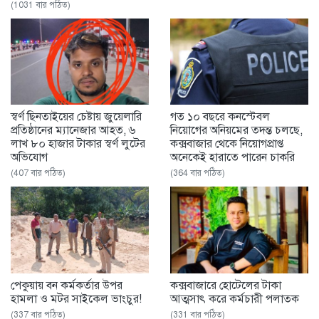
(1031 বার পঠিত)
স্বর্ণ ছিনতাইয়ের চেষ্টায় জুয়েলারি
গত ১০ বছরে কনস্টেবল
প্রতিষ্ঠানের ম্যানেজার আহত, ৬
নিয়োগের অনিয়মের তদন্ত চলছে,
লাখ ৮০ হাজার টাকার স্বর্ণ লুটের
কক্সবাজার থেকে নিয়োগপ্রাপ্ত
অভিযোগ
অনেকেই হারাতে পারেন চাকরি
(407 বার পঠিত)
(364 বার পঠিত)
পেকুয়ায় বন কর্মকর্তার উপর
কক্সবাজারে হোটেলের টাকা
হামলা ও মটর সাইকেল ভাংচুর!
আত্মসাৎ করে কর্মচারী পলাতক
(337 বার পঠিত)
(331 বার পঠিত)