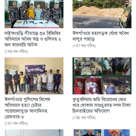
নাইক্ষংছড়ি সীমান্তে ৩৪ বিজিবির
ঈদগাঁওয়ে মহাসড়ক ঘেঁষে অবৈধ
অভিযানে অবৈধ অস্ত্র ও গুলিসহ ২
বালুর পাহাড়
জন কারবারি আটক
(197 বার পঠিত)
(199 বার পঠিত)
ঈদগাঁওয়ে পুলিশের বিশেষ
‎কুতুবদিয়ায় জমি বিরোধের জের
অভিযানে হত্যা চেষ্টার
ধরে দোকান ভাঙচুরসহ নগদ টাকা
পরোয়ানাভুক্ত আসামিসহ
ছিনতাইয়ের অভিযোগ
গ্রেফতার-৮
(195 বার পঠিত)
(197 বার পঠিত)