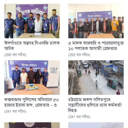
ঈদগাঁওতে অস্ত্রসহ সিএনজি চালক
৫ মাদক কারবারি ও পরোয়ানাভুক্ত
আটক
১০ পলাতক আসামী গ্রেফতার
(265 বার পঠিত)
(263 বার পঠিত)
কক্সবাজার পুলিশের অভিযানে ৫০
চট্টগ্রামে জঙ্গল সলিমপুরে
হাজার ইয়াবা জব্দ, গ্রেফতার – ৩
সন্ত্রাসীদের গুলিতে র‌্যাব কর্মকর্তা
নিহত
(241 বার পঠিত)
(241 বার পঠিত)