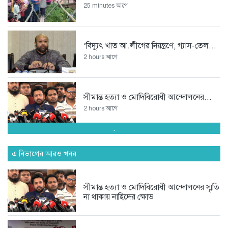
25 minutes আগে
‘বিদ্যুৎ খাত আ.লীগের নিয়ন্ত্রণে, গ্যাস-তেল...
2 hours আগে
সীমান্ত হত্যা ও মোদিবিরোধী আন্দোলনের...
2 hours আগে
.
উখিয়ার রোহিঙ্গা ক্যাম্পে ওয়াশরুম থেকে...
এ বিভাগের আরও খবর
3 hours আগে
সীমান্ত হত্যা ও মোদিবিরোধী আন্দোলনের স্মৃতি
না থাকায় নাহিদের ক্ষোভ
কক্সবাজারে সনাতনীদের সাথে বৈষম্য হচ্ছে
17 hours আগে