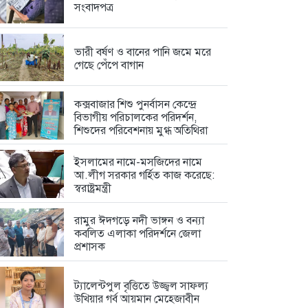
সংবাদপত্র
ভারী বর্ষণ ও বানের পানি জমে মরে
গেছে পেঁপে বাগান
কক্সবাজার শিশু পুনর্বাসন কেন্দ্রে
বিভাগীয় পরিচালকের পরিদর্শন,
শিশুদের পরিবেশনায় মুগ্ধ অতিথিরা
ইসলামের নামে-মসজিদের নামে
আ.লীগ সরকার গর্হিত কাজ করেছে:
স্বরাষ্ট্রমন্ত্রী
রামুর ঈদগড়ে নদী ভাঙ্গন ও বন্যা
কবলিত এলাকা পরিদর্শনে জেলা
প্রশাসক
ট্যালেন্টপুল বৃত্তিতে উজ্জ্বল সাফল্য
উখিয়ার গর্ব আয়মান মেহেজাবীন