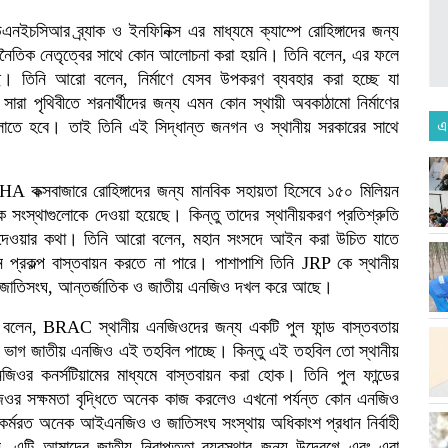
ইচসিআর ব্র্যাক ও ইনফিনিক্স এর মাধ্যমে ক্যাম্পে রোহিঙ্গাদের জন্য
 রাজনৈতিক নেতৃত্বের সাথে কোন আলোচনা করা হয়নি। তিনি বলেন, এর ফলে
ে। তিনি আরো বলেন, নির্মাণে যেসব উপকরণ ব্যবহার করা হচ্ছে যা
সারা পৃথিবীতে শরনার্থীদের জন্য এমন কোন স্থায়ী অবকাঠামো নির্মাণের
লাতে হবে। তাই তিনি এই সিদ্ধান্ত জনগন ও স্থানীয় সরকারের সাথে
এ
ক্সবাজারে রোহিঙ্গাদের জন্য মানবিক সহায়তা হিসেবে ১৫০ মিলিয়ন
স্থাগুলোকে দেওয়া হয়েছে। কিন্তু তাদের স্থানীয়করণ প্রতিশ্রুতি
 দেওয়ার কথা। তিনি আরো বলেন, মহান সংসদে আইন করা উচিত যাতে
প্রকল্প বাস্তবায়ন করতে না পারে। পাশাপাশি তিনি JRP কে স্থানীয়
ভাগ জাতিসংঘ, আন্তর্জাতিক ও জাতীয় এনজিও দখল করে আছে।
ম বলেন, BRAC স্থানীয় এনজিওদের জন্য একটি পুল ফান্ড বাস্তবতায়
াগ জাতীয় এনজিও এই তহবিল পাচ্ছে। কিন্তু এই তহবিল তো স্থানীয়
ওর কনর্সটিয়ামের মাধ্যমে বাস্তবায়ন করা হোক। তিনি পুল ফান্ডের
 এনজিওর সক্ষমতা বৃদ্ধিতে অনেক কাজ করলেও এখনো পর্যন্ত কোন এনজিও
রে কর্মরত অনেক আইএনজিও ও জাতিসংঘ সংস্থায় অধিকাংশ প্রধান নির্বাহী
রেন, এটি আমাদের জাতীয় নিরাপত্তা ব্যবস্থার জন্য উদ্বেগে এবং এরা