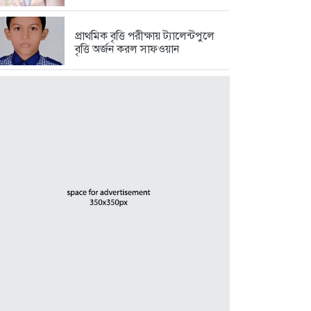
প্রাথমিক বৃত্তি পরীক্ষায় ট্যালেন্টপুলে
বৃত্তি অর্জন করল সাফওয়ান