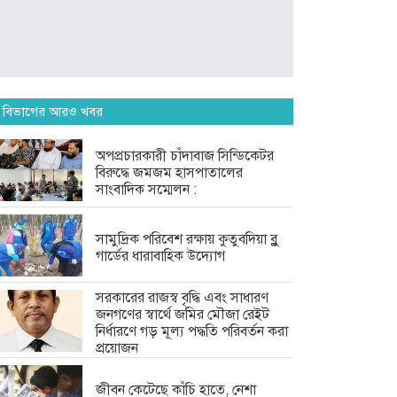
সামুদ্রিক পরিবেশ রক্ষায় কুতুবদিয়া ব্লু...
6 days আগে
সরকারের রাজস্ব বৃদ্ধি এবং সাধারণ...
 বিভাগের আরও খবর
6 days আগে
অপপ্রচারকারী চাঁদাবাজ সিন্ডিকেটর
বিরুদ্ধে জমজম হাসপাতালের
ফেসবুকে সমালোচনার ঝড়, দলীয়
সাংবাদিক সম্মেলন :
কর্মীদের...
1 week আগে
সামুদ্রিক পরিবেশ রক্ষায় কুতুবদিয়া ব্লু
গার্ডের ধারাবাহিক উদ্যোগ
সরকারের রাজস্ব বৃদ্ধি এবং সাধারণ
জনগণের স্বার্থে জমির মৌজা রেইট
নির্ধারণে গড় মূল্য পদ্ধতি পরিবর্তন করা
প্রয়োজন
জীবন কেটেছে কাঁচি হাতে, নেশা