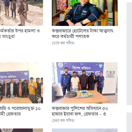
র্মকর্তার উপর হামলা ও
কক্সবাজারে হোটেলের টাকা আত্মসাৎ
 ভাংচুর!
করে কর্মচারী পলাতক
(329 বার পঠিত)
ারি ও পরোয়ানাভুক্ত ১০
কক্সবাজার পুলিশের অভিযানে ৫০
ী গ্রেফতার
হাজার ইয়াবা জব্দ, গ্রেফতার – ৩
(240 বার পঠিত)