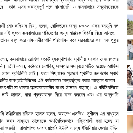
ারে। তাই এসব গুরুত্বপূর্ণ পদে বাংলাদেশি ও কক্সবাজারে সন্তানদেরকে
ী মোঃ ইলিয়াস মিয়া, বলেন, রোহিঙ্গাদের জন্য ৮০০০ একর বনভূমি নষ্ট
র এই ধ্বংস কক্সবাজারের পরিবেশের জন্য মারাত্মক বিপর্যয় নিয়ে আসছে।
উত্তোলন বন্ধ করে নাফ নদীর পানি পরিশোধন করে সরবরাহের করা এবং পুকুর
লেন, কক্সবাজারে রোহিঙ্গা সংকট ব্যবস্থাপনায় স্থানীয় সরকার ও জনগণের
নি। তিনি বলেন, বর্তমানে বেশকিছু সংস্থার সমন্বয়ে গঠিত হয়েছে রোহিঙ্গা
োন প্রতিনিধি নেই। ফলে সিদ্ধান্ত গ্রহণে স্থানীয় জনগণের স্বার্থ
ানীয় জনপ্রতিনিধিদের এই কাঠামোতে অন্তর্ভুক্ত করার আহ্বান জানান।
ন অগ্রগতি না থাকায় কক্সবাজারবাসীর মধ্যে উদ্বেগ বাড়ছে। এ পরিস্থিতিতে
র দাবি জানান, যারা প্রত্যাবাসন নিয়ে কাজ করবেন এবং এর অগ্রগতি
তিনিধি ইঞ্জিনিয়ার রবিউল হাসান বলেন, ক্যাম্পে এনজিও সুশীলন এর মাধ্যমে
দান করার মাধ্যমে তাদেরকে অর্থনৈতিকভাবে শক্তিশালী করা হচ্ছে যা
রুরি। রাজাপালং ৯নং ওয়ার্ডের ইউপি সদস্য ইঞ্জিনিয়ার হেলার উদ্দিন