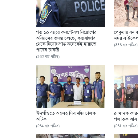
গত ১০ বছরে কনস্টেবল নিয়োগের
পেকুয়ায় বন ক
অনিয়মের তদন্ত চলছে, কক্সবাজার
মটর সাইকেল
থেকে নিয়োগপ্রাপ্ত অনেকেই হারাতে
(336 বার পঠিত)
পারেন চাকরি
(362 বার পঠিত)
ঈদগাঁওতে অস্ত্রসহ সিএনজি চালক
৫ মাদক কারব
আটক
পলাতক আসাম
(264 বার পঠিত)
(261 বার পঠিত)