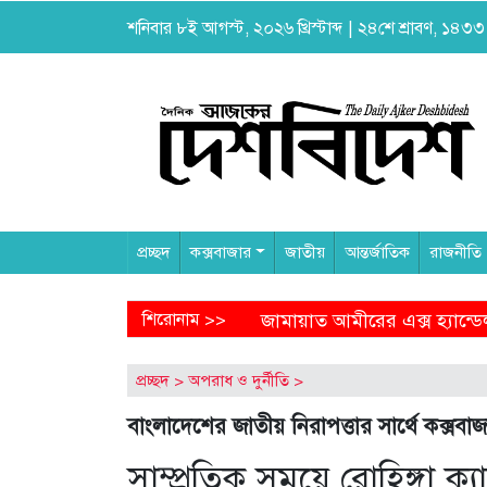
শনিবার ৮ই আগস্ট, ২০২৬ খ্রিস্টাব্দ | ২৪শে শ্রাবণ, ১৪৩৩ বঙ
প্রচ্ছদ
কক্সবাজার
জাতীয়
আন্তর্জাতিক
রাজনীতি
াত আমীরের এক্স হ্যান্ডেল থেকে অনাকাঙ্ক্ষিত পোস্ট
শিরোনাম >>
আগামীকা
প্রচ্ছদ
>
অপরাধ ও দুর্নীতি
>
বাংলাদেশের জাতীয় নিরাপত্তার সার্থে কক্সবাজ
সাম্প্রতিক সময়ে রোহিঙ্গা 