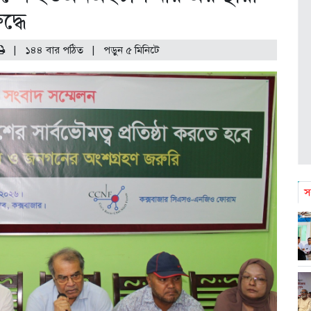
দ্ধে
|
১৪৪ বার পঠিত
| পড়ুন
৫
মিনিটে
স