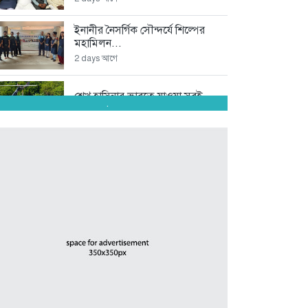
ইনানীর নৈসর্গিক সৌন্দর্যে শিল্পের
মহামিলন...
2 days আগে
শেখ হাসিনার ভারতে যাওয়া সবই...
.
2 days আগে
অপপ্রচারকারী চাঁদাবাজ সিন্ডিকেটর
বিরুদ্ধে জমজম...
3 days আগে
অদক্ষতা ও বহিরাগতদের দিয়ে
দাপ্তরিক...
4 days আগে
স্কপ কেন্দ্রীয় নেতৃবৃন্দের সঙ্গে
কক্সবাজার...
5 days আগে