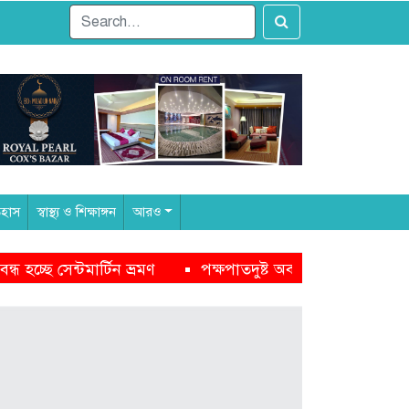
িহাস
স্বাস্থ্য ও শিক্ষাঙ্গন
আরও
ুষ্ট অবস্থানের কারণেই নাসীরুদ্দীন পাটওয়ারীর ওপর হামলা: সাদিক