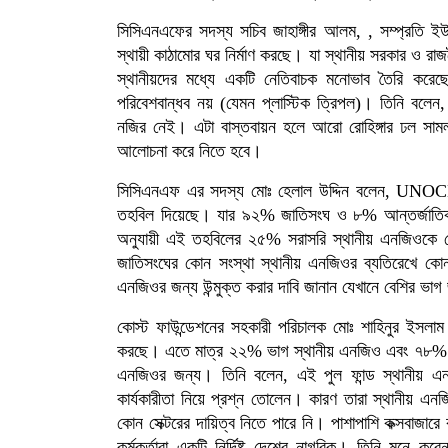
সিসিএনএফের সদস্য সচিব জাহাঙ্গীর আলম, , সম্প্রতি ইউএন
স্থায়ী কাঠামোর ঘর নির্মাণ করছে। যা স্থানীয় সরকার ও
স্থানীয়দের মধ্যে একটি নেতিবাচক মনোভাব তৈরি করেছ
পরিবেশবান্ধব নয় (যেমন প্লাস্টিক ত্রিপল)। তিনি বলেন, 
নজির নেই। এটা বাস্তবায়ন হলে আরো রোহিঙ্গার ঢল সাম
আলোচনা করে নিতে হবে।
সিসিএনএফ এর সদস্য মোঃ হেলাল উদ্দিন বলেন, UNOCHA ক
তহবিল দিয়েছে। যার ৯২% জাতিসংঘ ও ৮% আন্তর্জাতিক সং
অনুযায়ী এই তহবিলের ২৫% সরাসরি স্থানীয় এনজিওকে
জাতিসংঘের কোন সংস্থা স্থানীয় এনজিওর ব্যতিরেখে কোন 
এনজিওর জন্য উন্মুক্ত করার দাবি জানান যেখানে বেশির 
কোস্ট ফাউন্ডেশনের সহকারী পরিচালক মোঃ শাহিনুর ইসলা
করছে। এতে মাত্র ২২% ভাগ স্থানীয় এনজিও এবং ৭৮% ভ
এনজিওর জন্য। তিনি বলেন, এই পুল ফান্ড স্থানীয় এনজি
কার্যকারীতা নিয়ে প্রশ্ন তোলেন। কারণ তারা স্থানীয়
কোন সেক্টরের দায়িত্ব নিতে পারে নি। পাশাপাশি কক্সবাজা
কর্মকর্তারা একটি নির্দিষ্ট দেশের নাগরিক। তিনি মনে ক