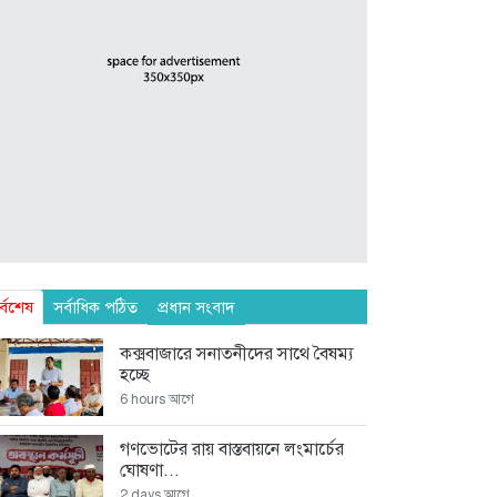
র্বশেষ
সর্বাধিক পঠিত
প্রধান সংবাদ
কক্সবাজারে সনাতনীদের সাথে বৈষম্য
হচ্ছে
6 hours আগে
গণভোটের রায় বাস্তবায়নে লংমার্চের
ঘোষণা...
2 days আগে