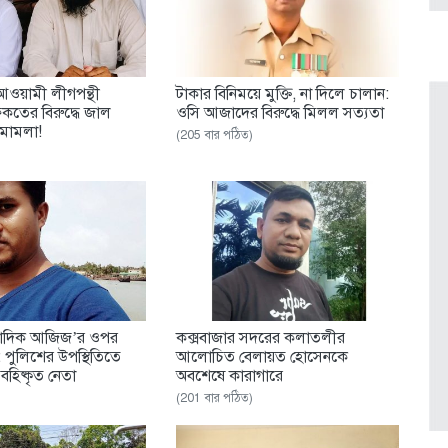
আওয়ামী লীগপন্থী
টাকার বিনিময়ে মুক্তি, না দিলে চালান:
কতের বিরুদ্ধে জাল
ওসি আজাদের বিরুদ্ধে মিলল সত্যতা
মামলা!
(205 বার পঠিত)
ংবাদিক আজিজ’র ওপর
কক্সবাজার সদরের কলাতলীর
া: পুলিশের উপস্থিতিতে
আলোচিত বেলায়ত হোসেনকে
বহিষ্কৃত নেতা
অবশেষে কারাগারে
(201 বার পঠিত)