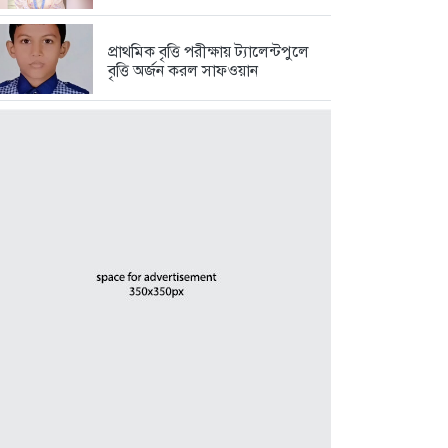
প্রাথমিক বৃত্তি পরীক্ষায় ট্যালেন্টপুলে
বৃত্তি অর্জন করল সাফওয়ান