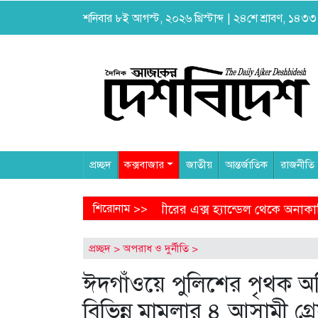
শনিবার ৮ই আগস্ট, ২০২৬ খ্রিস্টাব্দ | ২৪শে শ্রাবণ, ১৪৩৩ বঙ
প্রচ্ছদ
কক্সবাজার
জাতীয়
আন্তর্জাতিক
রাজনীতি
হ্যান্ডেল থেকে অনাকাঙ্ক্ষিত পোস্ট
শিরোনাম >>
আগামীকাল থেকে ৯ মাসের জ
প্রচ্ছদ
>
অপরাধ ও দুর্নীতি
>
ঈদগাঁওয়ে পুলিশের পৃথক অ
বিভিন্ন মামলার ৪ আসামী গ্