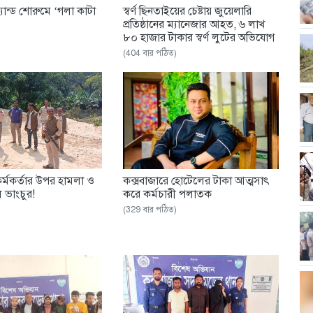
র্যান্ড শোরুমে ‘গলা কাটা
স্বর্ণ ছিনতাইয়ের চেষ্টায় জুয়েলারি
প্রতিষ্ঠানের ম্যানেজার আহত, ৬ লাখ
৮০ হাজার টাকার স্বর্ণ লুটের অভিযোগ
(404 বার পঠিত)
র্মকর্তার উপর হামলা ও
কক্সবাজারে হোটেলের টাকা আত্মসাৎ
 ভাংচুর!
করে কর্মচারী পলাতক
(329 বার পঠিত)