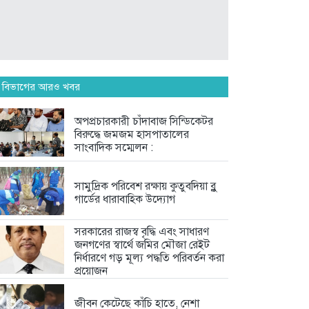
সামুদ্রিক পরিবেশ রক্ষায় কুতুবদিয়া ব্লু...
6 days আগে
সরকারের রাজস্ব বৃদ্ধি এবং সাধারণ...
 বিভাগের আরও খবর
6 days আগে
অপপ্রচারকারী চাঁদাবাজ সিন্ডিকেটর
বিরুদ্ধে জমজম হাসপাতালের
ফেসবুকে সমালোচনার ঝড়, দলীয়
সাংবাদিক সম্মেলন :
কর্মীদের...
1 week আগে
সামুদ্রিক পরিবেশ রক্ষায় কুতুবদিয়া ব্লু
গার্ডের ধারাবাহিক উদ্যোগ
সরকারের রাজস্ব বৃদ্ধি এবং সাধারণ
জনগণের স্বার্থে জমির মৌজা রেইট
নির্ধারণে গড় মূল্য পদ্ধতি পরিবর্তন করা
প্রয়োজন
জীবন কেটেছে কাঁচি হাতে, নেশা