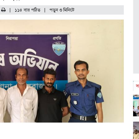
ট
|
১১৪ বার পঠিত
| পড়ুন
৩
মিনিটে
স