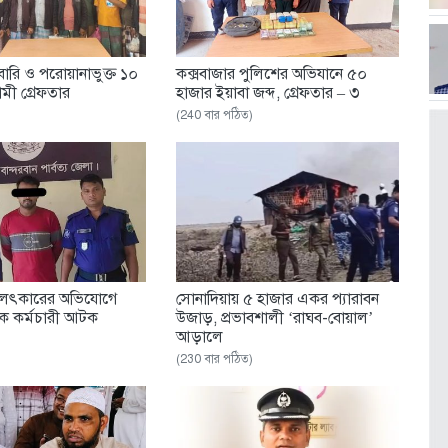
ারি ও পরোয়ানাভুক্ত ১০
কক্সবাজার পুলিশের অভিযানে ৫০
ী গ্রেফতার
হাজার ইয়াবা জব্দ, গ্রেফতার – ৩
(240 বার পঠিত)
 বলৎকারের অভিযোগে
সোনাদিয়ায় ৫ হাজার একর প্যারাবন
ংক কর্মচারী আটক
উজাড়, প্রভাবশালী ‘রাঘব-বোয়াল’
আড়ালে
(230 বার পঠিত)