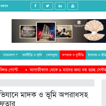
্গাব্দ
সারাদেশ
অর্থনীতি ও কৃষি
খেলাধুলা
অপরাধ ও দুর্নীতি
ইসলাম ও ইত
ন্য বন্ধ হচ্ছে সেন্টমার্টিন ভ্রমণ
পক্ষপাতদুষ্ট অবস্থানের
ভিযানে মাদক ও ভূমি অপরাধসহ
রেফতার