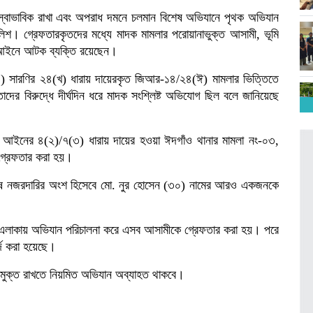
 স্বাভাবিক রাখা এবং অপরাধ দমনে চলমান বিশেষ অভিযানে পৃথক অভিযান
িশ। গ্রেফতারকৃতদের মধ্যে মাদক মামলার পরোয়ানাভুক্ত আসামী, ভূমি
 আইনে আটক ব্যক্তি রয়েছেন।
৬(১) সারণির ২৪(খ) ধারায় দায়েরকৃত জিআর-১৪/২৪(ঈ) মামলার ভিত্তিতে
 বিরুদ্ধে দীর্ঘদিন ধরে মাদক সংশ্লিষ্ট অভিযোগ ছিল বলে জানিয়েছে
 আইনের ৪(২)/৭(৩) ধারায় দায়ের হওয়া ঈদগাঁও থানার মামলা নং-০৩,
্রেফতার করা হয়।
বিশেষ নজরদারির অংশ হিসেবে মো. নুর হোসেন (৩০) নামের আরও একজনকে
ক এলাকায় অভিযান পরিচালনা করে এসব আসামীকে গ্রেফতার করা হয়। পরে
দ করা হয়েছে।
মুক্ত রাখতে নিয়মিত অভিযান অব্যাহত থাকবে।