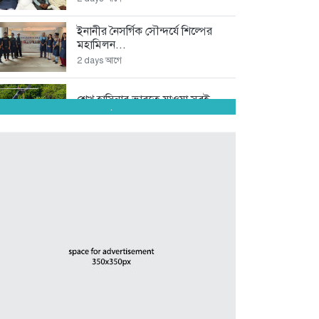
ইনানীর নৈসর্গিক সৌন্দর্যে শিল্পের
মহামিলন...
2 days আগে
শেখ হাসিনার ভারতে যাওয়া সবই...
.
2 days আগে
অপপ্রচারকারী চাঁদাবাজ সিন্ডিকেটর
বিরুদ্ধে জমজম...
3 days আগে
অদক্ষতা ও বহিরাগতদের দিয়ে
দাপ্তরিক...
4 days আগে
স্কপ কেন্দ্রীয় নেতৃবৃন্দের সঙ্গে
কক্সবাজার...
5 days আগে