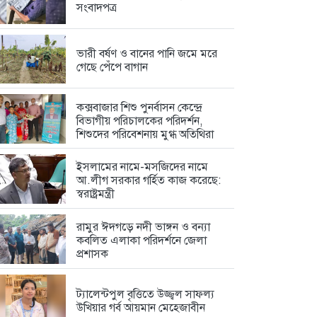
সংবাদপত্র
ভারী বর্ষণ ও বানের পানি জমে মরে
গেছে পেঁপে বাগান
কক্সবাজার শিশু পুনর্বাসন কেন্দ্রে
বিভাগীয় পরিচালকের পরিদর্শন,
শিশুদের পরিবেশনায় মুগ্ধ অতিথিরা
ইসলামের নামে-মসজিদের নামে
আ.লীগ সরকার গর্হিত কাজ করেছে:
স্বরাষ্ট্রমন্ত্রী
রামুর ঈদগড়ে নদী ভাঙ্গন ও বন্যা
কবলিত এলাকা পরিদর্শনে জেলা
প্রশাসক
ট্যালেন্টপুল বৃত্তিতে উজ্জ্বল সাফল্য
উখিয়ার গর্ব আয়মান মেহেজাবীন