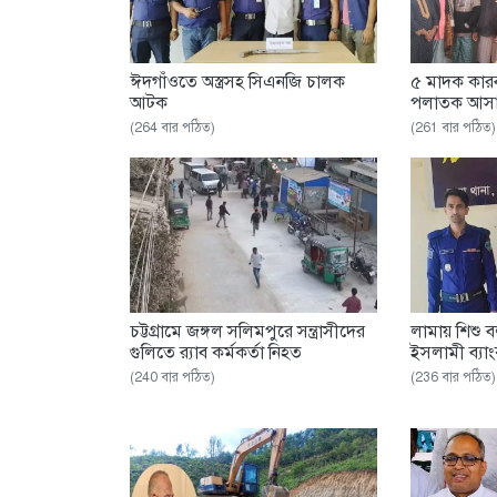
ঈদগাঁওতে অস্ত্রসহ সিএনজি চালক
৫ মাদক কারব
আটক
পলাতক আসাম
(264 বার পঠিত)
(261 বার পঠিত)
চট্টগ্রামে জঙ্গল সলিমপুরে সন্ত্রাসীদের
লামায় শিশু
গুলিতে র‌্যাব কর্মকর্তা নিহত
ইসলামী ব্যা
(240 বার পঠিত)
(236 বার পঠিত)