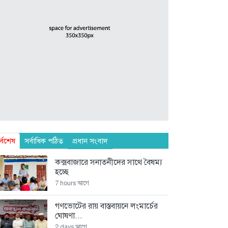
র্বশেষ
সর্বাধিক পঠিত
প্রধান সংবাদ
কক্সবাজারে সনাতনীদের সাথে বৈষম্য
হচ্ছে
7 hours আগে
গণভোটের রায় বাস্তবায়নে লংমার্চের
ঘোষণা...
2 days আগে