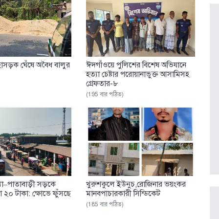
াসড়ক ঘেঁষে অবৈধ বালুর
ঈদগাঁওয়ে পুলিশের বিশেষ অভিযানে
হত্যা চেষ্টার পরোয়ানাভুক্ত আসামিসহ
গ্রেফতার-৮
(195 বার পঠিত)
্যা–পাতাবাড়ী সড়কে
খুরুশকুলে ইউনুচ,রোজিনার ভয়ংকর
 ২০ টাকা: ক্ষোভে ফুঁসছে
মানবপাচারকারী সিন্ডিকেট
(185 বার পঠিত)