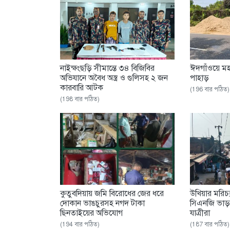
নাইক্ষংছড়ি সীমান্তে ৩৪ বিজিবির
ঈদগাঁওয়ে মহ
অভিযানে অবৈধ অস্ত্র ও গুলিসহ ২ জন
পাহাড়
কারবারি আটক
(196 বার পঠিত)
(198 বার পঠিত)
‎কুতুবদিয়ায় জমি বিরোধের জের ধরে
উখিয়ার মরিচ
দোকান ভাঙচুরসহ নগদ টাকা
সিএনজি ভাড়া
ছিনতাইয়ের অভিযোগ
যাত্রীরা
(194 বার পঠিত)
(187 বার পঠিত)