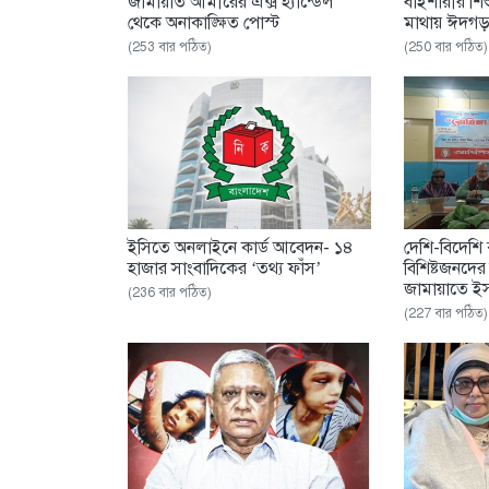
জামায়াত আমীরের এক্স হ্যান্ডেল
বাইশারীর শিশ
থেকে অনাকাঙ্ক্ষিত পোস্ট
মাথায় ঈদগ
(253 বার পঠিত)
(250 বার পঠিত)
ইসিতে অনলাইনে কার্ড আবেদন- ১৪
দেশি-বিদেশি
হাজার সাংবাদিকের ‘তথ্য ফাঁস’
বিশিষ্টজনদে
জামায়াতে 
(236 বার পঠিত)
(227 বার পঠিত)