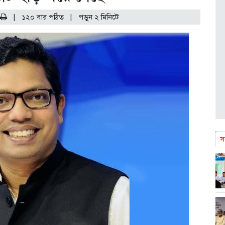
|
১২০ বার পঠিত
| পড়ুন
২
মিনিটে
স