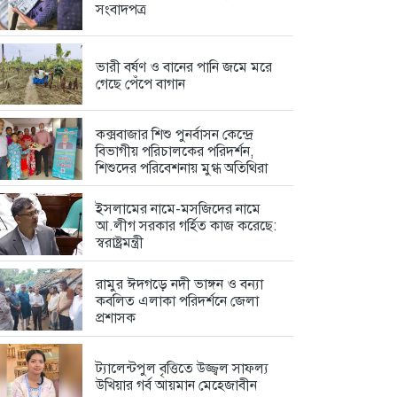
সংবাদপত্র
ভারী বর্ষণ ও বানের পানি জমে মরে
গেছে পেঁপে বাগান
কক্সবাজার শিশু পুনর্বাসন কেন্দ্রে
বিভাগীয় পরিচালকের পরিদর্শন,
শিশুদের পরিবেশনায় মুগ্ধ অতিথিরা
ইসলামের নামে-মসজিদের নামে
আ.লীগ সরকার গর্হিত কাজ করেছে:
স্বরাষ্ট্রমন্ত্রী
রামুর ঈদগড়ে নদী ভাঙ্গন ও বন্যা
কবলিত এলাকা পরিদর্শনে জেলা
প্রশাসক
ট্যালেন্টপুল বৃত্তিতে উজ্জ্বল সাফল্য
উখিয়ার গর্ব আয়মান মেহেজাবীন