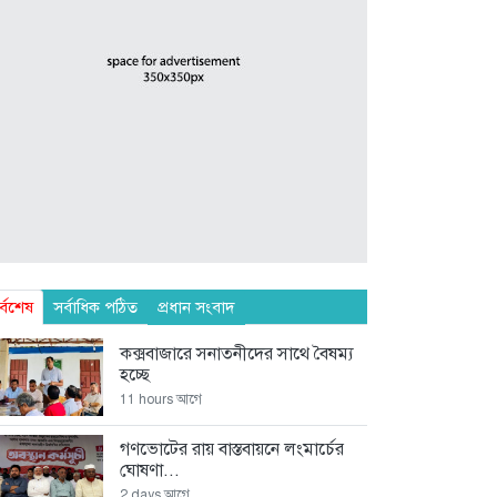
র্বশেষ
সর্বাধিক পঠিত
প্রধান সংবাদ
কক্সবাজারে সনাতনীদের সাথে বৈষম্য
হচ্ছে
11 hours আগে
গণভোটের রায় বাস্তবায়নে লংমার্চের
ঘোষণা...
2 days আগে