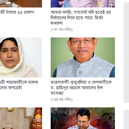
টি টাকার ২৫ প্রকল্প
আমরা বলছি, গণভোট যদি হতেই হয়
নির্বাচনের দিনে হতে পারে: মির্জা
ফখরুল
(191 বার পঠিত)
নেত্রী শাহাজাদীকে মাদক
মহেশখালী-কুতুবদিয়া ও দেশবাসীকে
ানোর অপচেষ্টা
ড. হামিদুর রহমান আযাদের ঈদ
শুভেচ্ছা
(186 বার পঠিত)