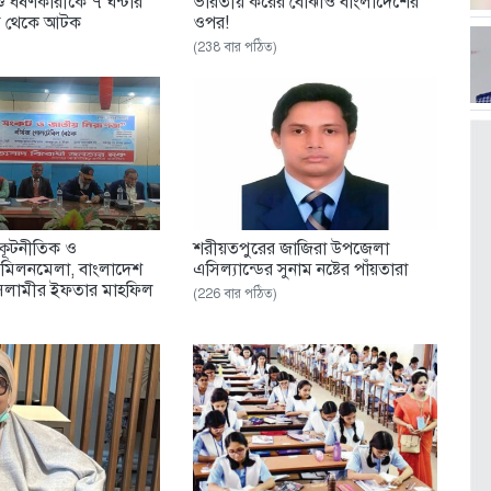
ু ধর্ষণকারীকে ৭ ঘন্টার
ভারতীয় করের বোঝাও বাংলাদেশের
ড় থেকে আটক
ওপর!
(238 বার পঠিত)
 কূটনীতিক ও
শরীয়তপুরের জাজিরা উপজেলা
র মিলনমেলা, বাংলাদেশ
এসিল্যান্ডের সুনাম নষ্টের পাঁয়তারা
ইসলামীর ইফতার মাহফিল
(226 বার পঠিত)