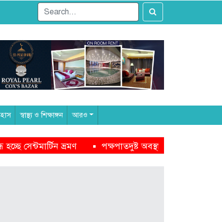
িহাস
স্বাস্থ্য ও শিক্ষাঙ্গন
আরও
্ট অবস্থানের কারণেই নাসীরুদ্দীন পাটওয়ারীর ওপর হামলা: সাদিক 