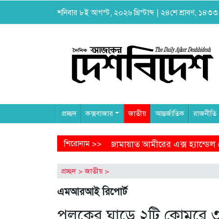
শনিবার ৮ই আগস্ট, ২০২৬ খ্রিস্টাব্দ | ২৪শে শ্রাবণ, ১৪৩৩ বঙ
প্রচ্ছদ
কক্সবাজার
জাতীয়
আন্তর্জাতিক
রাজনীতি
 আমীরের এক্স হ্যান্ডেল থেকে অনাকাঙ্ক্ষিত পোস্ট
শিরোনাম >>
আগামীকাল 
প্রচ্ছদ
>
জাতীয়
>
এমআরআই রিপোর্ট
পলকের ঘাড়ে ২টি কোমরে ৩