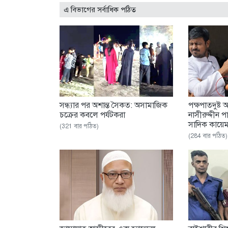
এ বিভাগের সর্বাধিক পঠিত
সন্ধ্যার পর অশান্ত সৈকত: অসামাজিক
পক্ষপাতদুষ্ট 
চক্রের কবলে পর্যটকরা
নাসীরুদ্দীন 
সাদিক কায়ে
(321 বার পঠিত)
(284 বার পঠিত)