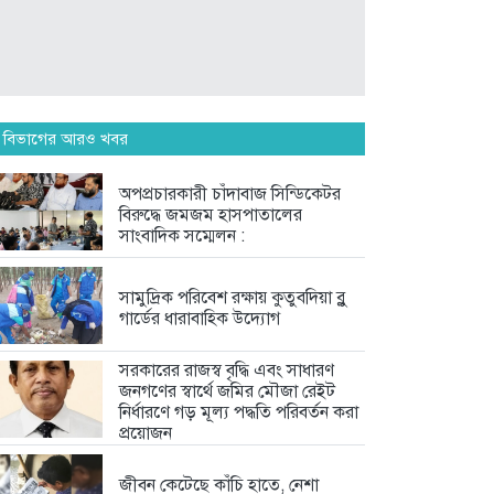
সামুদ্রিক পরিবেশ রক্ষায় কুতুবদিয়া ব্লু...
6 days আগে
সরকারের রাজস্ব বৃদ্ধি এবং সাধারণ...
 বিভাগের আরও খবর
6 days আগে
অপপ্রচারকারী চাঁদাবাজ সিন্ডিকেটর
বিরুদ্ধে জমজম হাসপাতালের
ফেসবুকে সমালোচনার ঝড়, দলীয়
সাংবাদিক সম্মেলন :
কর্মীদের...
1 week আগে
সামুদ্রিক পরিবেশ রক্ষায় কুতুবদিয়া ব্লু
গার্ডের ধারাবাহিক উদ্যোগ
সরকারের রাজস্ব বৃদ্ধি এবং সাধারণ
জনগণের স্বার্থে জমির মৌজা রেইট
নির্ধারণে গড় মূল্য পদ্ধতি পরিবর্তন করা
প্রয়োজন
জীবন কেটেছে কাঁচি হাতে, নেশা