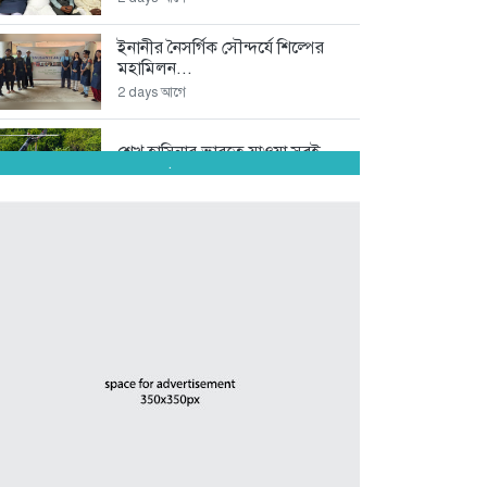
ইনানীর নৈসর্গিক সৌন্দর্যে শিল্পের
মহামিলন...
2 days আগে
শেখ হাসিনার ভারতে যাওয়া সবই...
.
3 days আগে
অপপ্রচারকারী চাঁদাবাজ সিন্ডিকেটর
বিরুদ্ধে জমজম...
4 days আগে
অদক্ষতা ও বহিরাগতদের দিয়ে
দাপ্তরিক...
5 days আগে
স্কপ কেন্দ্রীয় নেতৃবৃন্দের সঙ্গে
কক্সবাজার...
6 days আগে