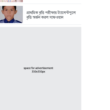
প্রাথমিক বৃত্তি পরীক্ষায় ট্যালেন্টপুলে
বৃত্তি অর্জন করল সাফওয়ান