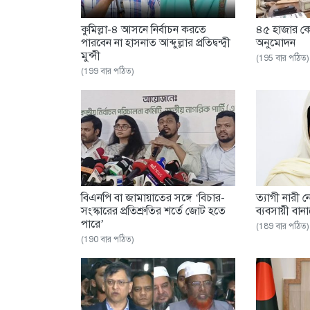
কুমিল্লা-৪ আসনে নির্বাচন করতে
৪৫ হাজার কো
পারবেন না হাসনাত আব্দুল্লার প্রতিদ্বন্দ্বী
অনুমোদন
মুন্সী
(195 বার পঠিত)
(199 বার পঠিত)
বিএনপি বা জামায়াতের সঙ্গে ‘বিচার-
ত্যাগী নারী 
সংস্কারের প্রতিশ্রুতির শর্তে জোট হতে
ব্যবসায়ী বান
পারে’
(189 বার পঠিত)
(190 বার পঠিত)