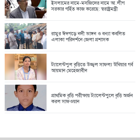
ইসলামের নামে-মসজিদের নামে আ.লীগ
সরকার গর্হিত কাজ করেছে: স্বরাষ্ট্রমন্ত্রী
রামুর ঈদগড়ে নদী ভাঙ্গন ও বন্যা কবলিত
এলাকা পরিদর্শনে জেলা প্রশাসক
ট্যালেন্টপুল বৃত্তিতে উজ্জ্বল সাফল্য উখিয়ার গর্ব
আয়মান মেহেজাবীন
প্রাথমিক বৃত্তি পরীক্ষায় ট্যালেন্টপুলে বৃত্তি অর্জন
করল সাফওয়ান