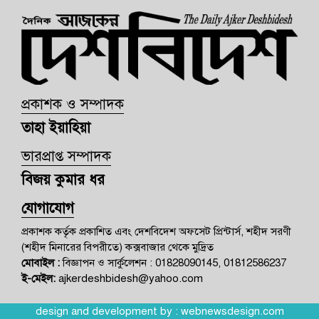
প্রকাশক ও সম্পাদক
তাহা ইয়াহিয়া
ভারপ্রাপ্ত সম্পাদক
বিজয় কুমার ধর
যোগাযোগ
প্রকাশক কর্তৃক প্রকাশিত এবং দেশবিদেশ অফসেট প্রিন্টার্স, শহীদ সরণী
(শহীদ মিনারের বিপরীতে) কক্সবাজার থেকে মুদ্রিত
মোবাইল :
বিজ্ঞাপন ও সার্কুলেশন : 01828090145, 01812586237
ই-মেইল:
ajkerdeshbidesh@yahoo.com
design and development by :
webnewsdesign.com