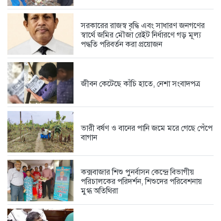
4 days আগে
সরকারের রাজস্ব বৃদ্ধি এবং সাধারণ জনগণের
স্বার্থে জমির মৌজা রেইট নির্ধারণে গড় মূল্য
পদ্ধতি পরিবর্তন করা প্রয়োজন
স্কপ কেন্দ্রীয় নেতৃবৃন্দের সঙ্গে কক্সবাজার...
5 days আগে
জীবন কেটেছে কাঁচি হাতে, নেশা সংবাদপত্র
সামুদ্রিক পরিবেশ রক্ষায় কুতুবদিয়া ব্লু...
5 days আগে
ভারী বর্ষণ ও বানের পানি জমে মরে গেছে পেঁপে
বাগান
সরকারের রাজস্ব বৃদ্ধি এবং সাধারণ...
6 days আগে
কক্সবাজার শিশু পুনর্বাসন কেন্দ্রে বিভাগীয়
পরিচালকের পরিদর্শন, শিশুদের পরিবেশনায়
মুগ্ধ অতিথিরা
ফেসবুকে সমালোচনার ঝড়, দলীয় কর্মীদের...
1 week আগে