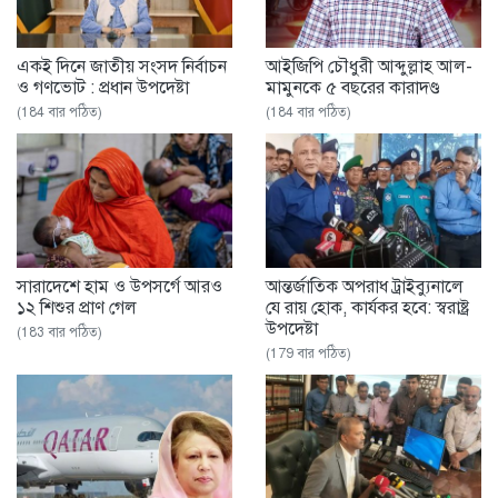
একই দিনে জাতীয় সংসদ নির্বাচন
আইজিপি চৌধুরী আব্দুল্লাহ আল-
ও গণভোট : প্রধান উপদেষ্টা
মামুনকে ৫ বছরের কারাদণ্ড
(184 বার পঠিত)
(184 বার পঠিত)
সারাদেশে হাম ও উপসর্গে আরও
আন্তর্জাতিক অপরাধ ট্রাইব্যুনালে
১২ শিশুর প্রাণ গেল
যে রায় হোক, কার্যকর হবে: স্বরাষ্ট্র
উপদেষ্টা
(183 বার পঠিত)
(179 বার পঠিত)