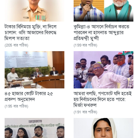
টাকার বিনিময়ে মুক্তি, না দিলে
কুমিল্লা-৪ আসনে নির্বাচন করতে
চালান: ওসি আজাদের বিরুদ্ধে
পারবেন না হাসনাত আব্দুল্লার
মিলল সত্যতা
প্রতিদ্বন্দ্বী মুন্সী
(205 বার পঠিত)
(199 বার পঠিত)
৪৫ হাজার কোটি টাকার ২৫
আমরা বলছি, গণভোট যদি হতেই
প্রকল্প অনুমোদন
হয় নির্বাচনের দিনে হতে পারে:
মির্জা ফখরুল
(195 বার পঠিত)
(191 বার পঠিত)