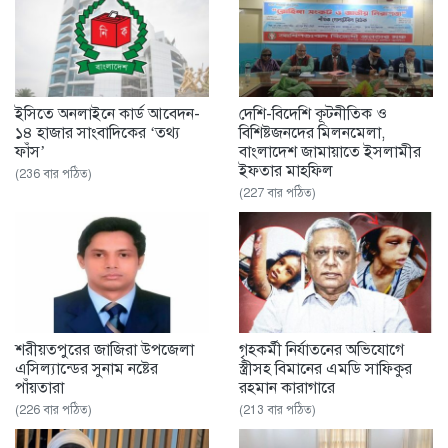
ইসিতে অনলাইনে কার্ড আবেদন-
দেশি-বিদেশি কূটনীতিক ও
১৪ হাজার সাংবাদিকের ‘তথ্য
বিশিষ্টজনদের মিলনমেলা,
ফাঁস’
বাংলাদেশ জামায়াতে ইসলামীর
ইফতার মাহফিল
(236 বার পঠিত)
(227 বার পঠিত)
শরীয়তপুরের জাজিরা উপজেলা
গৃহকর্মী নির্যাতনের অভিযোগে
এসিল্যান্ডের সুনাম নষ্টের
স্ত্রীসহ বিমানের এমডি সাফিকুর
পাঁয়তারা
রহমান কারাগারে
(226 বার পঠিত)
(213 বার পঠিত)