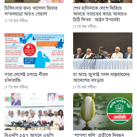
চিকিৎসার জন্য খালেদা জিয়ার
শেখ হাসিনাকে দেশে ফিরিয়ে
লন্ডনযাত্রা আরও পেছাল
আনতে ভারতের কাছে আবারও
চিঠি লিখব : আইন উপদেষ্টা
(179 বার পঠিত)
(179 বার পঠিত)
সারা দেশেই চলছে নীরব
যা আছে জুলাই সনদ বাস্তবায়নের
চাঁদাবাজি
আদেশের খসড়ায়
(179 বার পঠিত)
(178 বার পঠিত)
বিএনপি ২৩৭ আসনে এমপি
‘শাপলা কলি’ প্রতীকে নিবন্ধন