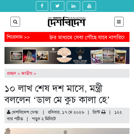
্যাগ
শিরোনাম >>
প্রযুক্তির মাধ্যমে সেবা পৌঁছে যাবে নাগরিকের কাছে
র
পেতে আবেদন করবেন যেভাবে
অষ্টগ্রামে বিএনপির নির্বাচনি জনসভায়
েল থেকে অনাকাঙ্ক্ষিত পোস্ট
আগামীকাল থেকে ৯ মাসের জন্য বন্ধ হ
-খুনের মামলায় জিয়াউল আহসানের বিচার শুরু
প্রচ্ছদ
>
জাতীয়
>
১০ লাখ শেষ দশ মাসে, মন্ত্রী
বললেন ‘ডাল মে কুচ কালা হে’
দেশবিদেশ ডেস্ক: | রবিবার, ১৭ মে ২০২৬ |
প্রিন্ট
|
১২২
বার পঠিত
| পড়ুন
২
মিনিটে