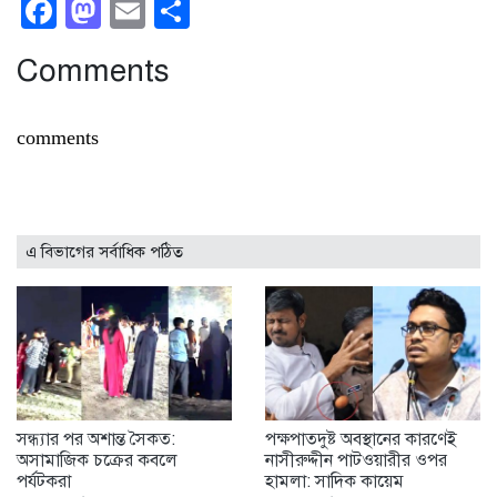
Facebook
Mastodon
Email
Share
Comments
comments
এ বিভাগের সর্বাধিক পঠিত
সন্ধ্যার পর অশান্ত সৈকত:
পক্ষপাতদুষ্ট অবস্থানের কারণেই
অসামাজিক চক্রের কবলে
নাসীরুদ্দীন পাটওয়ারীর ওপর
পর্যটকরা
হামলা: সাদিক কায়েম