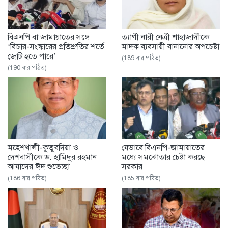
বিএনপি বা জামায়াতের সঙ্গে
ত্যাগী নারী নেত্রী শাহাজাদীকে
‘বিচার-সংস্কারের প্রতিশ্রুতির শর্তে
মাদক ব্যবসায়ী বানানোর অপচেষ্টা
জোট হতে পারে’
(189 বার পঠিত)
(190 বার পঠিত)
মহেশখালী-কুতুবদিয়া ও
যেভাবে বিএনপি-জামায়াতের
দেশবাসীকে ড. হামিদুর রহমান
মধ্যে সমঝোতার চেষ্টা করছে
আযাদের ঈদ শুভেচ্ছা
সরকার
(186 বার পঠিত)
(185 বার পঠিত)