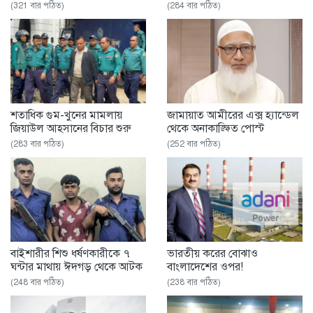
(321 বার পঠিত)
(284 বার পঠিত)
শতাধিক গুম-খুনের মামলায়
জামায়াত আমীরের এক্স হ্যান্ডেল
জিয়াউল আহসানের বিচার শুরু
থেকে অনাকাঙ্ক্ষিত পোস্ট
(283 বার পঠিত)
(252 বার পঠিত)
বাইশারীর শিশু ধর্ষণকারীকে ৭
ভারতীয় করের বোঝাও
ঘন্টার মাথায় ঈদগড় থেকে আটক
বাংলাদেশের ওপর!
(248 বার পঠিত)
(238 বার পঠিত)