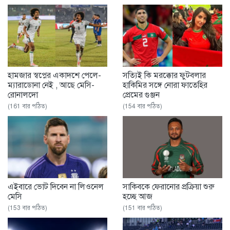
হামজার স্বপ্নের একাদশে পেলে-
সত্যিই কি মরক্কোর ফুটবলার
ম্যারাডোনা নেই , আছে মেসি-
হাকিমির সঙ্গে নোরা ফাতেহির
রোনালদো
প্রেমের গুঞ্জন
(161 বার পঠিত)
(154 বার পঠিত)
এইবারে ভোট দিবেন না লিওনেল
সাকিবকে ফেরানোর প্রক্রিয়া শুরু
মেসি
হচ্ছে আজ
(153 বার পঠিত)
(151 বার পঠিত)