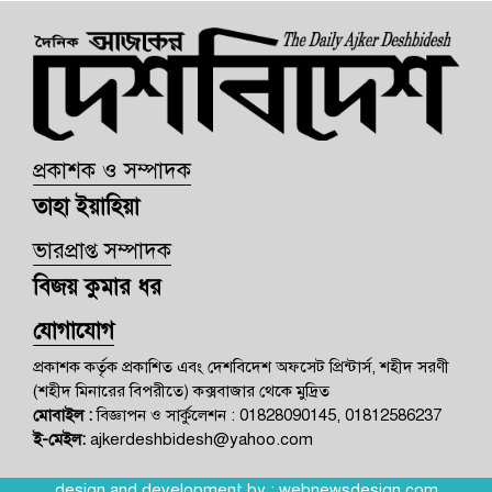
প্রকাশক ও সম্পাদক
তাহা ইয়াহিয়া
ভারপ্রাপ্ত সম্পাদক
বিজয় কুমার ধর
যোগাযোগ
প্রকাশক কর্তৃক প্রকাশিত এবং দেশবিদেশ অফসেট প্রিন্টার্স, শহীদ সরণী
(শহীদ মিনারের বিপরীতে) কক্সবাজার থেকে মুদ্রিত
মোবাইল :
বিজ্ঞাপন ও সার্কুলেশন : 01828090145, 01812586237
ই-মেইল:
ajkerdeshbidesh@yahoo.com
design and development by :
webnewsdesign.com