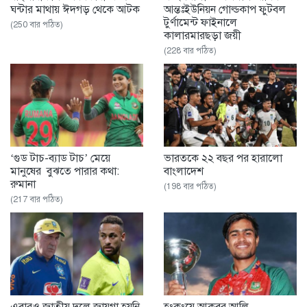
ঘন্টার মাথায় ঈদগড় থেকে আটক
আন্তঃইউনিয়ন গোল্ডকাপ ফুটবল
টুর্ণামেন্ট ফাইনালে
(250 বার পঠিত)
কালারমারছড়া জয়ী
(228 বার পঠিত)
‘গুড টাচ-ব্যাড টাচ’ মেয়ে
ভারতকে ২২ বছর পর হারালো
মানুষের বুঝতে পারার কথা:
বাংলাদেশ
রুমানা
(198 বার পঠিত)
(217 বার পঠিত)