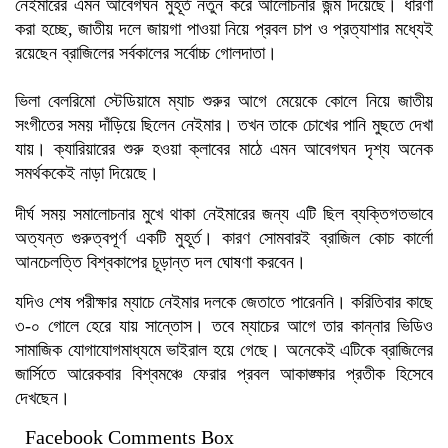
নেইমারের এমন আবেগঘন মুহূর্ত নতুন করে আলোচনার জন্ম দিয়েছে। ধারণা
করা হচ্ছে, জাতীয় দলে জায়গা পাওয়া নিয়ে প্রবল চাপ ও প্রত্যাশার মধ্যেই
রয়েছেন ব্রাজিলের সর্বকালের সর্বোচ্চ গোলদাতা।
ভিলা বেলরিমো স্টেডিয়ামে ম্যাচ শুরুর আগে মেয়েকে কোলে নিয়ে জাতীয়
সংগীতের সময় দাঁড়িয়ে ছিলেন নেইমার। তখন তাকে চোখের পানি মুছতে দেখা
যায়। ক্যারিয়ারের শুরু হওয়া ক্লাবের মাঠে এমন আবেগঘন দৃশ্য অনেক
সমর্থককেই নাড়া দিয়েছে।
দীর্ঘ সময় সমালোচনার মুখে থাকা নেইমারের জন্য এটি ছিল ব্যক্তিগতভাবে
অত্যন্ত গুরুত্বপূর্ণ একটি মুহূর্ত। কারণ সোমবারই ব্রাজিল কোচ কার্লো
আনচেলত্তি বিশ্বকাপের চূড়ান্ত দল ঘোষণা করবেন।
যদিও শেষ পরীক্ষার ম্যাচে নেইমার দলকে জেতাতে পারেননি। করিতিবার কাছে
৩-০ গোলে হেরে যায় সান্তোস। তবে ম্যাচের আগে তার কান্নার ভিডিও
সামাজিক যোগাযোগমাধ্যমে ভাইরাল হয়ে গেছে। অনেকেই এটিকে ব্রাজিলের
জার্সিতে আরেকবার বিশ্বমঞ্চে ফেরার প্রবল আকাঙ্ক্ষার প্রতীক হিসেবে
দেখছেন।
Facebook Comments Box