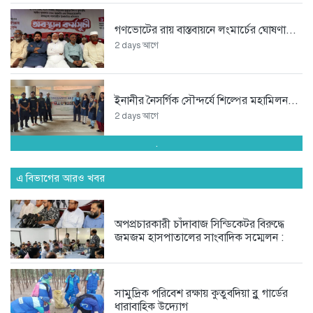
গণভোটের রায় বাস্তবায়নে লংমার্চের ঘোষণা...
2 days আগে
ইনানীর নৈসর্গিক সৌন্দর্যে শিল্পের মহামিলন...
2 days আগে
.
শেখ হাসিনার ভারতে যাওয়া সবই...
এ বিভাগের আরও খবর
3 days আগে
অপপ্রচারকারী চাঁদাবাজ সিন্ডিকেটর বিরুদ্ধে
অপপ্রচারকারী চাঁদাবাজ সিন্ডিকেটর বিরুদ্ধে
জমজম হাসপাতালের সাংবাদিক সম্মেলন :
জমজম...
4 days আগে
সামুদ্রিক পরিবেশ রক্ষায় কুতুবদিয়া ব্লু গার্ডের
ধারাবাহিক উদ্যোগ
অদক্ষতা ও বহিরাগতদের দিয়ে দাপ্তরিক...