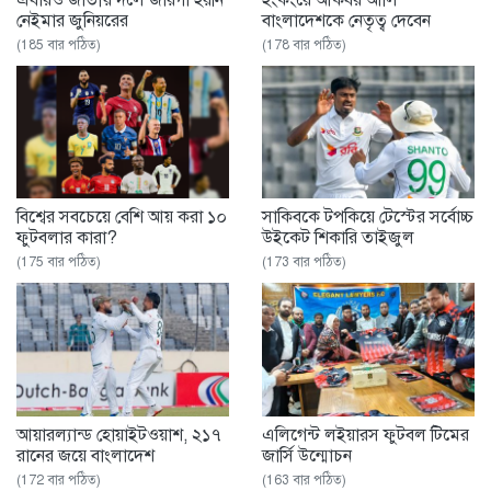
এবারও জাতীয় দলে জায়গা হয়নি
হংকংয়ে আকবর আলি
নেইমার জুনিয়রের
বাংলাদেশকে নেতৃত্ব দেবেন
(185 বার পঠিত)
(178 বার পঠিত)
বিশ্বের সবচেয়ে বেশি আয় করা ১০
সাকিবকে টপকিয়ে টেস্টের সর্বোচ্চ
ফুটবলার কারা?
উইকেট শিকারি তাইজুল
(175 বার পঠিত)
(173 বার পঠিত)
আয়ারল্যান্ড হোয়াইটওয়াশ, ২১৭
এলিগেন্ট লইয়ারস ফুটবল টিমের
রানের জয়ে বাংলাদেশ
জার্সি উন্মোচন
(172 বার পঠিত)
(163 বার পঠিত)