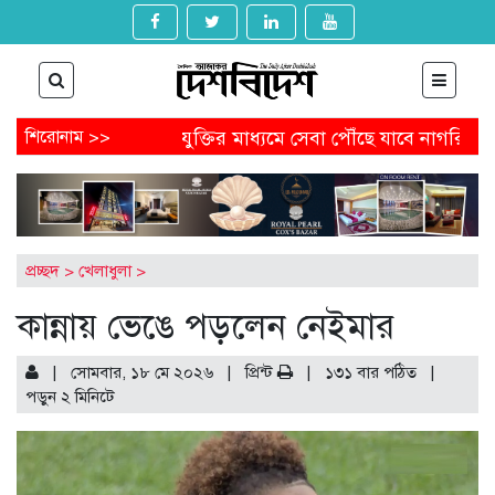
পদত্যাগ
শিরোনাম >>
প্রযুক্তির মাধ্যমে সেবা পৌঁছে যাবে নাগরিকের কাছে
ড পেতে আবেদন করবেন যেভাবে
অষ্টগ্রামে বিএনপির নির্বাচনি জনস
্ডেল থেকে অনাকাঙ্ক্ষিত পোস্ট
আগামীকাল থেকে ৯ মাসের জন্য বন্
ুম-খুনের মামলায় জিয়াউল আহসানের বিচার শুরু
প্রচ্ছদ
>
খেলাধুলা
>
কান্নায় ভেঙে পড়লেন নেইমার
| সোমবার, ১৮ মে ২০২৬ |
প্রিন্ট
|
১৩১ বার পঠিত
|
পড়ুন
২
মিনিটে