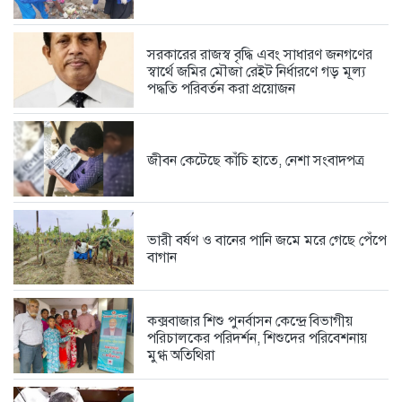
5 days আগে
সরকারের রাজস্ব বৃদ্ধি এবং সাধারণ জনগণের
স্বার্থে জমির মৌজা রেইট নির্ধারণে গড় মূল্য
পদ্ধতি পরিবর্তন করা প্রয়োজন
স্কপ কেন্দ্রীয় নেতৃবৃন্দের সঙ্গে কক্সবাজার...
6 days আগে
জীবন কেটেছে কাঁচি হাতে, নেশা সংবাদপত্র
সামুদ্রিক পরিবেশ রক্ষায় কুতুবদিয়া ব্লু...
6 days আগে
ভারী বর্ষণ ও বানের পানি জমে মরে গেছে পেঁপে
বাগান
সরকারের রাজস্ব বৃদ্ধি এবং সাধারণ...
6 days আগে
কক্সবাজার শিশু পুনর্বাসন কেন্দ্রে বিভাগীয়
পরিচালকের পরিদর্শন, শিশুদের পরিবেশনায়
মুগ্ধ অতিথিরা
ফেসবুকে সমালোচনার ঝড়, দলীয় কর্মীদের...
1 week আগে