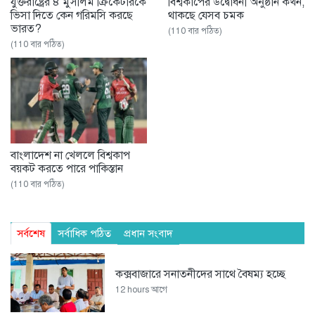
যুক্তরাষ্ট্রের ৪ মুসলিম ক্রিকেটারকে
বিশ্বকাপের উদ্বোধনী অনুষ্ঠান কখন,
ভিসা দিতে কেন গরিমসি করছে
থাকছে যেসব চমক
ভারত?
(110 বার পঠিত)
(110 বার পঠিত)
বাংলাদেশ না খেললে বিশ্বকাপ
বয়কট করতে পারে পাকিস্তান
(110 বার পঠিত)
সর্বশেষ
সর্বাধিক পঠিত
প্রধান সংবাদ
কক্সবাজারে সনাতনীদের সাথে বৈষম্য হচ্ছে
12 hours আগে