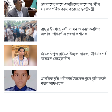
ইসলামের নামে-মসজিদের নামে আ.লীগ
সরকার গর্হিত কাজ করেছে: স্বরাষ্ট্রমন্ত্রী
রামুর ঈদগড়ে নদী ভাঙ্গন ও বন্যা কবলিত
এলাকা পরিদর্শনে জেলা প্রশাসক
ট্যালেন্টপুল বৃত্তিতে উজ্জ্বল সাফল্য উখিয়ার গর্ব
আয়মান মেহেজাবীন
প্রাথমিক বৃত্তি পরীক্ষায় ট্যালেন্টপুলে বৃত্তি অর্জন
করল সাফওয়ান