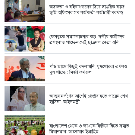
অদক্ষতা ও বহিরাগতদের দিয়ে দাপ্তরিক কাজ
ভূমি অফিসের সব কর্মকর্তা-কর্মচারী বরখাস্ত
বাঁশ দিয়ে সাঁকো উদ্বোধন করলেন...
1 day আগে
ফেসবুকে সমালোচনার ঝড়, দলীয় কর্মীদের
প্রশংসাও পাচ্ছেন সেই ছাত্রদল নেতা অনি
‘বিদ্যুৎ খাত আ.লীগের নিয়ন্ত্রণে, গ্যাস-তেল...
1 day আগে
পাঁচ মাসে কিছুই বদলায়নি, ঘুষখোররা এখনও
ঘুষ খাচ্ছে : মির্জা ফখরুল
সীমান্ত হত্যা ও মোদিবিরোধী আন্দোলনের...
1 day আগে
আত্মসমর্পণের আগেই গ্রেপ্তার হতে পারেন শেখ
হাসিনা: আইনমন্ত্রী
উখিয়ার রোহিঙ্গা ক্যাম্পে ওয়াশরুম থেকে...
1 day আগে
বাংলাদেশ থেকে ৩ লাখকে ফিরিয়ে নিতে সম্মত
মিয়ানমার: আনোয়ার ইব্রাহিম