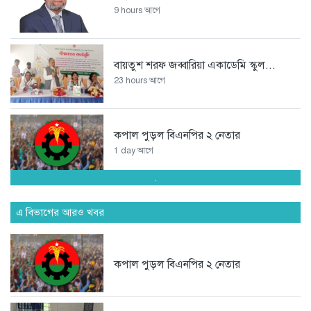
9 hours আগে
বায়তুশ শরফ জব্বারিয়া একাডেমি স্কুল...
23 hours আগে
কপাল পুড়ল বিএনপির ২ নেতার
1 day আগে
.
চিকিৎসায় গাঁজার ব্যবহার বৈধ
এ বিভাগের আরও খবর
1 day আগে
কপাল পুড়ল বিএনপির ২ নেতার
‘হানিট্র্যাপে’ ভারতীয় বিমানবাহিনীর ঊর্ধ্বতন
কর্মকর্তা,...
1 day আগে