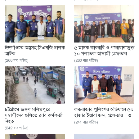
ঈদগাঁওতে অস্ত্রসহ সিএনজি চালক
৫ মাদক কারবারি ও পরোয়ানাভুক্ত
আটক
১০ পলাতক আসামী গ্রেফতার
(266 বার পঠিত)
(263 বার পঠিত)
চট্টগ্রামে জঙ্গল সলিমপুরে
কক্সবাজার পুলিশের অভিযানে ৫০
সন্ত্রাসীদের গুলিতে র‌্যাব কর্মকর্তা
হাজার ইয়াবা জব্দ, গ্রেফতার – ৩
নিহত
(241 বার পঠিত)
(242 বার পঠিত)