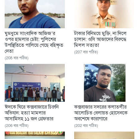
ঘুমধুমে সাংবাদিক আজিজ’র
টাকার বিনিময়ে মুক্তি, না দিলে
ওপর হামলার চেষ্টা: পুলিশের
চালান: ওসি আজাদের বিরুদ্ধে
উপস্থিতিতে পালিয়ে গেছে বহিষ্কৃত
মিলল সত্যতা
নেতা
(207 বার পঠিত)
(208 বার পঠিত)
ঈদকে ঘিরে কক্সবাজারে চিরুনি
কক্সবাজার সদরের কলাতলীর
অভিযান: হত্যা মামলার
আলোচিত বেলায়ত হোসেনকে
আসামিসহ ১১ জন গ্রেফতার
অবশেষে কারাগারে
(206 বার পঠিত)
(202 বার পঠিত)