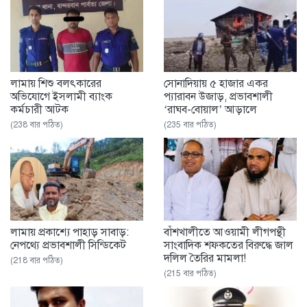
লামায় শিশু বলৎকারের
সোনাদিয়ায় ৫ হাজার একর
অভিযোগে ইসলামী ব্যাংক
প্যারাবন উজাড়, প্রভাবশালী
কর্মচারী আটক
‘রাঘব-বোয়াল’ আড়ালে
(238 বার পঠিত)
(235 বার পঠিত)
‎লামায় প্রকাশ্যে পাহাড় সাবাড়:
বাঁশখালীতে আওয়ামী লীগপন্থী
নেপথ্যে প্রভাবশালী সিন্ডিকেট
সাংবাদিক শফকতের বিরুদ্ধে জাল
দলিল তৈরির মামলা!
(218 বার পঠিত)
(215 বার পঠিত)