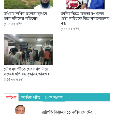
উখিয়ায় দাখিল মাদ্রাসা স্থাপনে
জালিয়াতিতে ক্ষমতা দ~খলের
জাল দলিলের অভিযোগ
চেষ্টা, নাছিরকে ঘিরে সমালোচনার
ঝড়
(168 বার পঠিত)
(166 বার পঠিত)
চৌফলদন্ডীতে ঘের দখল নিয়ে
সংঘর্ষে গুলিবিদ্ধ বৃদ্ধাসহ আহত ৪
(165 বার পঠিত)
সর্বশেষ
সর্বাধিক পঠিত
প্রধান সংবাদ
রাষ্ট্রপতি নির্বাচনে ১১ দলীয় জোটের...