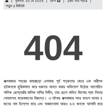
| বুধবার, ২০ মে ২০২৬ |
প্রিন্ট
|
১৩৮ বার পঠিত
|
পড়ুন
৫
মিনিটে
কক্সবাজার শহরের বাহারছড়া এলাকায় পূর্ব শত্রুতার জেরে এক নারীসহ
দুইজনকে ছুরিকাঘাত করে গুরুতর আহত করার অভিযোগ উঠেছে আলোচিত
শালিক রেস্তোরাঁর মালিক নাসির উদ্দীন, তার ছেলে কথিত কিশোর গ্যাং লিডার
সোহাদসহ কয়েকজনের বিরুদ্ধে। এ ঘটনায় কক্সবাজার সদর মডেল থানায় ৪
জনের নাম উল্লেখ করে এবং অজ্ঞাতনামা আরও ৪/৫ জনকে আসামি করে