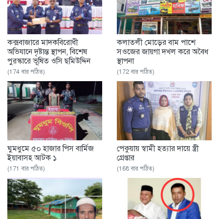
কক্সবাজারে মাদকবিরোধী
কলাতলী মোড়ের বাম পাশে
অভিযানে দৃষ্টান্ত স্থাপন, বিশেষ
সওজের জায়গা দখল করে অবৈধ
পুরস্কারে ভূষিত ওসি ছমিউদ্দিন
স্থাপনা
(174 বার পঠিত)
(172 বার পঠিত)
ঘুমধুমে ৫০ হাজার পিস বার্মিজ
পেকুয়ায় স্বামী হত্যার দায়ে স্ত্রী
ইয়াবাসহ আটক ১
গ্রেপ্তার
(171 বার পঠিত)
(168 বার পঠিত)