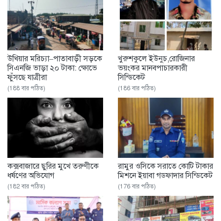
উখিয়ার মরিচ্যা–পাতাবাড়ী সড়কে
খুরুশকুলে ইউনুচ,রোজিনার
সিএনজি ভাড়া ২০ টাকা: ক্ষোভে
ভয়ংকর মানবপাচারকারী
ফুঁসছে যাত্রীরা
সিন্ডিকেট
(188 বার পঠিত)
(186 বার পঠিত)
কক্সবাজারে ছুরির মুখে তরুণীকে
রামুর ওসিকে সরাতে কোটি টাকার
ধর্ষণের অভিযোগ
মিশনে ইয়াবা গডফাদার সিন্ডিকেট
(182 বার পঠিত)
(176 বার পঠিত)