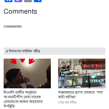
Comments
comments
এ বিভাগের সর্বাধিক পঠিত
বিএনপি প্রার্থীর অনুষ্ঠানে
কক্সবাজারে ব্র্যান্ড শোরুমে ‘গলা
আওয়ামীলীগ নেতা সাবেক
কাটা বাণিজ্য’
চেয়ারম্যান জাফর আহমদের
(782 বার পঠিত)
উপস্থিতি