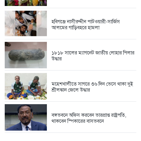
কক্সবাজারে সনাতনীদের সাথে বৈষম্য হচ্ছে
2 days আগে
হবিগঞ্জে নাসীরুদ্দীন পাটওয়ারী-সার্জিস
আলমের গাড়িবহরে হামলা
১৮১৮ সালের ম্যাগনেট জাতীয় লোহার পিলার
উদ্ধার
​মহেশখালীতে সাগরে ৩৬ দিন ভেসে থাকা দুই
শ্রীলঙ্কান জেলে উদ্ধার
বঙ্গভবনে অফিস করবেন ভারপ্রাপ্ত রাষ্ট্রপতি,
থাকবেন স্পিকারের বাসভবনে