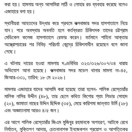
করা হয়। হামলায় অন্য আসামিরা লাঠি ও লোহার রড ব্যবহার করেছে বলেও
এজাহারে বলা হয়।
স্থানীয়রা আহতদের উদ্ধার করে প্রথমে কক্সবাজার সদর হাসপাতালে নিয়ে
যান। পরে অবস্থার অবনতি হলে কর্তব্যরত চিকিৎসক তাদের চট্টগ্রাম
মেডিকেল কলেজ হাসপাতালে রেফার করেন। বর্তমানে শাহিনা আক্তার
অস্ত্রোপচারের পর নিবিড় পরিচর্যা কেন্দ্রে চিকিৎসাধীন রয়েছেন বলে জানা
গেছে।
এ ঘটনায় দায়ের হওয়া মামলায় দণ্ডবিধির ৩২৩/৩২৬/৩০৭/৩৪ ধারায়
অভিযোগ আনা হয়েছে। কক্সবাজার সদর মডেল থানার মামলা নং-৪৫,
জিআর-৩৩১, তারিখ: ১৮ মে ২০২৬।
মামলার এজাহারে যাদের আসামি করা হয়েছে তারা হলেন- শালিক রেস্তোরাঁর
মালিক নাসির উদ্দীন (৪৮), তার ছেলে কথিত কিশোর গ্যাং লিডার সোহাদ
(২০), জামাতা নাছের উদ্দিন ছিদ্দিক (৩৫), মেয়ে কারিশমা জান্নাত উর্মি (২৮)
এবং অজ্ঞাতনামা আরও ৪/৫ জন।
এর আগে শালিক রেস্তোরাঁর জিএম মুজিবুর রহমানকে অপহরণ, আটকে রেখে
নির্যাতন, মুক্তিপণ আদায়, চেতনানাশক ইনজেকশন প্রয়োগ ও আপত্তিকর