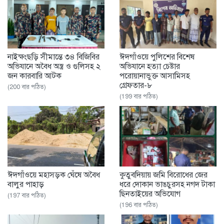
নাইক্ষংছড়ি সীমান্তে ৩৪ বিজিবির
ঈদগাঁওয়ে পুলিশের বিশেষ
অভিযানে অবৈধ অস্ত্র ও গুলিসহ ২
অভিযানে হত্যা চেষ্টার
জন কারবারি আটক
পরোয়ানাভুক্ত আসামিসহ
গ্রেফতার-৮
(200 বার পঠিত)
(199 বার পঠিত)
ঈদগাঁওয়ে মহাসড়ক ঘেঁষে অবৈধ
‎কুতুবদিয়ায় জমি বিরোধের জের
বালুর পাহাড়
ধরে দোকান ভাঙচুরসহ নগদ টাকা
ছিনতাইয়ের অভিযোগ
(197 বার পঠিত)
(196 বার পঠিত)