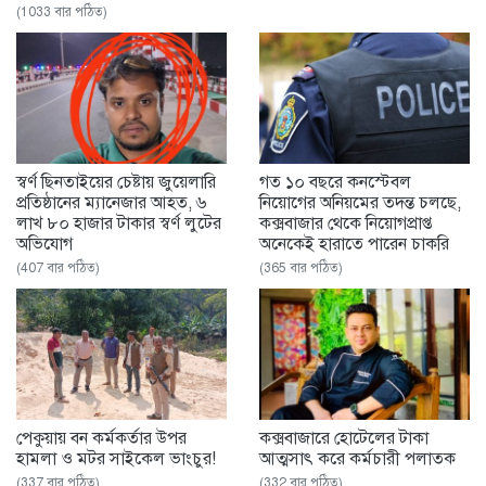
(1033 বার পঠিত)
স্বর্ণ ছিনতাইয়ের চেষ্টায় জুয়েলারি
গত ১০ বছরে কনস্টেবল
প্রতিষ্ঠানের ম্যানেজার আহত, ৬
নিয়োগের অনিয়মের তদন্ত চলছে,
লাখ ৮০ হাজার টাকার স্বর্ণ লুটের
কক্সবাজার থেকে নিয়োগপ্রাপ্ত
অভিযোগ
অনেকেই হারাতে পারেন চাকরি
(407 বার পঠিত)
(365 বার পঠিত)
পেকুয়ায় বন কর্মকর্তার উপর
কক্সবাজারে হোটেলের টাকা
হামলা ও মটর সাইকেল ভাংচুর!
আত্মসাৎ করে কর্মচারী পলাতক
(337 বার পঠিত)
(332 বার পঠিত)