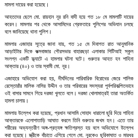
মামলা দায়ের করা হয়েছে।
আহতদের ছেলে মো. রায়হান নূর রনি বাদী হয়ে গত ১৮ মে মামলাটি দায়ের
করেন। মামলার পর থেকে আসামিদের গ্রেফতারে পুলিশের অভিযান চলছে
বলে জানিয়েছে থানা পুলিশ।
মামলার এজাহার সূত্রে জানা যায়, গত ১৫ মে দিবাগত রাত আনুমানিক
আড়াইটার দিকে কক্সবাজার পৌরসভার বাহারছড়া এলাকার পিটিআই স্কুল
সংলগ্ন একটি ফ্ল্যাটে এ হামলার ঘটনা ঘটে। গুরুতর আহত হন শাহিনা
আক্তার (৪০) ও তার স্বামী মো. নূর।
এজাহারে অভিযোগ করা হয়, দীর্ঘদিনের পারিবারিক বিরোধের জেরে শালিক
রেস্তোরাঁর মালিক নাসির উদ্দীন ও তার পরিবারের সদস্যরা পূর্বপরিকল্পিতভাবে
ওই বাসার সামনে গিয়ে দরজা খুলতে বলে। দরজা খোলামাত্রই তারা অতর্কিত
হামলা চালায়।
মামলায় উল্লেখ করা হয়েছে, প্রধান আসামি সোহাদ ধারালো ছুরি দিয়ে শাহিনা
আক্তারকে এলোপাতাড়ি আঘাত করলে তিনি গুরুতর জখম হন। এতে তার
শরীরের অভ্যন্তরীণ অঙ্গ-প্রত্যঙ্গ ক্ষতিগ্রস্ত হয় বলে অভিযোগে উল্লেখ
করা হয়েছে। স্ত্রীকে বাঁচাতে এগিয়ে গেলে মো. নূরকেও ছুরিকাঘাত ও মারধর