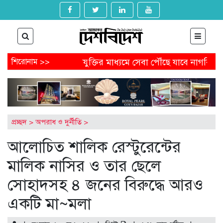
পদত্যাগ
শিরোনাম >>
প্রযুক্তির মাধ্যমে সেবা পৌঁছে যাবে নাগরিকের কাছে
্ড পেতে আবেদন করবেন যেভাবে
অষ্টগ্রামে বিএনপির নির্বাচনি জনস
্ডেল থেকে অনাকাঙ্ক্ষিত পোস্ট
আগামীকাল থেকে ৯ মাসের জন্য বন্
গুম-খুনের মামলায় জিয়াউল আহসানের বিচার শুরু
প্রচ্ছদ
>
অপরাধ ও দুর্নীতি
>
আলোচিত শালিক রেস্টুরেন্টের
মালিক নাসির ও তার ছেলে
সোহাদসহ ৪ জনের বিরুদ্ধে আরও
একটি মা~মলা