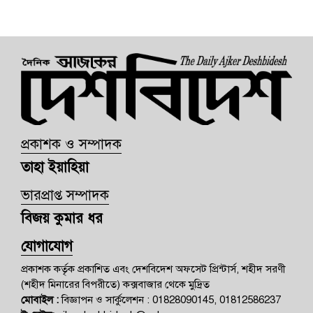
প্রকাশক ও সম্পাদক
তাহা ইয়াহিয়া
ভারপ্রাপ্ত সম্পাদক
বিজয় কুমার ধর
যোগাযোগ
প্রকাশক কর্তৃক প্রকাশিত এবং দেশবিদেশ অফসেট প্রিন্টার্স, শহীদ সরণী
(শহীদ মিনারের বিপরীতে) কক্সবাজার থেকে মুদ্রিত
মোবাইল :
বিজ্ঞাপন ও সার্কুলেশন : 01828090145, 01812586237