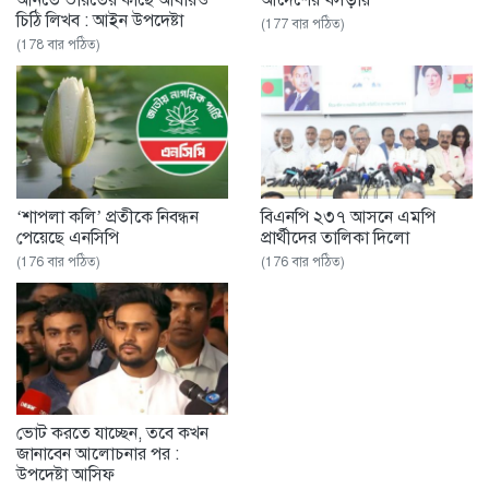
আনতে ভারতের কাছে আবারও
আদেশের খসড়ায়
চিঠি লিখব : আইন উপদেষ্টা
(177 বার পঠিত)
(178 বার পঠিত)
‘শাপলা কলি’ প্রতীকে নিবন্ধন
বিএনপি ২৩৭ আসনে এমপি
পেয়েছে এনসিপি ‌
প্রার্থীদের তালিকা দিলো
(176 বার পঠিত)
(176 বার পঠিত)
ভোট করতে যাচ্ছেন, তবে কখন
জানাবেন আলোচনার পর :
উপদেষ্টা আসিফ