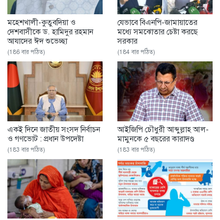
মহেশখালী-কুতুবদিয়া ও
যেভাবে বিএনপি-জামায়াতের
দেশবাসীকে ড. হামিদুর রহমান
মধ্যে সমঝোতার চেষ্টা করছে
আযাদের ঈদ শুভেচ্ছা
সরকার
(186 বার পঠিত)
(184 বার পঠিত)
একই দিনে জাতীয় সংসদ নির্বাচন
আইজিপি চৌধুরী আব্দুল্লাহ আল-
ও গণভোট : প্রধান উপদেষ্টা
মামুনকে ৫ বছরের কারাদণ্ড
(183 বার পঠিত)
(183 বার পঠিত)