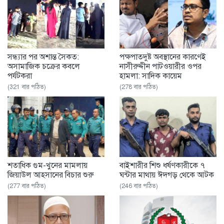
সন্ধ্যার পর অশান্ত সৈকত:
পক্ষপাতদুষ্ট অবস্থানের কারণেই
অসামাজিক চক্রের কবলে
নাসীরুদ্দীন পাটওয়ারীর ওপর
পর্যটকরা
হামলা: সাদিক কায়েম
(321 বার পঠিত)
(278 বার পঠিত)
শতাধিক গুম-খুনের মামলায়
বাইশারীর শিশু ধর্ষণকারীকে ৭
জিয়াউল আহসানের বিচার শুরু
ঘন্টার মাথায় ঈদগড় থেকে আটক
(277 বার পঠিত)
(246 বার পঠিত)