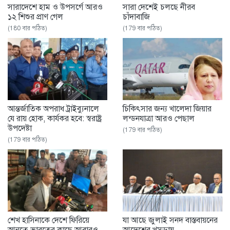
সারাদেশে হাম ও উপসর্গে আরও
সারা দেশেই চলছে নীরব
১২ শিশুর প্রাণ গেল
চাঁদাবাজি
(180 বার পঠিত)
(179 বার পঠিত)
আন্তর্জাতিক অপরাধ ট্রাইব্যুনালে
চিকিৎসার জন্য খালেদা জিয়ার
যে রায় হোক, কার্যকর হবে: স্বরাষ্ট্র
লন্ডনযাত্রা আরও পেছাল
উপদেষ্টা
(179 বার পঠিত)
(179 বার পঠিত)
শেখ হাসিনাকে দেশে ফিরিয়ে
যা আছে জুলাই সনদ বাস্তবায়নের