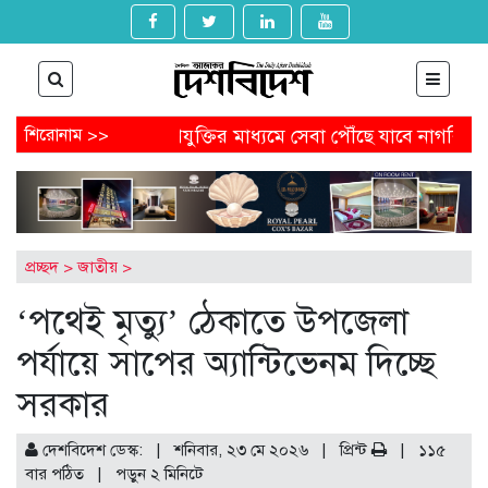
 পদত্যাগ
শিরোনাম >>
প্রযুক্তির মাধ্যমে সেবা পৌঁছে যাবে নাগরিকের কাছে
্ড পেতে আবেদন করবেন যেভাবে
অষ্টগ্রামে বিএনপির নির্বাচনি জন
ন্ডেল থেকে অনাকাঙ্ক্ষিত পোস্ট
আগামীকাল থেকে ৯ মাসের জন্য বন
গুম-খুনের মামলায় জিয়াউল আহসানের বিচার শুরু
প্রচ্ছদ
>
জাতীয়
>
‘পথেই মৃত্যু’ ঠেকাতে উপজেলা
পর্যায়ে সাপের অ্যান্টিভেনম দিচ্ছে
সরকার
দেশবিদেশ ডেস্ক: | শনিবার, ২৩ মে ২০২৬ |
প্রিন্ট
|
১১৫
বার পঠিত
| পড়ুন
২
মিনিটে