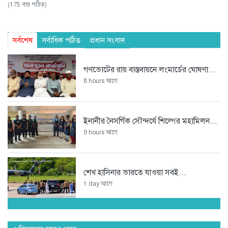
(175 বার পঠিত)
সর্বশেষ
সর্বাধিক পঠিত
প্রধান সংবাদ
গণভোটের রায় বাস্তবায়নে লংমার্চের ঘোষণা...
8 hours আগে
ইনানীর নৈসর্গিক সৌন্দর্যে শিল্পের মহামিলন...
9 hours আগে
শেখ হাসিনার ভারতে যাওয়া সবই...
1 day আগে
.
অপপ্রচারকারী চাঁদাবাজ সিন্ডিকেটর বিরুদ্ধে