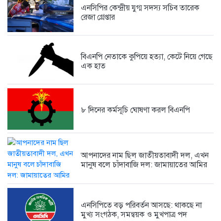
এনসিপির কেন্দ্রীয় যুগ্ম সদস্য সচিব তারেক
রেজা গ্রেপ্তার
ফেসবুকে সমালোচনার ঝড়, দলীয় কর্মীদের...
1 week আগে
বিএনপি নেতাকে কুপিয়ে হত্যা, কেটে নিয়ে গেছে
এক হাত
পাঁচ মাসে কিছুই বদলায়নি, ঘুষখোররা...
1 week আগে
৮ দিনের কর্মসূচি ঘোষণা করল বিএনপি
আপনাদের নাম ছিল জাতীয়তাবাদী দল, এখন
মানুষ বলে চাঁদাবাজি দল: জামায়াতের আমির
এনসিপিতে বড় পরিবর্তন আসছে: থাকছে না
মুখ্য সংগঠক, সমন্বয়ক ও মুখপাত্র পদ