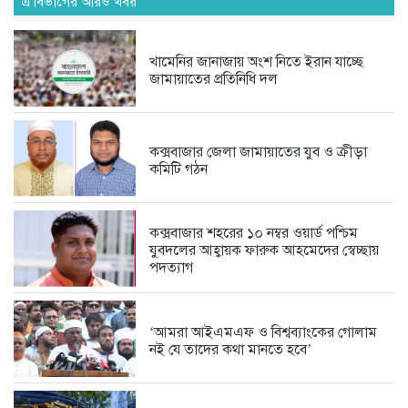
জমজম...
এ বিভাগের আরও খবর
2 days আগে
খামেনির জানাজায় অংশ নিতে ইরান যাচ্ছে
জামায়াতের প্রতিনিধি দল
অদক্ষতা ও বহিরাগতদের দিয়ে দাপ্তরিক...
3 days আগে
কক্সবাজার জেলা জামায়াতের যুব ও ক্রীড়া
কমিটি গঠন
স্কপ কেন্দ্রীয় নেতৃবৃন্দের সঙ্গে কক্সবাজার...
4 days আগে
কক্সবাজার শহরের ১০ নম্বর ওয়ার্ড পশ্চিম
যুবদলের আহ্বায়ক ফারুক আহমেদের স্বেচ্ছায়
পদত্যাগ
সামুদ্রিক পরিবেশ রক্ষায় কুতুবদিয়া ব্লু...
4 days আগে
‘আমরা আইএমএফ ও বিশ্বব্যাংকের গোলাম
নই যে তাদের কথা মানতে হবে’
সরকারের রাজস্ব বৃদ্ধি এবং সাধারণ...
5 days আগে