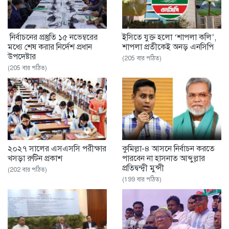
নির্বাচনের প্রস্তুতি ১৫ নভেম্বরের
ইসিতে যুক্ত হলো ‘শাপলা কলি’,
মধ্যে শেষ করার নির্দেশ প্রধান
শাপলা প্রতীকেই অনড় এনসিপি
উপদেষ্টার
(205 বার পঠিত)
(205 বার পঠিত)
২০২৭ সালের এসএসসি পরীক্ষার
কুমিল্লা-৪ আসনে নির্বাচন করতে
খসড়া রুটিন প্রকাশ
পারবেন না হাসনাত আব্দুল্লার
প্রতিদ্বন্দ্বী মুন্সী
(202 বার পঠিত)
(199 বার পঠিত)