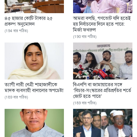
৪৫ হাজার কোটি টাকার ২৫
আমরা বলছি, গণভোট যদি হতেই
প্রকল্প অনুমোদন
হয় নির্বাচনের দিনে হতে পারে:
মির্জা ফখরুল
(194 বার পঠিত)
(190 বার পঠিত)
ত্যাগী নারী নেত্রী শাহাজাদীকে
বিএনপি বা জামায়াতের সঙ্গে
মাদক ব্যবসায়ী বানানোর অপচেষ্টা
‘বিচার-সংস্কারের প্রতিশ্রুতির শর্তে
জোট হতে পারে’
(189 বার পঠিত)
(189 বার পঠিত)