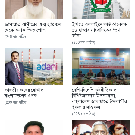
জামায়াত আমীরের এক্স হ্যান্ডেল
ইসিতে অনলাইনে কার্ড আবেদন-
থেকে অনাকাঙ্ক্ষিত পোস্ট
১৪ হাজার সাংবাদিকের ‘তথ্য
ফাঁস’
(245 বার পঠিত)
(236 বার পঠিত)
ভারতীয় করের বোঝাও
দেশি-বিদেশি কূটনীতিক ও
বাংলাদেশের ওপর!
বিশিষ্টজনদের মিলনমেলা,
বাংলাদেশ জামায়াতে ইসলামীর
(233 বার পঠিত)
ইফতার মাহফিল
(226 বার পঠিত)