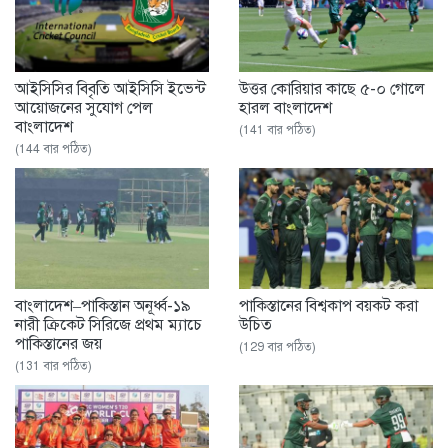
আইসিসির বিবৃতি আইসিসি ইভেন্ট
উত্তর কোরিয়ার কাছে ৫-০ গোলে
আয়োজনের সুযোগ পেল
হারল বাংলাদেশ
বাংলাদেশ
(141 বার পঠিত)
(144 বার পঠিত)
বাংলাদেশ–পাকিস্তান অনূর্ধ্ব-১৯
পাকিস্তানের বিশ্বকাপ বয়কট করা
নারী ক্রিকেট সিরিজে প্রথম ম্যাচে
উচিত
পাকিস্তানের জয়
(129 বার পঠিত)
(131 বার পঠিত)