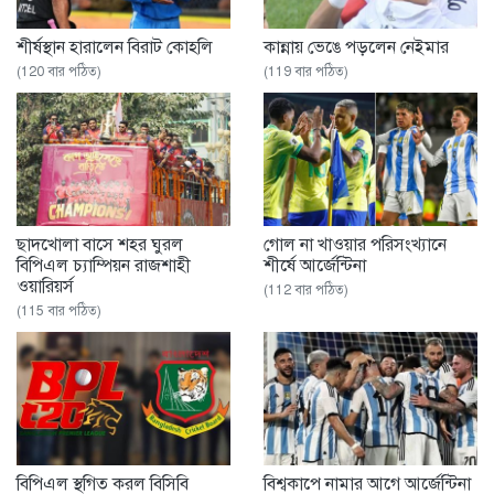
শীর্ষস্থান হারালেন বিরাট কোহলি
কান্নায় ভেঙে পড়লেন নেইমার
(120 বার পঠিত)
(119 বার পঠিত)
ছাদখোলা বাসে শহর ঘুরল
গোল না খাওয়ার পরিসংখ্যানে
বিপিএল চ্যাম্পিয়ন রাজশাহী
শীর্ষে আর্জেন্টিনা
ওয়ারিয়র্স
(112 বার পঠিত)
(115 বার পঠিত)
বিপিএল স্থগিত করল বিসিবি
বিশ্বকাপে নামার আগে আর্জেন্টিনা