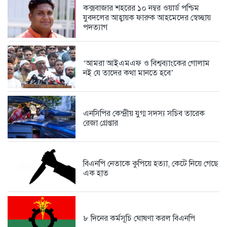
কক্সবাজার শহরের ১০ নম্বর ওয়ার্ড পশ্চিম
যুবদলের আহ্বায়ক ফারুক আহমেদের স্বেচ্ছায়
পদত্যাগ
সামুদ্রিক পরিবেশ রক্ষায় কুতুবদিয়া ব্লু...
5 days আগে
‘আমরা আইএমএফ ও বিশ্বব্যাংকের গোলাম
নই যে তাদের কথা মানতে হবে’
সরকারের রাজস্ব বৃদ্ধি এবং সাধারণ...
6 days আগে
এনসিপির কেন্দ্রীয় যুগ্ম সদস্য সচিব তারেক
রেজা গ্রেপ্তার
ফেসবুকে সমালোচনার ঝড়, দলীয় কর্মীদের...
1 week আগে
বিএনপি নেতাকে কুপিয়ে হত্যা, কেটে নিয়ে গেছে
এক হাত
পাঁচ মাসে কিছুই বদলায়নি, ঘুষখোররা...
1 week আগে
৮ দিনের কর্মসূচি ঘোষণা করল বিএনপি