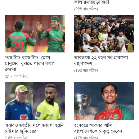
কালারমারছড়া জয়ী
(228 বার পঠিত)
‘গুড টাচ-ব্যাড টাচ’ মেয়ে
ভারতকে ২২ বছর পর হারালো
মানুষের বুঝতে পারার কথা:
বাংলাদেশ
রুমানা
(198 বার পঠিত)
(217 বার পঠিত)
এবারও জাতীয় দলে জায়গা হয়নি
হংকংয়ে আকবর আলি
নেইমার জুনিয়রের
বাংলাদেশকে নেতৃত্ব দেবেন
(185 বার পঠিত)
(178 বার পঠিত)