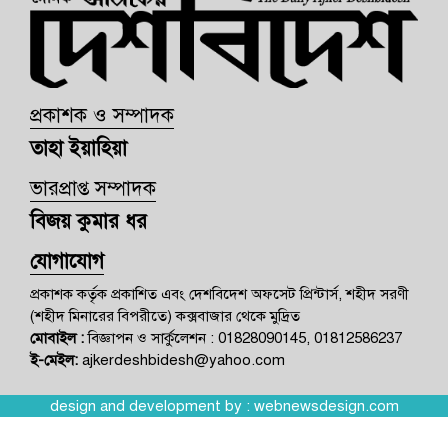
প্রকাশক ও সম্পাদক
তাহা ইয়াহিয়া
ভারপ্রাপ্ত সম্পাদক
বিজয় কুমার ধর
যোগাযোগ
প্রকাশক কর্তৃক প্রকাশিত এবং দেশবিদেশ অফসেট প্রিন্টার্স, শহীদ সরণী
(শহীদ মিনারের বিপরীতে) কক্সবাজার থেকে মুদ্রিত
মোবাইল :
বিজ্ঞাপন ও সার্কুলেশন : 01828090145, 01812586237
ই-মেইল:
ajkerdeshbidesh@yahoo.com
design and development by :
webnewsdesign.com