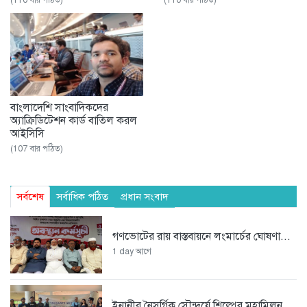
বাংলাদেশি সাংবাদিকদের
অ্যাক্রিডিটেশন কার্ড বাতিল করল
আইসিসি
(107 বার পঠিত)
সর্বশেষ
সর্বাধিক পঠিত
প্রধান সংবাদ
গণভোটের রায় বাস্তবায়নে লংমার্চের ঘোষণা...
1 day আগে
ইনানীর নৈসর্গিক সৌন্দর্যে শিল্পের মহামিলন...