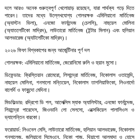
দলে আরও অনেক গুরুত্বপূর্ণ খেলোয়াড় রয়েছেন, যারা পার্থক্য গড়ে দিতে
পারেন। তাদের মধ্যে উল্লেখযোগ্য গোলরক্ষক এমিলিয়ানো মার্তিনেজ
(অ্যাস্টন ভিলা), এনজো ফার্নান্দেজ (চেলসি), নাহুয়েল মোলিনা
(অ্যাতলেটিকো মাদ্রিদ), লাউতারো মার্তিনেজ (ইন্টার মিলান) এবং হুলিয়ান
আলভারেজ (অ্যাটলেটিকো মাদ্রিদ)।
২০২৬ ফিফা বিশ্বকাপের জন্য আর্জেন্টিনার পূর্ণ দল
গোলরক্ষক: এমিলিয়ানো মার্তিনেজ, জেরোনিমো রুলি ও হুয়ান মুসো।
ডিফেন্ডার: ক্রিস্তিয়ান রোমেরো, লিসান্দ্রো মার্তিনেজ, নিকোলাস ওতামেন্দি,
নাহুয়েল মোলিনা, গনসালো মন্তিয়েল, নিকোলাস তাগলিয়াফিকো, লিওনার্দো
বালের্দি ও ফাকুন্দো মেদিনা।
মিডফিল্ডার: রদ্রিগো ডি পল, আলেক্সিস ম্যাক অ্যালিস্টার, এনজো ফার্নান্দেজ,
লিয়ান্দ্রো পারেদেস, জিওভানি লো সেলসো, এক্সেকিয়েল পালাসিওস ও
ভ্যালেন্তিন বারকো।
ফরোয়ার্ড: লিওনেল মেসি, লাউতারো মার্তিনেজ, হুলিয়ান আলভারেজ, নিকোলাস
গনসালেজ, জুলিয়ানো সিমেওনে, নিকো পাজ, থিয়াগো আলমাদা ও হোসে