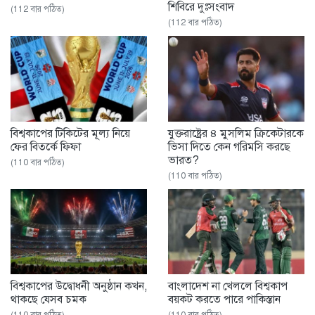
শিবিরে দুঃসংবাদ
(112 বার পঠিত)
(112 বার পঠিত)
বিশ্বকাপের টিকিটের মূল্য নিয়ে
যুক্তরাষ্ট্রের ৪ মুসলিম ক্রিকেটারকে
ফের বিতর্কে ফিফা
ভিসা দিতে কেন গরিমসি করছে
ভারত?
(110 বার পঠিত)
(110 বার পঠিত)
বিশ্বকাপের উদ্বোধনী অনুষ্ঠান কখন,
বাংলাদেশ না খেললে বিশ্বকাপ
থাকছে যেসব চমক
বয়কট করতে পারে পাকিস্তান
(110 বার পঠিত)
(110 বার পঠিত)