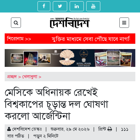
পদত্যাগ
শিরোনাম >>
প্রযুক্তির মাধ্যমে সেবা পৌঁছে যাবে নাগরিকের কাছে
ড পেতে আবেদন করবেন যেভাবে
অষ্টগ্রামে বিএনপির নির্বাচনি জনসভ
্ডেল থেকে অনাকাঙ্ক্ষিত পোস্ট
আগামীকাল থেকে ৯ মাসের জন্য বন্ধ
ুম-খুনের মামলায় জিয়াউল আহসানের বিচার শুরু
প্রচ্ছদ
>
খেলাধুলা
>
মেসিকে অধিনায়ক রেখেই
বিশ্বকাপের চূড়ান্ত দল ঘোষণা
করলো আর্জেন্টিনা
দেশবিদেশ ডেস্কঃ | শুক্রবার, ২৯ মে ২০২৬ |
প্রিন্ট
|
১১১
বার পঠিত
| পড়ুন
২
মিনিটে