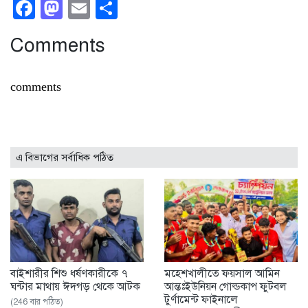
Facebook
Mastodon
Email
Share
Comments
comments
এ বিভাগের সর্বাধিক পঠিত
বাইশারীর শিশু ধর্ষণকারীকে ৭
মহেশখালীতে ফয়সাল আমিন
ঘন্টার মাথায় ঈদগড় থেকে আটক
আন্তঃইউনিয়ন গোল্ডকাপ ফুটবল
টুর্ণামেন্ট ফাইনালে
(246 বার পঠিত)