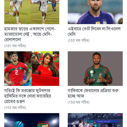
হামজার স্বপ্নের একাদশে পেলে-
এইবারে ভোট দিবেন না লিওনেল
ম্যারাডোনা নেই , আছে মেসি-
মেসি
রোনালদো
(153 বার পঠিত)
(161 বার পঠিত)
সত্যিই কি মরক্কোর ফুটবলার
সাকিবকে ফেরানোর প্রক্রিয়া শুরু
হাকিমির সঙ্গে নোরা ফাতেহির
হচ্ছে আজ
প্রেমের গুঞ্জন
(150 বার পঠিত)
(153 বার পঠিত)