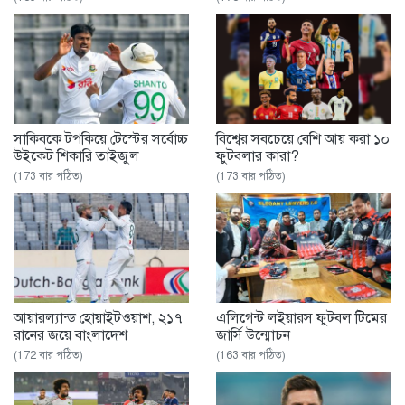
সাকিবকে টপকিয়ে টেস্টের সর্বোচ্চ
বিশ্বের সবচেয়ে বেশি আয় করা ১০
উইকেট শিকারি তাইজুল
ফুটবলার কারা?
(173 বার পঠিত)
(173 বার পঠিত)
আয়ারল্যান্ড হোয়াইটওয়াশ, ২১৭
এলিগেন্ট লইয়ারস ফুটবল টিমের
রানের জয়ে বাংলাদেশ
জার্সি উন্মোচন
(172 বার পঠিত)
(163 বার পঠিত)