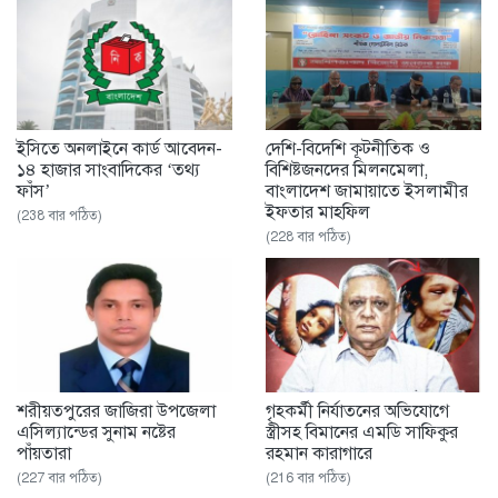
ইসিতে অনলাইনে কার্ড আবেদন-
দেশি-বিদেশি কূটনীতিক ও
১৪ হাজার সাংবাদিকের ‘তথ্য
বিশিষ্টজনদের মিলনমেলা,
ফাঁস’
বাংলাদেশ জামায়াতে ইসলামীর
ইফতার মাহফিল
(238 বার পঠিত)
(228 বার পঠিত)
শরীয়তপুরের জাজিরা উপজেলা
গৃহকর্মী নির্যাতনের অভিযোগে
এসিল্যান্ডের সুনাম নষ্টের
স্ত্রীসহ বিমানের এমডি সাফিকুর
পাঁয়তারা
রহমান কারাগারে
(227 বার পঠিত)
(216 বার পঠিত)