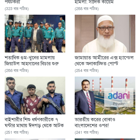
পর্যটকরা
হামলা: সাদিক কায়েম
(323 বার পঠিত)
(288 বার পঠিত)
শতাধিক গুম-খুনের মামলায়
জামায়াত আমীরের এক্স হ্যান্ডেল
জিয়াউল আহসানের বিচার শুরু
থেকে অনাকাঙ্ক্ষিত পোস্ট
(286 বার পঠিত)
(254 বার পঠিত)
বাইশারীর শিশু ধর্ষণকারীকে ৭
ভারতীয় করের বোঝাও
ঘন্টার মাথায় ঈদগড় থেকে আটক
বাংলাদেশের ওপর!
(251 বার পঠিত)
(241 বার পঠিত)