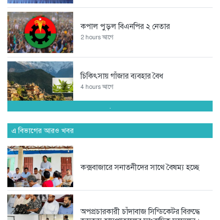
কপাল পুড়ল বিএনপির ২ নেতার
2 hours আগে
চিকিৎসায় গাঁজার ব্যবহার বৈধ
4 hours আগে
.
‘হানিট্র্যাপে’ ভারতীয় বিমানবাহিনীর ঊর্ধ্বতন
কর্মকর্তা,...
এ বিভাগের আরও খবর
7 hours আগে
কক্সবাজারে সনাতনীদের সাথে বৈষম্য হচ্ছে
বাঁশ দিয়ে সাঁকো উদ্বোধন করলেন...
8 hours আগে
অপপ্রচারকারী চাঁদাবাজ সিন্ডিকেটর বিরুদ্ধে