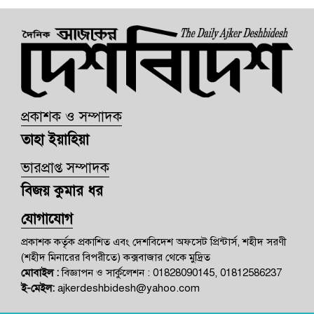
প্রকাশক ও সম্পাদক
তাহা ইয়াহিয়া
ভারপ্রাপ্ত সম্পাদক
বিজয় কুমার ধর
যোগাযোগ
প্রকাশক কর্তৃক প্রকাশিত এবং দেশবিদেশ অফসেট প্রিন্টার্স, শহীদ সরণী
(শহীদ মিনারের বিপরীতে) কক্সবাজার থেকে মুদ্রিত
মোবাইল :
বিজ্ঞাপন ও সার্কুলেশন : 01828090145, 01812586237
ই-মেইল:
ajkerdeshbidesh@yahoo.com