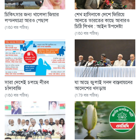
চিকিৎসার জন্য খালেদা জিয়ার
শেখ হাসিনাকে দেশে ফিরিয়ে
লন্ডনযাত্রা আরও পেছাল
আনতে ভারতের কাছে আবারও
চিঠি লিখব : আইন উপদেষ্টা
(180 বার পঠিত)
(180 বার পঠিত)
সারা দেশেই চলছে নীরব
যা আছে জুলাই সনদ বাস্তবায়নের
চাঁদাবাজি
আদেশের খসড়ায়
(180 বার পঠিত)
(179 বার পঠিত)