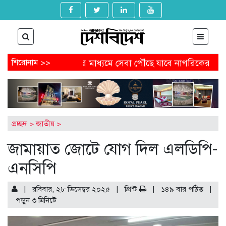
াগ
শিরোনাম >>
প্রযুক্তির মাধ্যমে সেবা পৌঁছে যাবে নাগরিকের কাছে
রাজা
তে আবেদন করবেন যেভাবে
অষ্টগ্রামে বিএনপির নির্বাচনি জনসভায় চ
থেকে অনাকাঙ্ক্ষিত পোস্ট
আগামীকাল থেকে ৯ মাসের জন্য বন্ধ হচ্
ুনের মামলায় জিয়াউল আহসানের বিচার শুরু
প্রচ্ছদ
>
জাতীয়
>
জামায়াত জোটে যোগ দিল এলডিপি-
এনসিপি
| রবিবার, ২৮ ডিসেম্বর ২০২৫ |
প্রিন্ট
|
১৪৯ বার পঠিত
|
পড়ুন
৩
মিনিটে