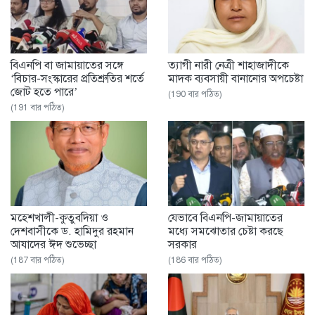
বিএনপি বা জামায়াতের সঙ্গে
ত্যাগী নারী নেত্রী শাহাজাদীকে
‘বিচার-সংস্কারের প্রতিশ্রুতির শর্তে
মাদক ব্যবসায়ী বানানোর অপচেষ্টা
জোট হতে পারে’
(190 বার পঠিত)
(191 বার পঠিত)
মহেশখালী-কুতুবদিয়া ও
যেভাবে বিএনপি-জামায়াতের
দেশবাসীকে ড. হামিদুর রহমান
মধ্যে সমঝোতার চেষ্টা করছে
আযাদের ঈদ শুভেচ্ছা
সরকার
(187 বার পঠিত)
(186 বার পঠিত)