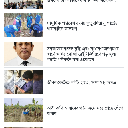
জমজম হাসপাতালের সাংবাদিক সম্মেলন :
‘বিদ্যুৎ খাত আ.লীগের নিয়ন্ত্রণে, গ্যাস-তেল...
9 hours আগে
সামুদ্রিক পরিবেশ রক্ষায় কুতুবদিয়া ব্লু গার্ডের
ধারাবাহিক উদ্যোগ
সীমান্ত হত্যা ও মোদিবিরোধী আন্দোলনের...
10 hours আগে
সরকারের রাজস্ব বৃদ্ধি এবং সাধারণ জনগণের
স্বার্থে জমির মৌজা রেইট নির্ধারণে গড় মূল্য
পদ্ধতি পরিবর্তন করা প্রয়োজন
উখিয়ার রোহিঙ্গা ক্যাম্পে ওয়াশরুম থেকে...
10 hours আগে
জীবন কেটেছে কাঁচি হাতে, নেশা সংবাদপত্র
কক্সবাজারে সনাতনীদের সাথে বৈষম্য হচ্ছে
1 day আগে
ভারী বর্ষণ ও বানের পানি জমে মরে গেছে পেঁপে
বাগান
গণভোটের রায় বাস্তবায়নে লংমার্চের ঘোষণা...
2 days আগে