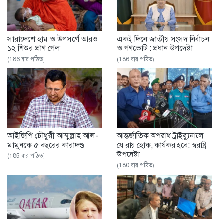
সারাদেশে হাম ও উপসর্গে আরও
একই দিনে জাতীয় সংসদ নির্বাচন
১২ শিশুর প্রাণ গেল
ও গণভোট : প্রধান উপদেষ্টা
(186 বার পঠিত)
(186 বার পঠিত)
আইজিপি চৌধুরী আব্দুল্লাহ আল-
আন্তর্জাতিক অপরাধ ট্রাইব্যুনালে
মামুনকে ৫ বছরের কারাদণ্ড
যে রায় হোক, কার্যকর হবে: স্বরাষ্ট্র
উপদেষ্টা
(185 বার পঠিত)
(180 বার পঠিত)