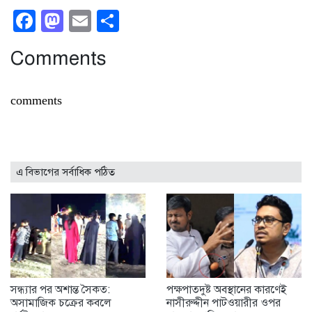
Facebook
Mastodon
Email
Share
Comments
comments
এ বিভাগের সর্বাধিক পঠিত
সন্ধ্যার পর অশান্ত সৈকত:
পক্ষপাতদুষ্ট অবস্থানের কারণেই
অসামাজিক চক্রের কবলে
নাসীরুদ্দীন পাটওয়ারীর ওপর