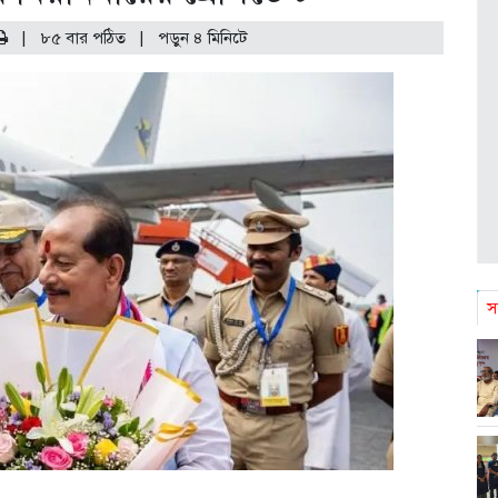
|
৮৫ বার পঠিত
| পড়ুন
৪
মিনিটে
স