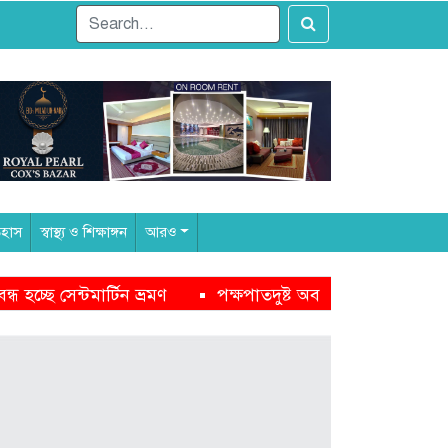
িহাস
স্বাস্থ্য ও শিক্ষাঙ্গন
আরও
্ষপাতদুষ্ট অবস্থানের কারণেই নাসীরুদ্দীন পাটওয়ারীর ওপর হামলা: