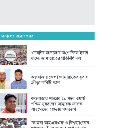
সরকারের রাজস্ব বৃদ্ধি এবং সাধারণ...
6 days আগে
ফেসবুকে সমালোচনার ঝড়, দলীয়
 বিভাগের আরও খবর
কর্মীদের...
1 week আগে
খামেনির জানাজায় অংশ নিতে ইরান
পাঁচ মাসে কিছুই বদলায়নি,
যাচ্ছে জামায়াতের প্রতিনিধি দল
ঘুষখোররা...
1 week আগে
কক্সবাজার জেলা জামায়াতের যুব ও
ক্রীড়া কমিটি গঠন
কক্সবাজার শহরের ১০ নম্বর ওয়ার্ড
পশ্চিম যুবদলের আহ্বায়ক ফারুক
আহমেদের স্বেচ্ছায় পদত্যাগ
‘আমরা আইএমএফ ও বিশ্বব্যাংকের