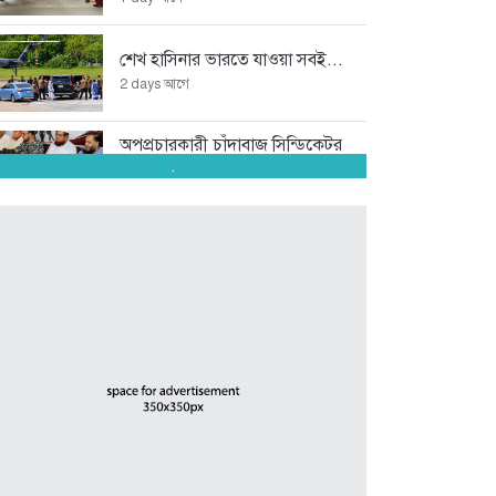
শেখ হাসিনার ভারতে যাওয়া সবই...
2 days আগে
অপপ্রচারকারী চাঁদাবাজ সিন্ডিকেটর
বিরুদ্ধে জমজম...
.
3 days আগে
অদক্ষতা ও বহিরাগতদের দিয়ে
দাপ্তরিক...
4 days আগে
স্কপ কেন্দ্রীয় নেতৃবৃন্দের সঙ্গে
কক্সবাজার...
5 days আগে
সামুদ্রিক পরিবেশ রক্ষায় কুতুবদিয়া ব্লু...
5 days আগে