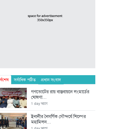
র্বশেষ
সর্বাধিক পঠিত
প্রধান সংবাদ
গণভোটের রায় বাস্তবায়নে লংমার্চের
ঘোষণা...
1 day আগে
ইনানীর নৈসর্গিক সৌন্দর্যে শিল্পের
মহামিলন...
1 day আগে