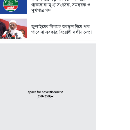
থাকছে না মুখ্য সংগঠক, সমন্বয়ক ও
মুখপাত্র পদ
জুলাইয়ের বিপক্ষে অবস্থান নিয়ে পার
পাবে না সরকার: বিরোধী দলীয় নেতা