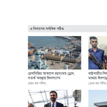
এ বিভাগের সর্বাধিক পঠিত
হেলসিঙ্কির আকাশে রহস্যময় ড্রোন,
বাইশারীর শিশ
সতর্ক অবস্থায় ফিনল্যান্ড
মাথায় ঈদগ
(884 বার পঠিত)
(246 বার পঠিত)